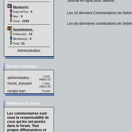
Journal en ligne pour SelimIII :
Membre(s):
Aujourd'hui :
0
Les 10 derniers Commentaires de SelimII
Hier :
0
Total :
2295
Les dix dernières contributions de SelimII
Actuellement :
Visiteur(s) :
15
Membre(s) :
0
Total :
15
Administration
Derniers Visiteurs
1 jour,
administrateu.
:
04h03:53
murat_erpuyan
1 jour,
18h22:59
:
cengiz-han
6 jours
:
Nétiquette du forum
Les commentaires sont
sous la responsabilité de
ceux qui les ont postés
dans le forum. Tout
propos diffamatoires et