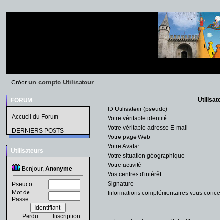
un compte Utilisateur
Créer
Utilisat
FORUM
ID Utilisateur (pseudo)
Accueil du Forum
Votre véritable identité
Votre véritable adresse E-mail
DERNIERS POSTS
Votre page Web
Votre Avatar
Utilisateurs
Votre situation géographique
Votre activité
Bonjour,
Anonyme
Vos centres d'intérêt
Signature
Pseudo :
Mot de
Informations complémentaires vous conce
Passe:
Perdu
Inscription