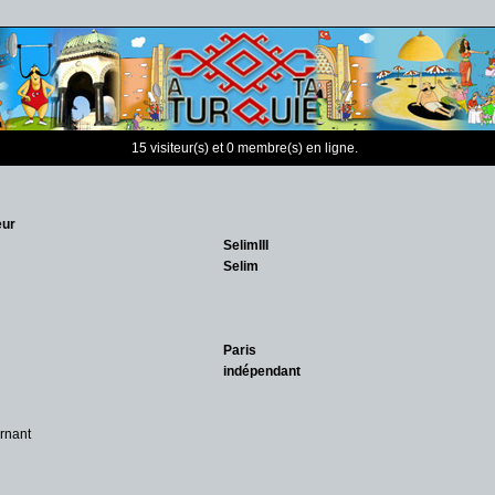
15 visiteur(s) et 0 membre(s) en ligne.
eur
SelimIII
Selim
Paris
indépendant
rnant