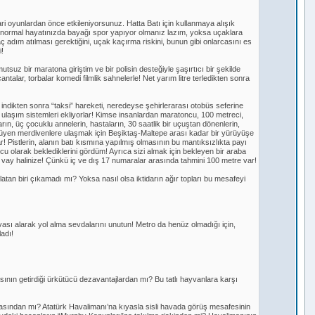
ri oyunlardan önce etkileniyorsunuz. Hatta Batı için kullanmaya alışık
 normal hayatınızda bayağı spor yapıyor olmanız lazım, yoksa uçaklara
 adım atılması gerektiğini, uçak kaçırma riskini, bunun gibi onlarcasını es
!
uz bir maratona giriştim ve bir polisin desteğiyle şaşırtıcı bir şekilde
alar, torbalar komedi filmlik sahnelerle! Net yarım litre terledikten sonra
indikten sonra “taksi” hareketi, neredeyse şehirlerarası otobüs seferine
 ulaşım sistemleri ekliyorlar! Kimse insanlardan maratoncu, 100 metreci,
ların, üç çocuklu annelerin, hastaların, 30 saatlik bir uçuştan dönenlerin,
rüyen merdivenlere ulaşmak için Beşiktaş-Maltepe arası kadar bir yürüyüşe
 Pistlerin, alanın batı kısmına yapılmış olmasının bu mantıksızlıkta payı
u olarak beklediklerini gördüm! Ayrıca sizi almak için bekleyen bir araba
vay halinize! Çünkü iç ve dış 17 numaralar arasında tahmini 100 metre var!
atan biri çıkamadı mı? Yoksa nasıl olsa iktidarın ağır topları bu mesafeyi
vası alarak yol alma sevdalarını unutun! Metro da henüz olmadığı için,
adı!
nın getirdiği ürkütücü dezavantajlardan mı? Bu tatlı hayvanlara karşı
asından mı? Atatürk Havalimanı’na kıyasla sisli havada görüş mesafesinin