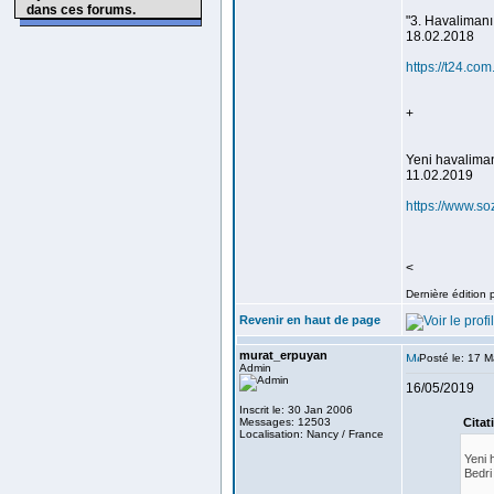
dans ces forums.
"3. Havalimanı 
18.02.2018
https://t24.co
+
Yeni havalimanı
11.02.2019
https://www.so
<
Dernière édition 
Revenir en haut de page
murat_erpuyan
Posté le: 17 M
Admin
16/05/2019
Inscrit le: 30 Jan 2006
Messages: 12503
Citat
Localisation: Nancy / France
Yeni 
Bedr