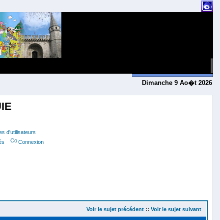
Dimanche 9 Ao�t 2026
IE
s d'utilisateurs
és
Connexion
Voir le sujet précédent
::
Voir le sujet suivant