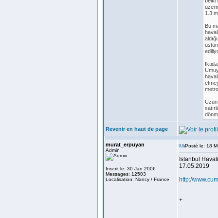
belki
üzeri
1.3 m
Bu ma
haval
aldığ
üstün
ediliy
İktid
Umuyo
haval
etmey
metro
Uzun l
satır
dönme
Revenir en haut de page
murat_erpuyan
Posté le: 18 M
Admin
İstanbul Haval
17.05.2019
Inscrit le: 30 Jan 2006
Messages: 12503
http://www.cu
Localisation: Nancy / France
+