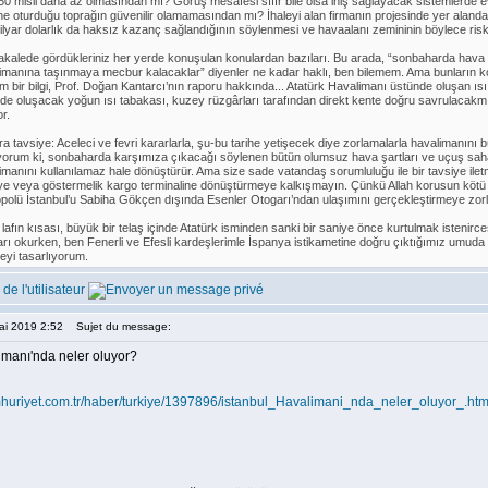
 50 misli daha az olmasından mı? Görüş mesafesi sıfır bile olsa iniş sağlayacak sistemlerde
ne oturduğu toprağın güvenilir olamamasından mı? İhaleyi alan firmanın projesinde yer alanda
ilyar dolarlık da haksız kazanç sağlandığının söylenmesi ve havaalanı zemininin böylece riskli
kalede gördükleriniz her yerde konuşulan konulardan bazıları. Bu arada, “sonbaharda hava şar
imanına taşınmaya mecbur kalacaklar” diyenler ne kadar haklı, ben bilemem. Ama bunların k
ım bir bilgi, Prof. Doğan Kantarcı’nın raporu hakkında... Atatürk Havalimanı üstünde oluşan ıs
de oluşacak yoğun ısı tabakası, kuzey rüzgârları tarafından direkt kente doğru savrulacakm
or.
ara tavsiye: Aceleci ve fevri kararlarla, şu-bu tarihe yetişecek diye zorlamalarla havalimanını 
rum ki, sonbaharda karşımıza çıkacağı söylenen bütün olumsuz hava şartları ve uçuş sahası g
imanını kullanılamaz hale dönüştürür. Ama size sade vatandaş sorumluluğu ile bir tavsiye ile
e veya göstermelik kargo terminaline dönüştürmeye kalkışmayın. Çünkü Allah korusun kötü o
polü İstanbul’u Sabiha Gökçen dışında Esenler Otogarı’ndan ulaşımını gerçekleştirmeye zo
afın kısası, büyük bir telaş içinde Atatürk isminden sanki bir saniye önce kurtulmak istenircesine
ları okurken, ben Fenerli ve Efesli kardeşlerimle İspanya istikametine doğru çıktığımız umuda 
yi tasarlıyorum.
ai 2019 2:52
Sujet du message:
imanı'nda neler oluyor?
mhuriyet.com.tr/haber/turkiye/1397896/istanbul_Havalimani_nda_neler_oluyor_.htm