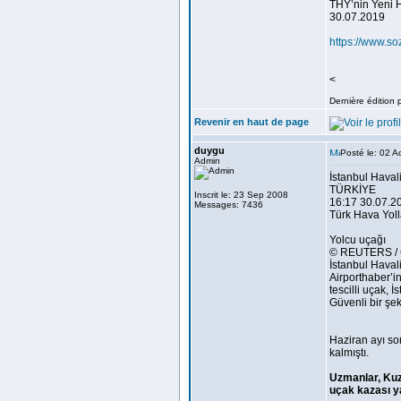
THY’nin Yeni H
30.07.2019
https://www.s
<
Dernière édition 
Revenir en haut de page
duygu
Posté le: 02 
Admin
İstanbul Haval
TÜRKİYE
Inscrit le: 23 Sep 2008
16:17 30.07.20
Messages: 7436
Türk Hava Yolla
Yolcu uçağı
© REUTERS /
İstanbul Haval
Airporthaber’i
tescilli uçak,
Güvenli bir şek
​Haziran ayı s
kalmıştı.
Uzmanlar, Kuz
uçak kazası ya