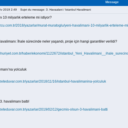
Message
Fév 2019 2:49
Sujet du message: 3. Havaalani / Istanbul Havalimani
 10 milyarlık erteleme mi istiyor?
zcu.com.tr/2018/yazarlar/murat-muratoglu/yeni-havalimani-10-milyarlik-erteleme-mi
avalimanı: İhale sürecinde neler yaşandı, proje için hangi garantiler verildi?
mhuriyet.com.tr/haber/ekonomi/1122672/istanbul_Yeni_Havalimani__ihale_surecind
imanı’na yolculuk
zeteduvar.com.tr/yazarlar/2018/11/16/istanbul-havalimanina-yolculuk
3. havalimanı battı!
zeteduvar.com.tr/yazarlar/2019/02/12/gecmis-olsun-3-havalimani-batti