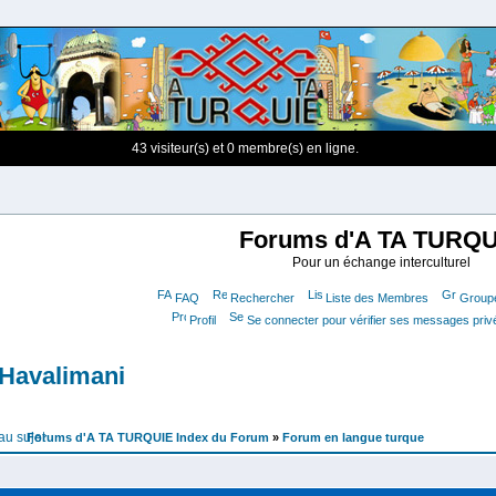
43 visiteur(s) et 0 membre(s) en ligne.
Forums d'A TA TURQU
Pour un échange interculturel
FAQ
Rechercher
Liste des Membres
Groupe
Profil
Se connecter pour vérifier ses messages priv
l Havalimani
Forums d'A TA TURQUIE Index du Forum
»
Forum en langue turque