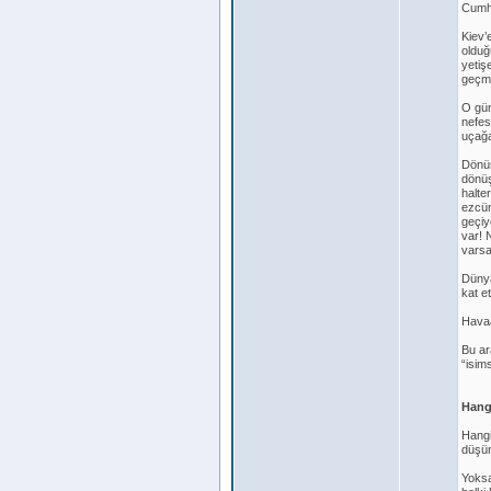
Cumhu
Kiev’
olduğ
yetiş
geçmi
O gün
nefes
uçağa
Dönüş
dönüş
halte
ezcüm
geçiy
var! 
varsa
Dünya
kat e
Havaa
Bu ar
“isim
Hangi
Hangi
düşün
Yoksa