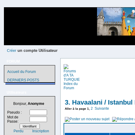
un compte Utilisateur
Créer
FORUM
Accueil du Forum
DERNIERS POSTS
Utilisateurs
3. Havaalani / Istanbu
Bonjour,
Anonyme
2
Suivante
Aller à la page
1
,
Pseudo :
Mot de
Passe:
Perdu
Inscription