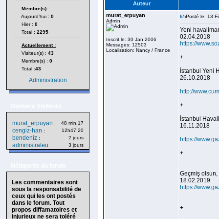
Auteur
Membre(s):
murat_erpuyan
Aujourd'hui :
0
Posté le: 13 
Admin
Hier :
0
Yeni havalimanı
Total :
2295
02.04.2018
Inscrit le: 30 Jan 2006
https://www.so
Messages: 12503
Actuellement :
Localisation: Nancy / France
Visiteur(s) :
43
+
Membre(s) :
0
Total :
43
İstanbul Yeni H
26.10.2018
Administration
http://www.cu
+
Derniers Visiteurs
İstanbul Haval
murat_erpuyan
48 min.17
:
16.11.2018
cengiz-han
12h47:20
:
bendeniz
2 jours
:
https://www.ga
administrateu.
3 jours
:
+
Nétiquette du forum
Geçmiş olsun, 
18.02.2019
Les commentaires sont
https://www.ga
sous la responsabilité de
ceux qui les ont postés
dans le forum. Tout
+
propos diffamatoires et
injurieux ne sera toléré