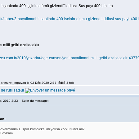
inşaatında 400 işçinin ölümü gizlendi" iddiası: Sus payı 400 bin lira
m.tr/haber/3-havalimani-insaatinda-400-iscinin-olumu-gizlendi-iddiasi-sus-payi-400-
 milli geliri azaltacaktır
zcu.com.tr/2019/yazarlar/ege-cansen/yeni-havalimani-milli-geliri-azaltacaktir-4377
par murat_erpuyan le 02 Déc 2020 2:37; édité 3 fois
ai 2019 2:23
Sujet du message:
ion:
havalimanımız, spor kompleksi mi yoksa korku tüneli mi?
i Baykam