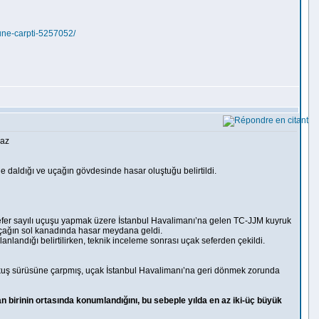
une-carpti-5257052/
maz
e daldığı ve uçağın gövdesinde hasar oluştuğu belirtildi.
fer sayılı uçuşu yapmak üzere İstanbul Havalimanı’na gelen TC-JJM kuyruk
 uçağın sol kanadında hasar meydana geldi.
anlandığı belirtilirken, teknik inceleme sonrası uçak seferden çekildi.
ra kuş sürüsüne çarpmış, uçak İstanbul Havalimanı’na geri dönmek zorunda
birinin ortasında konumlandığını, bu sebeple yılda en az iki-üç büyük