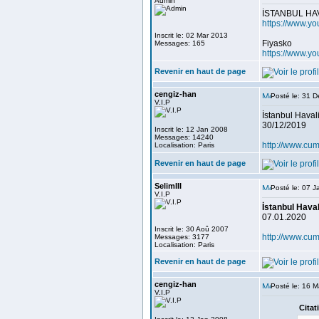
Admin
İSTANBUL HA
https://www.
Inscrit le: 02 Mar 2013
Fiyasko
Messages: 165
https://www.y
Revenir en haut de page
cengiz-han
Posté le: 31 
V.I.P
İstanbul Haval
30/12/2019
Inscrit le: 12 Jan 2008
Messages: 14240
http://www.cum
Localisation: Paris
Revenir en haut de page
SelimIII
Posté le: 07 
V.I.P
İstanbul Hava
07.01.2020
Inscrit le: 30 Aoû 2007
http://www.cum
Messages: 3177
Localisation: Paris
Revenir en haut de page
cengiz-han
Posté le: 16 M
V.I.P
Citat