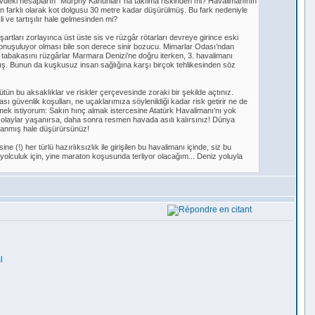
 evdeki hesapların “Murphy Kanunları”na takılma riskinden mi? Havalimanının
n farklı olarak kot dolgusu 30 metre kadar düşürülmüş. Bu fark nedeniyle
 ve tartışılır hale gelmesinden mi?
tları zorlayınca üst üste sis ve rüzgâr rötarları devreye girince eski
onuşuluyor olması bile son derece sinir bozucu. Mimarlar Odası’ndan
ı tabakasını rüzgârlar Marmara Denizi’ne doğru iterken, 3. havalimanı
ış. Bunun da kuşkusuz insan sağlığına karşı birçok tehlikesinden söz
bütün bu aksaklıklar ve riskler çerçevesinde zoraki bir şekilde açtınız.
üvenlik koşulları, ne uçaklarımıza söylenildiği kadar risk getirir ne de
tmek istiyorum: Sakın hınç almak istercesine Atatürk Havalimanı’nı yok
laylar yaşanırsa, daha sonra resmen havada asılı kalırsınız! Dünya
rlanmış hale düşürürsünüz!
 (!) her türlü hazırlıksızlık ile girişilen bu havalimanı içinde, siz bu
yolculuk için, yine maraton koşusunda terliyor olacağım... Deniz yoluyla
l