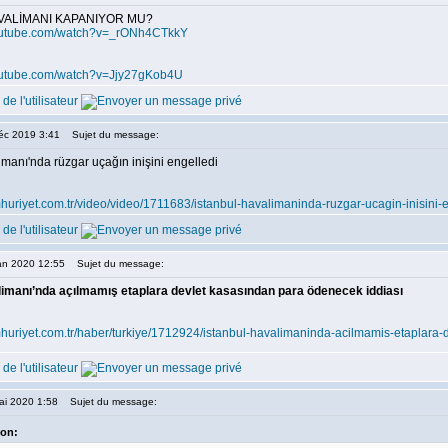
VALİMANI KAPANIYOR MU?
youtube.com/watch?v=_rONh4CTkkY
outube.com/watch?v=Jjy27gKob4U
Déc 2019 3:41
Sujet du message:
imanı'nda rüzgar uçağın inişini engelledi
huriyet.com.tr/video/video/1711683/istanbul-havalimaninda-ruzgar-ucagin-inisini-e
Jan 2020 12:55
Sujet du message:
limanı’nda açılmamış etaplara devlet kasasından para ödenecek iddiası
huriyet.com.tr/haber/turkiye/1712924/istanbul-havalimaninda-acilmamis-etaplara
ai 2020 1:58
Sujet du message:
ion: