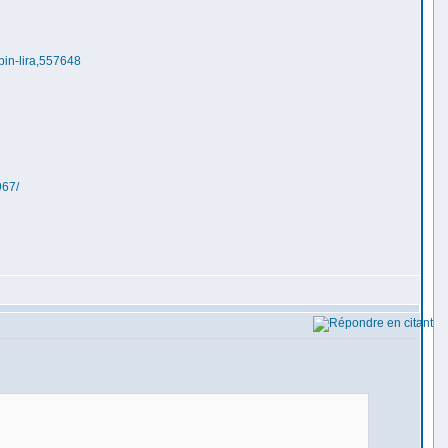
bin-lira,557648
967/