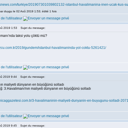
utniknews.com/turkiye/201907301039802132-istanbul-havalimanina-inen-ucak-kus-su
par duygu le 02 Aoû 2019 1:53; édité 1 fois
Aoû 2019 1:53
Sujet du message:
imanı’nda taksi yolu çöktü mü?
ozcu.com.tr/2019/gundem/istanbul-havalimaninda-yol-coktu-5261421/
Aoû 2019 9:44
Sujet du message:
ın maliyeti dünyanın en büyüğünü solladı
: 3.Havalimanı'nın maliyeti dünyanın en büyüğünü solladı
enicaggazetesi.com.tr/3-havalimaninin-maliyeti-dunyanin-en-buyugunu-solladi-20
Aoû 2019 9:45
Sujet du message: