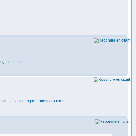
ngelledi.html
-devlet-kasasindan-para-odenecek.html