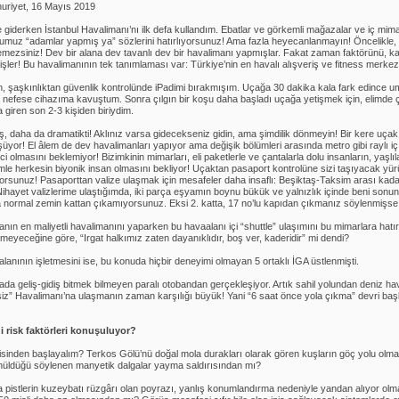
riyet, 16 Mayıs 2019
e giderken İstanbul Havalimanı’nı ilk defa kullandım. Ebatlar ve görkemli mağazalar ve iç mima
umuz “adamlar yapmış ya” sözlerini hatırlıyorsunuz! Ama fazla heyecanlanmayın! Öncelikle,
emezsiniz! Dev bir alana dev tavanlı dev bir havalimanı yapmışlar. Fakat zaman faktörünü, kaç
şler! Bu havalimanının tek tanımlaması var: Türkiye’nin en havalı alışveriş ve fitness merkezi
, şaşkınlıktan güvenlik kontrolünde iPadimi bırakmışım. Uçağa 30 dakika kala fark edince umuts
 nefese cihazıma kavuştum. Sonra çılgın bir koşu daha başladı uçağa yetişmek için, elimde çant
 giren son 2-3 kişiden biriydim.
, daha da dramatikti! Aklınız varsa gidecekseniz gidin, ama şimdilik dönmeyin! Bir kere uçak 
üyor! El âlem de dev havalimanları yapıyor ama değişik bölümleri arasında metro gibi raylı iç
rci olmasını beklemiyor! Bizimkinin mimarları, eli paketlerle ve çantalarla dolu insanların, yaşlı
le herkesin biyonik insan olmasını bekliyor! Uçaktan pasaport kontrolüne sizi taşıyacak yü
orsunuz! Pasaporttan valize ulaşmak için mesafeler daha insaflı: Beşiktaş-Taksim arası kadar!
Nihayet valizlerime ulaştığımda, iki parça eşyamın boynu bükük ve yalnızlık içinde beni sonunc
 normal zemin kattan çıkamıyorsunuz. Eksi 2. katta, 17 no’lu kapıdan çıkmanız söylenmişse 
nın en maliyetli havalimanını yaparken bu havaalanı içi “shuttle” ulaşımını bu mimarlara hatırl
tmeyeceğine göre, “Irgat halkımız zaten dayanıklıdır, boş ver, kaderidir” mi dendi?
lanının işletmesini ise, bu konuda hiçbir deneyimi olmayan 5 ortaklı İGA üstlenmişti.
ada geliş-gidiş bitmek bilmeyen paralı otobandan gerçekleşiyor. Artık sahil yolundan deniz ha
siz” Havalimanı’na ulaşmanın zaman karşılığı büyük! Yani “6 saat önce yola çıkma” devri başl
 risk faktörleri konuşuluyor?
sinden başlayalım? Terkos Gölü’nü doğal mola durakları olarak gören kuşların göç yolu olması
üldüğü söylenen manyetik dalgalar yayma saldırısından mı?
 pistlerin kuzeybatı rüzgârı olan poyrazı, yanlış konumlandırma nedeniyle yandan alıyor olm