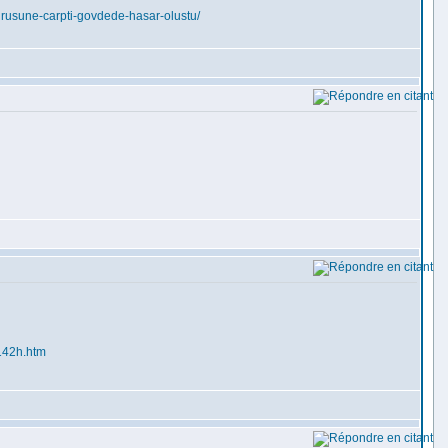
rusune-carpti-govdede-hasar-olustu/
7142h.htm