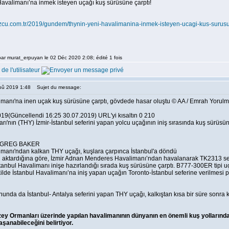
avalimanı’na inmek isteyen uçağı kuş sürüsüne çarptı!
ozcu.com.tr/2019/gundem/thynin-yeni-havalimanina-inmek-isteyen-ucagi-kus-surus
par murat_erpuyan le 02 Déc 2020 2:08; édité 1 fois
Aoû 2019 1:48
Sujet du message:
imanı'na inen uçak kuş sürüsüne çarptı, gövdede hasar oluştu © AA / Emrah Yorul
19(Güncellendi 16:25 30.07.2019) URL'yi kısaltın 0 210
rı'nın (THY) İzmir-İstanbul seferini yapan yolcu uçağının iniş sırasında kuş sürüsün
 GREG BAKER
imanı'ndan kalkan THY uçağı, kuşlara çarpınca İstanbul'a döndü
n aktardığına göre, İzmir Adnan Menderes Havalimanı’ndan havalanarak TK2313 se
 İstanbul Havalimanı inişe hazırlandığı sırada kuş sürüsüne çarptı. B777-300ER tipi
ilde İstanbul Havalimanı’na iniş yapan uçağın Toronto-İstanbul seferine verilmesi pl
onunda da İstanbul- Antalya seferini yapan THY uçağı, kalkıştan kısa bir süre son
ey Ormanları üzerinde yapılan havalimanının dünyanın en önemli kuş yollarından 
şanabileceğini belirtiyor.