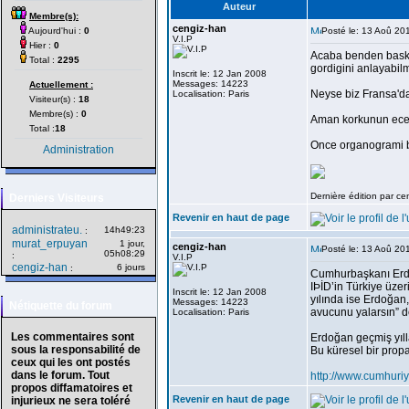
Auteur
Membre(s):
cengiz-han
Aujourd'hui :
0
Posté le: 13 Aoû 20
V.I.P
Hier :
0
Acaba benden baska
Total :
2295
gordigini anlayabil
Inscrit le: 12 Jan 2008
Messages: 14223
Actuellement :
Neyse biz Fransa'd
Localisation: Paris
Visiteur(s) :
18
Membre(s) :
0
Aman korkunun ecele
Total :
18
Once organogrami bi
Administration
Dernière édition par ce
Derniers Visiteurs
Revenir en haut de page
administrateu.
14h49:23
:
murat_erpuyan
1 jour,
cengiz-han
Posté le: 13 Aoû 20
05h08:29
:
V.I.P
cengiz-han
6 jours
:
Cumhurbaşkanı Erdoğ
IÞİD’in Türkiye üzer
Inscrit le: 12 Jan 2008
yılında ise Erdoğan,
Messages: 14223
Nétiquette du forum
avucunu yalarsın” d
Localisation: Paris
Les commentaires sont
Erdoğan geçmiş yıll
sous la responsabilité de
Bu küresel bir prop
ceux qui les ont postés
dans le forum. Tout
http://www.cumhuri
propos diffamatoires et
Revenir en haut de page
injurieux ne sera toléré