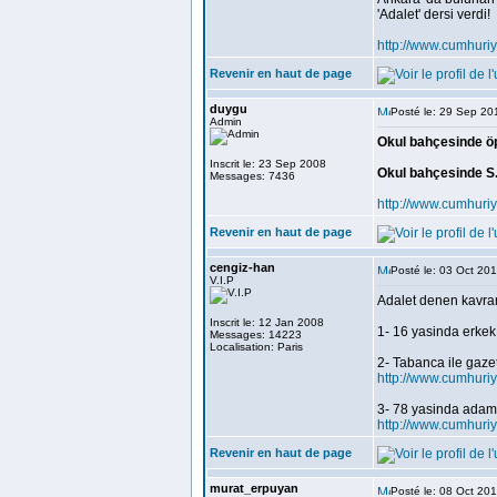
'Adalet' dersi verdi!
http://www.cumhuri
Revenir en haut de page
duygu
Posté le: 29 Sep 20
Admin
Okul bahçesinde öp
Inscrit le: 23 Sep 2008
Okul bahçesinde S.Ö
Messages: 7436
http://www.cumhuri
Revenir en haut de page
cengiz-han
Posté le: 03 Oct 20
V.I.P
Adalet denen kavram
Inscrit le: 12 Jan 2008
1- 16 yasinda erkek,
Messages: 14223
Localisation: Paris
2- Tabanca ile gazet
http://www.cumhuriy
3- 78 yasinda adam
http://www.cumhuri
Revenir en haut de page
murat_erpuyan
Posté le: 08 Oct 20