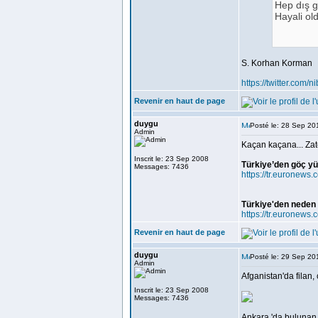
Hep dış g
Hayali old
S. Korhan Korman
https://twitter.com
Revenir en haut de page
duygu
Posté le: 28 Sep 20
Admin
Kaçan kaçana... Zate
Inscrit le: 23 Sep 2008
Türkiye’den göç yüz
Messages: 7436
https://tr.euronews
Türkiye'den neden 
https://tr.euronews
Revenir en haut de page
duygu
Posté le: 29 Sep 20
Admin
Afganistan'da filan, 
Inscrit le: 23 Sep 2008
Messages: 7436
Ankara 'da bulunan 