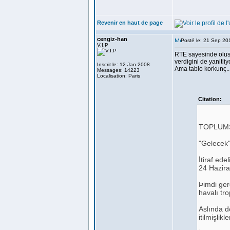
Revenir en haut de page
cengiz-han
Posté le: 21 Sep 20
V.I.P
RTE sayesinde olusa
verdigini de yanitliy
Inscrit le: 12 Jan 2008
Ama tablo korkunç..
Messages: 14223
Localisation: Paris
Citation:
TOPLUMS
"Gelecek"
İtiraf ed
24 Hazira
Þimdi ger
havalı tro
Aslında dö
itilmişlikl