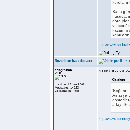
kurulları
Buna göre
hususları
göre plan
ve içeriğ
kazanım ağ
konuların
http://www.cumhuri
Revenir en haut de page
cengiz-han
Posté le: 07 Sep 20
V.I.P
Citation:
Inscrit le: 12 Jan 2008
Messages: 14223
'Beğenmek
Localisation: Paris
Amasya Ün
gösterile
adayı Sel
http://www.cumhuri