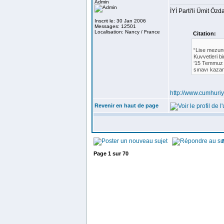
Admin
İYİ Parti'li Ümit Ö
Inscrit le: 30 Jan 2006
Messages: 12501
Localisation: Nancy / France
Citation:
“Lise mezunu
Kuvvetleri bi
‘15 Temmuz g
sınavı kaza
http://www.cumhuri
Revenir en haut de page
Page
1
sur
70