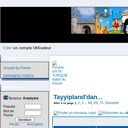
un compte Utilisateur
Créer
FORUM
Accueil du Forum
DERNIERS POSTS
Utilisateurs
Tayyipland'dan...
Bonjour,
Anonyme
2
3
68
69
70
Suivante
Aller à la page
1
,
,
...
,
,
Pseudo :
Mot de
Passe:
Perdu
Inscription