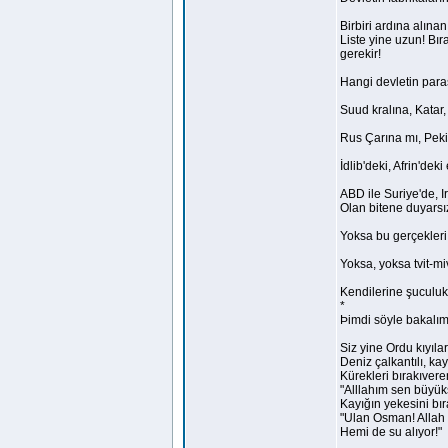
Birbiri ardına alına
Liste yine uzun! Bı
gerekir!
Hangi devletin para
Suud kralına, Katar
Rus Çarına mı, Peki
İdlib'deki, Afrin'dek
ABD ile Suriye'de, I
Olan bitene duyarsız
Yoksa bu gerçekleri, 
Yoksa, yoksa tvit-mi
Kendilerine şuculuk
*
Þimdi söyle bakalım
Siz yine Ordu kıyıla
Deniz çalkantılı, kay
Kürekleri bırakıver
"Alllahım sen büyüksü
Kayığın yekesini 
"Ulan Osman! Allah
Hemi de su alıyor!"