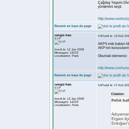
Çağdaş Yaşamı Deste
yöntemini seçti.
http://www.cumhuri
Revenir en haut de page
cengiz-han
Posté le: 13 Aoû 20
V.I.P
AKP'li eski bakan A
AKP’nin kurucuların
Inscrit le: 12 Jan 2008
Messages: 14223
Okumak isterseniz:
Localisation: Paris
http://www.cumhuri
Revenir en haut de page
cengiz-han
Posté le: 17 Aoû 20
V.I.P
Citation:
Inscrit le: 12 Jan 2008
Þehit ba
Messages: 14223
Localisation: Paris
Adıyaman'
Ergani il
Erdoğan'a