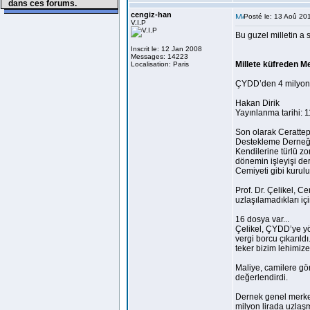
dans ces forums.
cengiz-han
Posté le: 13 Aoû 20
V.I.P
Bu guzel milletin a 
Inscrit le: 12 Jan 2008
Messages: 14223
Millete küfreden Me
Localisation: Paris
ÇYDD’den 4 milyon li
Hakan Dirik
Yayınlanma tarihi: 
Son olarak Cerattep
Destekleme Derneği’
Kendilerine türlü zo
dönemin işleyişi der
Cemiyeti gibi kurulu
Prof. Dr. Çelikel, C
uzlaşılamadıkları iç
16 dosya var...
Çelikel, ÇYDD’ye yön
vergi borcu çıkarıld
teker bizim lehimi
Maliye, camilere gön
değerlendirdi.
Dernek genel merkez
milyon lirada uzlaşm