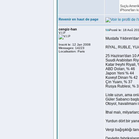
Suçlu Ameri
iPhone'ları 
Revenir en haut de page
cengiz-han
Posté le: 18 Aoû 20
V.I.P
Mustafa Yıldırım'da
Inscrit le: 12 Jan 2008
RİYAL, RUBLE, YUA
Messages: 14223
Localisation: Paris
25 Haziran'dan 10 Ağ
Suudi Arabistan Riy
Katar Þeyhi Riyali,
ABD Doları, % 46
Japon Yeni % 44
Kuveyt Dinarı % 42
Çin Yuanı, % 37
Rusya Rublesi, % 3
Liste uzun, ama onla
Güler Sabancı başta o
Otoyol, havalimanı i
İthal malı, milyarlar
Yurdun dört bir yan
Vergi bağışıklığı ta
Devletin fabrikalar