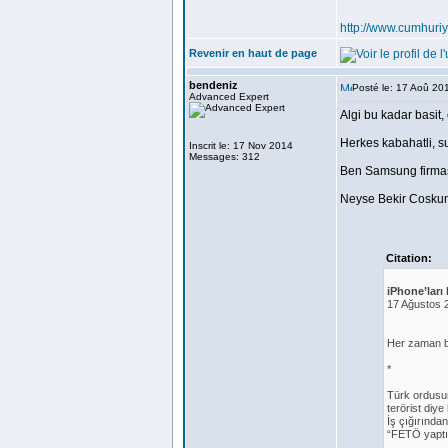
http://www.cumhuri
Revenir en haut de page
bendeniz
Posté le: 17 Aoû 20
Advanced Expert
Algi bu kadar basit, 
Herkes kabahatli, s
Inscrit le: 17 Nov 2014
Messages: 312
Ben Samsung firmasi
Neyse Bekir Coskun
Citation:
iPhone’ları k
17 Ağustos 
Her zaman b
*
Türk ordusun
terörist diy
İş çığırında
“FETÖ yaptı