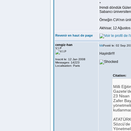
*
Þimdi döndük Güler
Sabancı üniversiten
Örneğin CIA'nın ünl
Akhisar, 12 Ağusto
Revenir en haut de page
cengiz-han
Posté le: 02 Sep 20
V.I.P
Hayirdir!!!
Inscrit le: 12 Jan 2008
Messages: 14223
Localisation: Paris
Citation:
Milli Eği
Gazete'de
23 Nisan 
Zafer Bay
yönetmeli
kutlanması
ATATÜR
Sözcü'de 
Yönetmeli