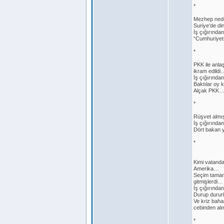
*
Mezhep nede
Suriye'de di
İş çığırında
“Cumhuriyet 
*
PKK ile anla
ikram edildi
İş çığırında
Baktılar oy 
Alçak PKK
*
Rüşvet almış
İş çığırında
Dört bakan y
*
Kimi vatanda
Amerika…
Seçim tamam
gitmişlerdi…
İş çığırında
Durup dururk
Ve kriz bahan
cebinden alın
*