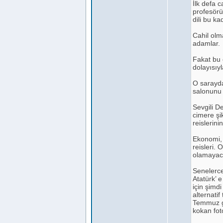
İlk defa 
profesörü
dili bu ka
Cahil olm
adamlar.
Fakat bu ö
dolayısıy
O sarayda
salonunu 
Sevgili D
cimere şi
reislerin
Ekonomi, 
reisleri.
olamayacağ
Senelerce 
Atatürk’ e
için şimdi
alternati
Temmuz gi
kokan fot