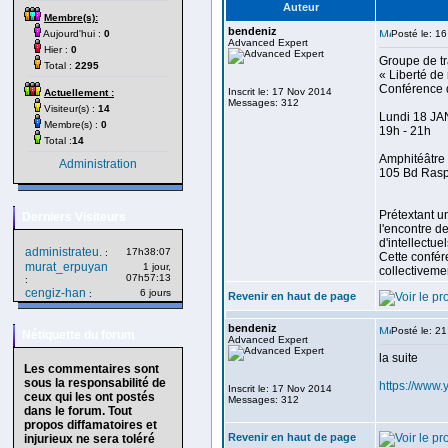
Auteur
Membre(s):
bendeniz
Aujourd'hui :
0
Posté le: 1
Advanced Expert
Hier :
0
Groupe de tra
Total :
2295
« Liberté de
Conférence d
Inscrit le: 17 Nov 2014
Actuellement :
Messages: 312
Visiteur(s) :
14
Lundi 18 J
Membre(s) :
0
19h - 21h
Total :
14
Amphitéâtre 
Administration
105 Bd Rasp
Prétextant u
Derniers Visiteurs
l'encontre de
d'intellectu
administrateu.
17h38:07
:
Cette confér
murat_erpuyan
1 jour,
collectiveme
07h57:13
:
cengiz-han
6 jours
:
Revenir en haut de page
bendeniz
Posté le: 2
Nétiquette du forum
Advanced Expert
la suite
Les commentaires sont
sous la responsabilité de
https://www
Inscrit le: 17 Nov 2014
ceux qui les ont postés
Messages: 312
dans le forum. Tout
propos diffamatoires et
Revenir en haut de page
injurieux ne sera toléré