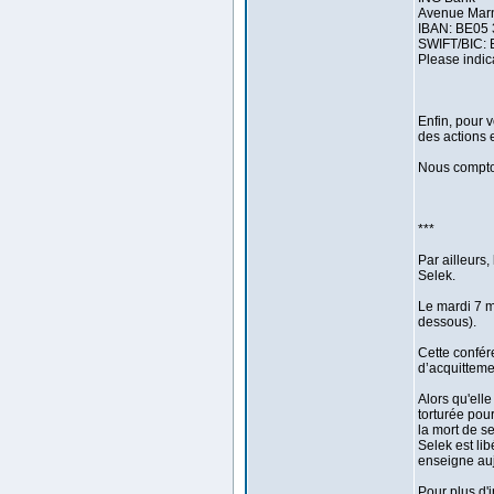
Avenue Marn
IBAN: BE05
SWIFT/BIC:
Please indic
Enfin, pour 
des actions 
Nous compton
***
Par ailleurs,
Selek.
Le mardi 7 m
dessous).
Cette confér
d’acquitteme
Alors qu'ell
torturée pour
la mort de s
Selek est li
enseigne aujo
Pour plus d'i