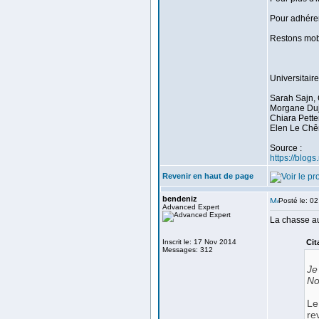
Pour adhérer
Restons mobil
Universitair
Sarah Sajn,
Morgane Du
Chiara Pett
Elen Le Chê
Source :
https://blogs
Revenir en haut de page
bendeniz
Posté le: 0
Advanced Expert
La chasse au
Inscrit le: 17 Nov 2014
Cit
Messages: 312
Je
No
Le
re