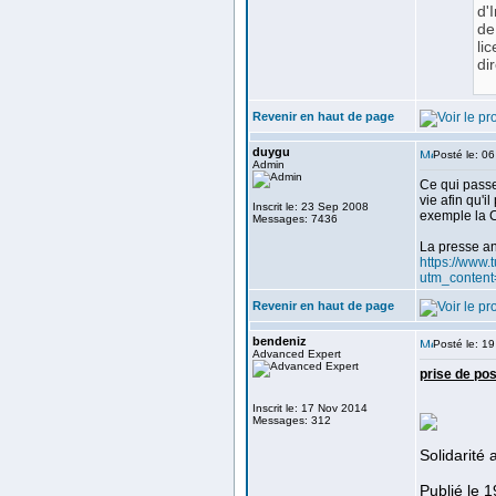
d'
de
li
di
Revenir en haut de page
duygu
Posté le: 0
Admin
Ce qui passe
vie afin qu'
Inscrit le: 23 Sep 2008
exemple la C
Messages: 7436
La presse an
https://www.
utm_content
Revenir en haut de page
bendeniz
Posté le: 1
Advanced Expert
prise de pos
Inscrit le: 17 Nov 2014
Messages: 312
Solidarité 
Publié le 