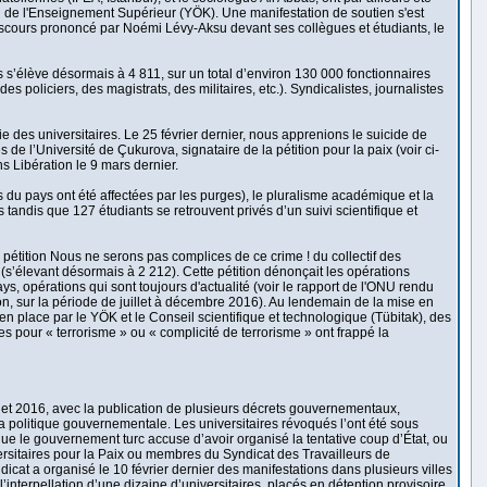
eil de l'Enseignement Supérieur (YÖK). Une manifestation de soutien s'est
 discours prononcé par Noémi Lévy-Aksu devant ses collègues et étudiants, le
es s’élève désormais à 4 811, sur un total d’environ 130 000 fonctionnaires
oliciers, des magistrats, des militaires, etc.). Syndicalistes, journalistes
 des universitaires. Le 25 février dernier, nous apprenions le suicide de
e l’Université de Çukurova, signataire de la pétition pour la paix (voir ci-
ns Libération le 9 mars dernier.
u pays ont été affectées par les purges), le pluralisme académique et la
 tandis que 127 étudiants se retrouvent privés d’un suivi scientifique et
a pétition Nous ne serons pas complices de ce crime ! du collectif des
es (s’élevant désormais à 2 212). Cette pétition dénonçait les opérations
s, opérations qui sont toujours d'actualité (voir le rapport de l'ONU rendu
on, sur la période de juillet à décembre 2016). Au lendemain de la mise en
n place par le YÖK et le Conseil scientifique et technologique (Tübitak), des
ires pour « terrorisme » ou « complicité de terrorisme » ont frappé la
illet 2016, avec la publication de plusieurs décrets gouvernementaux,
 la politique gouvernementale. Les universitaires révoqués l’ont été sous
 que le gouvernement turc accuse d’avoir organisé la tentative coup d’État, ou
ersitaires pour la Paix ou membres du Syndicat des Travailleurs de
cat a organisé le 10 février dernier des manifestations dans plusieurs villes
interpellation d’une dizaine d’universitaires, placés en détention provisoire,