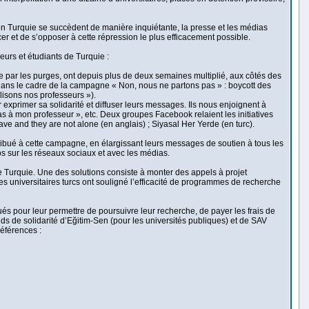
n en Turquie se succèdent de manière inquiétante, la presse et les médias
er et de s’opposer à cette répression le plus efficacement possible.
eurs et étudiants de Turquie :
hée par les purges, ont depuis plus de deux semaines multiplié, aux côtés des
s dans le cadre de la campagne « Non, nous ne partons pas » : boycott des
lisons nos professeurs »).
r exprimer sa solidarité et diffuser leurs messages. Ils nous enjoignent à
as à mon professeur », etc. Deux groupes Facebook relaient les initiatives
ve and they are not alone (en anglais) ; Siyasal Her Yerde (en turc).
ntribué à cette campagne, en élargissant leurs messages de soutien à tous les
os sur les réseaux sociaux et avec les médias.
s de Turquie. Une des solutions consiste à monter des appels à projet
les universitaires turcs ont souligné l’efficacité de programmes de recherche
tués pour leur permettre de poursuivre leur recherche, de payer les frais de
s de solidarité d’Eğitim-Sen (pour les universités publiques) et de SAV
références :