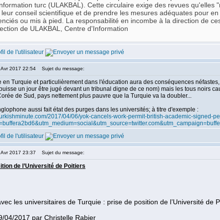
Information turc (ULAKBAL). Cette circulaire exige des revues qu'elles 
 leur conseil scientifique et de prendre les mesures adéquates pour en e
cenciés ou mis à pied. La responsabilité en incombe à la direction de ce
rection de ULAKBAL, Centre d'Information
6 Avr 2017 22:54
Sujet du message:
 en Turquie et particulièrement dans l'éducation aura des conséquences néfastes, c
il puisse un jour être jugé devant un tribunal digne de ce nom) mais les tous noirs
orée de Sud, pays nettement plus pauvre que la Turquie va la doubler...
glophone aussi fait état des purges dans les universités; à titre d'exemple :
turkishminute.com/2017/04/06/yok-cancels-work-permit-british-academic-signed-pe
=buffera2bd6&utm_medium=social&utm_source=twitter.com&utm_campaign=buffe
9 Avr 2017 23:37
Sujet du message:
ition de l’Université de Poitiers
avec les universitaires de Turquie : prise de position de l’Université de P
19/04/2017 par Christelle Rabier