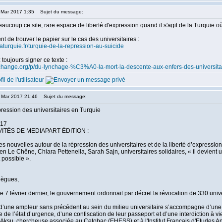
1 Mar 2017 1:35
Sujet du message:
eaucoup ce site, rare espace de liberté d'expression quand il s'agit de la Turquie o
nt de trouver le papier sur le cas des universitaires :
taturquie.fr/turquie-de-la-repression-au-suicide
toujours signer ce texte :
change.org/p/du-lynchage-%C3%A0-la-mort-la-descente-aux-enfers-des-universitai
3 Mar 2017 21:46
Sujet du message:
pression des universitaires en Turquie
017
VITÉS DE MEDIAPART ÉDITION :
les nouvelles autour de la répression des universitaires et de la liberté d’express
en Le Chêne, Chiara Pettenella, Sarah Sajn, universitaires solidaires, « il devient 
 possible ».
lègues,
le 7 février dernier, le gouvernement ordonnait par décret la révocation de 330 univ
d’une ampleur sans précédent au sein du milieu universitaire s’accompagne d’une 
 de l’état d’urgence, d’une confiscation de leur passeport et d’une interdiction à vie
ksu, chercheuse associée au Cetobac (EHESS) et à l'Institut Français d'Etudes Anato