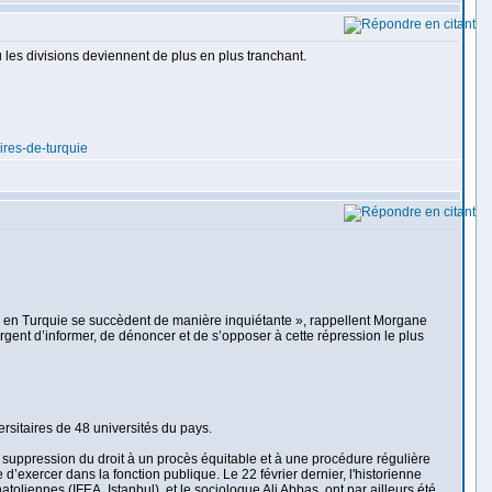
ù les divisions deviennent de plus en plus tranchant.
res-de-turquie
ion en Turquie se succèdent de manière inquiétante », rappellent Morgane
urgent d’informer, de dénoncer et de s’opposer à cette répression le plus
ersitaires de 48 universités du pays.
suppression du droit à un procès équitable et à une procédure régulière
 d’exercer dans la fonction publique. Le 22 février dernier, l'historienne
liennes (IFEA, Istanbul), et le sociologue Ali Abbas, ont par ailleurs été