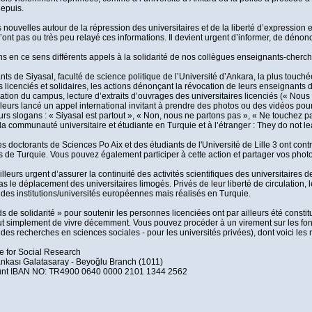
depuis.
s nouvelles autour de la répression des universitaires et de la liberté d’expressio
ont pas ou très peu relayé ces informations. Il devient urgent d’informer, de dénonc
s en ce sens différents appels à la solidarité de nos collègues enseignants-cherch
ants de Siyasal, faculté de science politique de l’Université d’Ankara, la plus touc
es licenciés et solidaires, les actions dénonçant la révocation de leurs enseignant
ation du campus, lecture d’extraits d’ouvrages des universitaires licenciés (« Nous 
illeurs lancé un appel international invitant à prendre des photos ou des vidéos pou
urs slogans : « Siyasal est partout », « Non, nous ne partons pas », « Ne touchez p
a communauté universitaire et étudiante en Turquie et à l’étranger : They do not lea
es doctorants de Sciences Po Aix et des étudiants de l'Université de Lille 3 ont co
es de Turquie. Vous pouvez également participer à cette action et partager vos phot
 ailleurs urgent d’assurer la continuité des activités scientifiques des universitaire
as le déplacement des universitaires limogés. Privés de leur liberté de circulation, 
 des institutions/universités européennes mais réalisés en Turquie.
s de solidarité » pour soutenir les personnes licenciées ont par ailleurs été consti
out simplement de vivre décemment. Vous pouvez procéder à un virement sur les fond
des recherches en sciences sociales - pour les universités privées), dont voici les 
te for Social Research
ankası Galatasaray - Beyoğlu Branch (1011)
nt IBAN NO: TR4900 0640 0000 2101 1344 2562