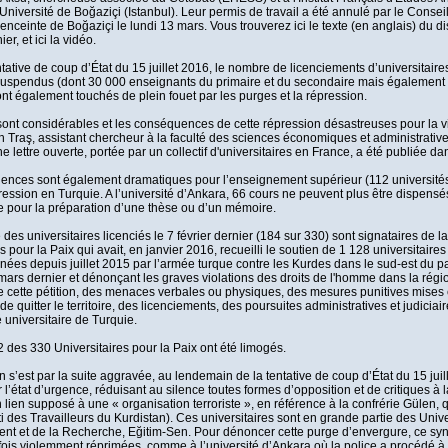
'Université de Boğaziçi (Istanbul). Leur permis de travail a été annulé par le Cons
'enceinte de Boğaziçi le lundi 13 mars. Vous trouverez ici le texte (en anglais) du
er, et ici la vidéo.
entative de coup d’État du 15 juillet 2016, le nombre de licenciements d’universitair
uspendus (dont 30 000 enseignants du primaire et du secondaire mais également des p
ont également touchés de plein fouet par les purges et la répression.
 sont considérables et les conséquences de cette répression désastreuses pour la vie
 Traş, assistant chercheur à la faculté des sciences économiques et administratives d
 lettre ouverte, portée par un collectif d'universitaires en France, a été publiée da
nces sont également dramatiques pour l’enseignement supérieur (112 universités d
ression en Turquie. A l’université d’Ankara, 66 cours ne peuvent plus être dispensés
pour la préparation d’une thèse ou d’un mémoire.
des universitaires licenciés le 7 février dernier (184 sur 330) sont signataires de l
s pour la Paix qui avait, en janvier 2016, recueilli le soutien de 1 128 universitair
enées depuis juillet 2015 par l’armée turque contre les Kurdes dans le sud-est du pay
 mars dernier et dénonçant les graves violations des droits de l'homme dans la régi
de cette pétition, des menaces verbales ou physiques, des mesures punitives mises e
 de quitter le territoire, des licenciements, des poursuites administratives et judicia
niversitaire de Turquie.
2 des 330 Universitaires pour la Paix ont été limogés.
n s’est par la suite aggravée, au lendemain de la tentative de coup d’État du 15 ju
 l’état d’urgence, réduisant au silence toutes formes d’opposition et de critiques à
n lien supposé à une « organisation terroriste », en référence à la confrérie Gülen,
i des Travailleurs du Kurdistan). Ces universitaires sont en grande partie des Univ
nt et de la Recherche, Eğitim-Sen. Pour dénoncer cette purge d’envergure, ce syndi
fois violemment réprimées, comme à l’université d’Ankara où la police a procédé à l’