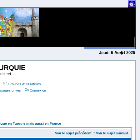
Jeudi 6 Ao�t 2026
TURQUIE
ulturel
Groupes d'utilisateurs
essages privés
Connexion
tique en Turquie mais aussi en France
Voir le sujet précédent
::
Voir le sujet suivant