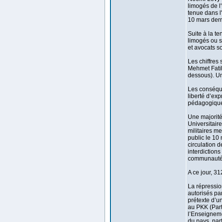
limogés de l
tenue dans l
10 mars derni
Suite à la t
limogés ou s
et avocats s
Les chiffres
Mehmet Fatih
dessous). Une
Les conséque
liberté d’exp
pédagogique 
Une majorité 
Universitaire
militaires m
public le 10
circulation 
interdictions
communauté u
A ce jour, 31
La répressio
autorisés par
prétexte d’u
au PKK (Part
l’Enseigneme
du pays, par