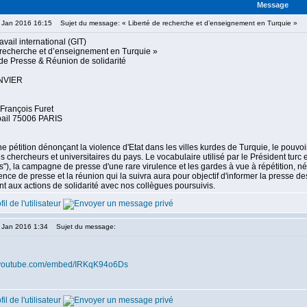
Message
6 Jan 2016 16:15
Sujet du message: « Liberté de recherche et d’enseignement en Turquie »
vail international (GIT)
 recherche et d’enseignement en Turquie »
e Presse & Réunion de solidarité
ANVIER
François Furet
ail 75006 PARIS
ne pétition dénonçant la violence d'Etat dans les villes kurdes de Turquie, le pou
s chercheurs et universitaires du pays. Le vocabulaire utilisé par le Président turc 
els"), la campagne de presse d'une rare virulence et les gardes à vue à répétition, 
ence de presse et la réunion qui la suivra aura pour objectif d'informer la presse d
nt aux actions de solidarité avec nos collègues poursuivis.
1 Jan 2016 1:34
Sujet du message:
.youtube.com/embed/IRKqK94o6Ds