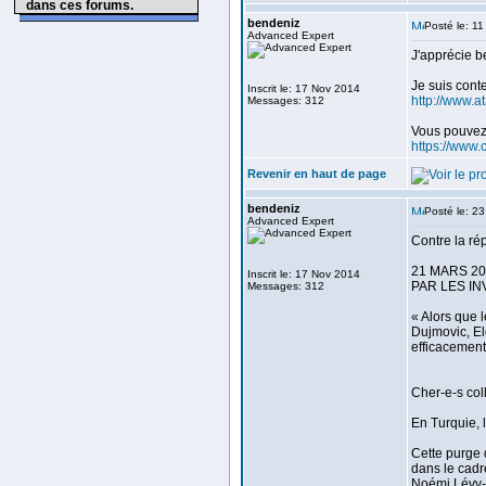
dans ces forums.
bendeniz
Posté le: 1
Advanced Expert
J'apprécie b
Je suis conte
Inscrit le: 17 Nov 2014
http://www.a
Messages: 312
Vous pouvez 
https://www.
Revenir en haut de page
bendeniz
Posté le: 2
Advanced Expert
Contre la ré
21 MARS 2
Inscrit le: 17 Nov 2014
PAR LES IN
Messages: 312
« Alors que 
Dujmovic, El
efficacement
Cher-e-s col
En Turquie, 
Cette purge 
dans le cadre
Noémi Lévy-A