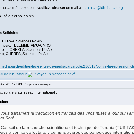
 au comité de soutien, veuillez adresser un mail à :
ldh.nice@ldh-france.org
isé.e.s et solidaires.
es Solidaires
 CHERPA, Sciences Po Aix
jmovic, TELEMME, AMU-CNRS
enella, CHERPA, Sciences Po Aix
ne, CHERPA, Sciences Po Aix
.mediapart.fr/edition/les-invites-de-mediapart/article/210317/contre-la-repression-d
2 Avr 2017 23:03
Sujet du message:
x sorciers au niveau international :
ation:
 vous transmets la traduction en français des infos mises à jour sur l'am
ra Seni
 Conseil de la recherche scientifique et technique de Turquie (TUBITAK)
vues à comité de lecture, y compris auprès des périodiques internatio