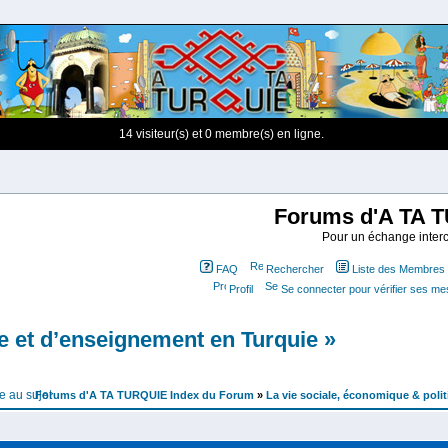
14 visiteur(s) et 0 membre(s) en ligne.
Forums d'A TA 
Pour un échange interc
FAQ
Rechercher
Liste des Membres
Profil
Se connecter pour vérifier ses m
e et d’enseignement en Turquie »
Forums d'A TA TURQUIE Index du Forum
»
La vie sociale, économique & poli