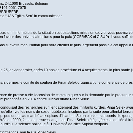
ix 24,1000 Brussels, Belgium
 3101 0061 7075
 BBRUBEBB
ate “UAA Egitim Sen” in communication.
vous tenir informé.e.s de la situation et des actions mises en œuvre, vous pouvez v
en faveur des universitaires turcs pour la paix (CCFR/BAK et CISUP). Il vous suffi
s sur votre mobilisation pour faire circuler le plus largement possible cet appel à 
 le 25 janvier dernier, après 19 ans de procédure et 4 acquittements, la plus haute j
ars dernier, le comité de soutien de Pinar Selek organisait une conférence de pres
ence de presse a été l'occasion de communiquer sur la demande par le procureur d
nt prononcée en 2014 contre l'universitaire Pinar Selek.
e conduisait des recherches sur l’engagement des militants kurdes, Pinar Selek avait
 qu'elle livre les noms de ses enquêté.e.s. Inculpée par la suite pour attentat terro
ept personnes au marché aux épices d’Istanbul. Selon plusieurs rapports d'experts, 
bérée en 2000, faute de preuves tangibles. Pinar Selek a été jugée et acquittée à tr
urd'hui la science politique à l'Université de Nice Sophia Antipolis.
nformations, voir le site Pinar Selek