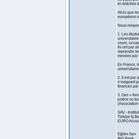
et relâchés 
Alors que le
européens n’
Nous relayon
1. Les étudi
universitair
cours, occup
Ils ont par a
reprendre le
menées par l
En France, l
universitair
2. Il est par
n’exigeant p
financés par
3. Des « fond
justice ou t
(Association 
SAV - Institu
Türkiye İş B
EURO Accou
Eğitim Sen
ING Bank