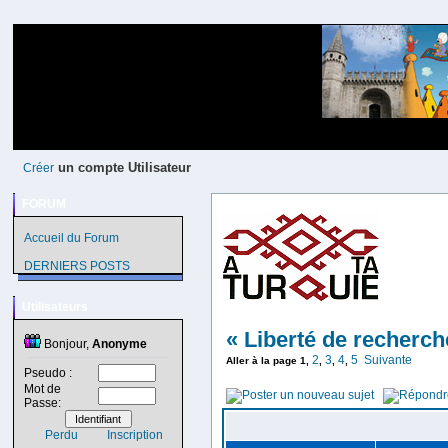
un compte Utilisateur
Créer
FORUM
Accueil du Forum
DERNIERS POSTS
Utilisateurs
« Liberté de recherch
Bonjour,
Anonyme
2
3
4
5
Suivante
Aller à la page
1
,
,
,
,
Pseudo :
Mot de
Passe:
Perdu
Inscription