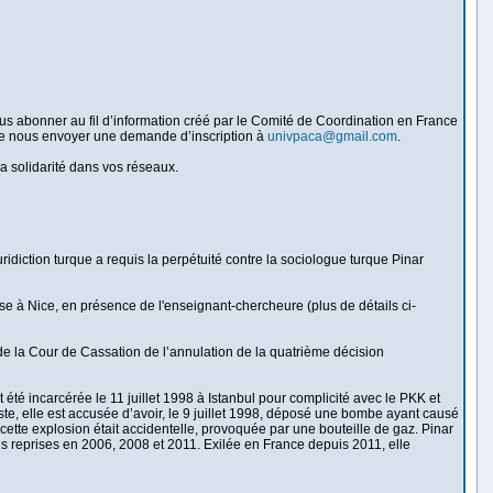
ous abonner au fil d’information créé par le Comité de Coordination en France
t de nous envoyer une demande d’inscription à
univpaca@gmail.com
.
la solidarité dans vos réseaux.
uridiction turque a requis la perpétuité contre la sociologue turque Pinar
se à Nice, en présence de l'enseignant-chercheure (plus de détails ci-
e la Cour de Cassation de l’annulation de la quatrième décision
 été incarcérée le 11 juillet 1998 à Istanbul pour complicité avec le PKK et
riste, elle est accusée d’avoir, le 9 juillet 1998, déposé une bombe ayant causé
cette explosion était accidentelle, provoquée par une bouteille de gaz. Pinar
ois reprises en 2006, 2008 et 2011. Exilée en France depuis 2011, elle