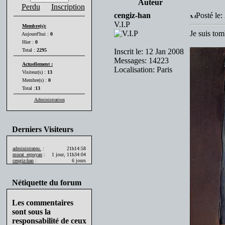
Auteur
Perdu
Inscription
cengiz-han
Posté le
V.I.P
Membre(s):
Je suis tom
Aujourd'hui :
0
Hier :
0
Total :
2295
Inscrit le: 12 Jan 2008
Messages: 14223
Actuellement :
Localisation: Paris
Visiteur(s) :
13
Membre(s) :
0
Total :
13
Administration
Derniers Visiteurs
administrateu.
:
21h14:58
murat_erpuyan
:
1 jour, 11h34:04
cengiz-han
:
6 jours
Nétiquette du forum
Les commentaires
sont sous la
responsabilité de ceux