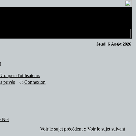
Jeudi 6 Ao�t 2026
l
Groupes d'utilisateurs
s privés
Connexion
e Net
Voir le sujet précédent
::
Voir le sujet suivant