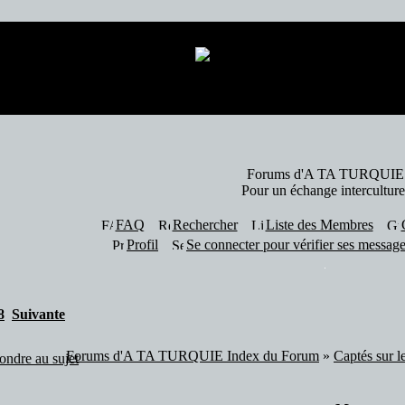
13 visiteur(s) et 0 membre(s) en ligne.
Forums d'A TA TURQUIE
Pour un échange interculture
FAQ
Rechercher
Liste des Membres
Profil
Se connecter pour vérifier ses message
8
Suivante
Forums d'A TA TURQUIE Index du Forum
»
Captés sur l