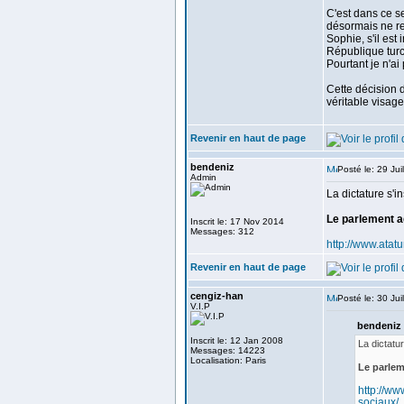
C'est dans ce se
désormais ne rep
Sophie, s'il est 
République turc
Pourtant je n'ai
Cette décision 
véritable visage
Revenir en haut de page
bendeniz
Posté le: 29 Ju
Admin
La dictature s'in
Le parlement a
Inscrit le: 17 Nov 2014
Messages: 312
http://www.atat
Revenir en haut de page
cengiz-han
Posté le: 30 Ju
V.I.P
bendeniz a
Inscrit le: 12 Jan 2008
La dictatur
Messages: 14223
Localisation: Paris
Le parlem
http://ww
sociaux/