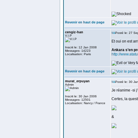
Revenir en haut de page
cengiz-han
Posté le: 27 S
V.I.P
Et oui on est arr
Inscrit le: 12 Jan 2008
Ankara s’en pre
Messages: 14223
http://www.atat
Localisation: Paris
Revenir en haut de page
murat_erpuyan
Posté le: 30 Ja
Admin
Je réanime -si j
Inscrit le: 30 Jan 2006
Certes, la ques
Messages: 12501
Localisation: Nancy / France
&