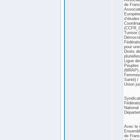
de Franc
Associat
Européen
d’études 
Coordina
(CCFR_CI
Tunisie 
Démocrat
Fédérati
pour une
Droits d
pluriell
Ligue de
Peuples 
(MRAP) /
Femmes E
Santé) /
Union ju
Syndica
Fédérati
National
Départem
Avec le 
Ensembl
de Franc