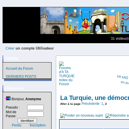
31 visiteur
un compte Utilisateur
Créer
FORUM
Accueil du Forum
DERNIERS POSTS
FAQ
Pro
Utilisateurs
La Turquie, une démocr
Bonjour,
Anonyme
Précédente
1
Aller à la page
,
2
Pseudo :
Mot de
Passe:
Perdu
Inscription