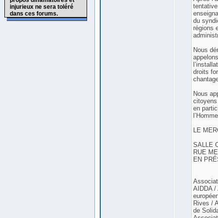
propos diffamatoires et
tentativ
injurieux ne sera toléré
enseigna
dans ces forums.
du syndic
régions 
administr
Nous dén
appelons
l’install
droits f
chantage
Nous app
citoyens
en parti
l’Homme 
LE MER
SALLE 
RUE MER
EN PRÉ
Associat
AIDDA / 
européen
Rives / 
de Solid
Associat