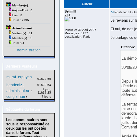
Auteur
Membre(s):
Aujourd'hui :
0
SelimIII
Posté le: 01 Oc
V.I.P
Hier :
0
Total :
2295
Je reviens sur l
Actuellement :
Et oui, de nos j
Inscrit le: 30 Aoû 2007
Visiteur(s) :
31
Messages: 3177
Localisation: Paris
Je partage ce qu
Membre(s) :
0
Total :
31
Citation:
Administration
La démoc
Derniers Visiteurs
30/09/2
murat_erpuyan
01h22:55
Depuis l
:
bendeniz
01h39:54
:
décidé d
1 jour,
toute au
administrateu.
:
11h17:25
défenseur
cengiz-han
7 jours
:
La tenta
mise en 
Nétiquette du forum
démocrat
kurde. L
Les commentaires sont
juillet d
sous la responsabilité de
Conventi
ceux qui les ont postés
dans le forum. Tout
Après l’