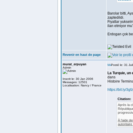
Barolar bitti, A
zaptedildi.
Fiyatlar yukselm
ilan etmiyor mu
Erdogan çok beg
Revenir en haut de page
murat_erpuyan
Posté le: 31 Ju
Admin
La Turquie, un
dans
Inscrit le: 30 Jan 2006
Histoire Termin
Messages: 12501
Localisation: Nancy / France
https://bit.ly/3gfz
Citation:
Après la c
République
progressiv
À l’aide d
autoritair