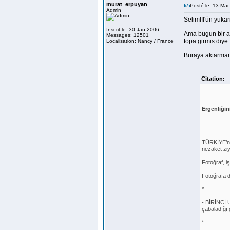
murat_erpuyan
Posté le: 13 Ma
Admin
SelimIII'ün yuka
Inscrit le: 30 Jan 2006
Ama bugun bir a
Messages: 12501
topa girmis diye.
Localisation: Nancy / France
Buraya aktarman
Citation:
Ergenliği
TÜRKİYE’ni
nezaket ziy
Fotoğraf, iş
Fotoğrafa d
*
- BİRİNCİ 
çabaladığı 
*