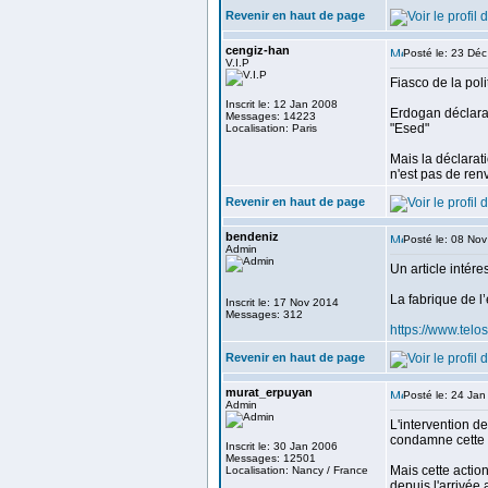
Revenir en haut de page
cengiz-han
Posté le: 23 Dé
V.I.P
Fiasco de la pol
Inscrit le: 12 Jan 2008
Erdogan déclarait
Messages: 14223
"Esed"
Localisation: Paris
Mais la déclarat
n'est pas de ren
Revenir en haut de page
bendeniz
Posté le: 08 No
Admin
Un article intér
La fabrique de l
Inscrit le: 17 Nov 2014
Messages: 312
https://www.telo
Revenir en haut de page
murat_erpuyan
Posté le: 24 Ja
Admin
L'intervention de
condamne cette i
Inscrit le: 30 Jan 2006
Messages: 12501
Mais cette action
Localisation: Nancy / France
depuis l'arrivée 