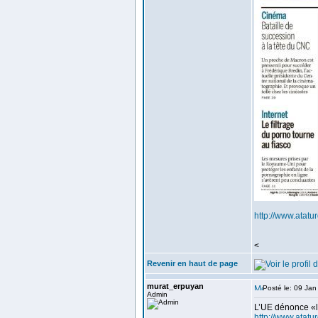
http://www.atatur
<
Revenir en haut de page
murat_erpuyan
Posté le: 09 Ja
Admin
L’UE dénonce «l
http://www.atatu