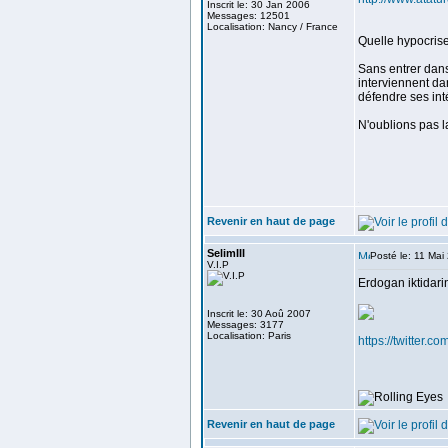
Inscrit le: 30 Jan 2006
Messages: 12501
Localisation: Nancy / France
Quelle hypocrise
Sans entrer dans
interviennent da
défendre ses inté
N'oublions pas l
<
Revenir en haut de page
SelimIII
Posté le: 11 Mai
V.I.P
Erdogan iktidari
Inscrit le: 30 Aoû 2007
Messages: 3177
Localisation: Paris
https://twitter
Revenir en haut de page