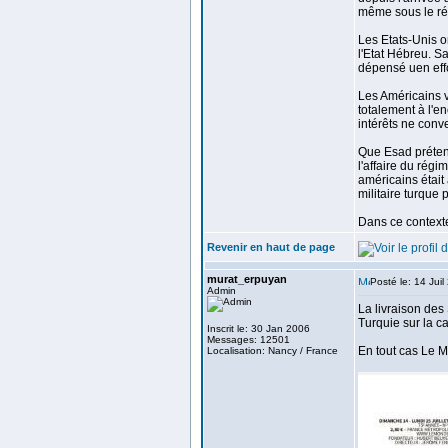
même sous le ré
Les Etats-Unis on
l'Etat Hébreu. Sa
dépensé uen eff
Les Américains v
totalement à l'e
intérêts ne conv
Que Esad prétend 
l'affaire du rég
américains était 
militaire turque 
Dans ce contexte 
Revenir en haut de page
murat_erpuyan
Posté le: 14 Jui
Admin
La livraison des
Turquie sur la c
Inscrit le: 30 Jan 2006
Messages: 12501
En tout cas Le M
Localisation: Nancy / France