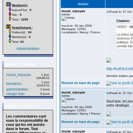
Auteur
Membre(s):
Aujourd'hui :
0
murat_erpuyan
Posté le: 07 Oct
Admin
Hier :
0
Total :
2295
Citation:
Inscrit le: 30 Jan 2006
VIDEO -
Ma
Actuellement :
Messages: 12501
Visiteur(s) :
34
Localisation: Nancy / France
La thèse de
Membre(s) :
0
Sciences P
Total :
34
politique. E
semble fair
Administration
Derniers Visiteurs
http://huff.to/1o
murat_erpuyan
1 jour,
Dernière édition pa
10h46:52
:
1 jour,
Revenir en haut de page
bendeniz
:
11h03:51
administrateu.
2 jours
:
murat_erpuyan
Posté le: 07 Oct
cengiz-han
8 jours
:
Admin
Sauf que, en jou
votre stratégie.
Nétiquette du forum
Inscrit le: 30 Jan 2006
Messages: 12501
Localisation: Nancy / France
Les commentaires sont
sous la responsabilité de
Revenir en haut de page
ceux qui les ont postés
dans le forum. Tout
murat_erpuyan
Posté le: 07 Avr