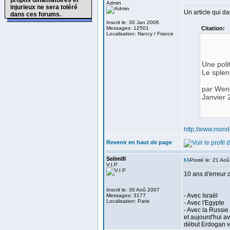
propos diffamatoires et
Admin
injurieux ne sera toléré
Un article qui da
dans ces forums.
Inscrit le: 30 Jan 2006
Messages: 12501
Citation:
Localisation: Nancy / France
Une poli
Le splen
par Wend
Janvier 
http://www.mon
Revenir en haut de page
SelimIII
Posté le: 21 Ao
V.I.P
10 ans d'erreur 
Inscrit le: 30 Aoû 2007
- Avec Israël
Messages: 3177
Localisation: Paris
- Avec l'Egypte
- Avec la Russie
et aujourd'hui a
début Erdogan vo