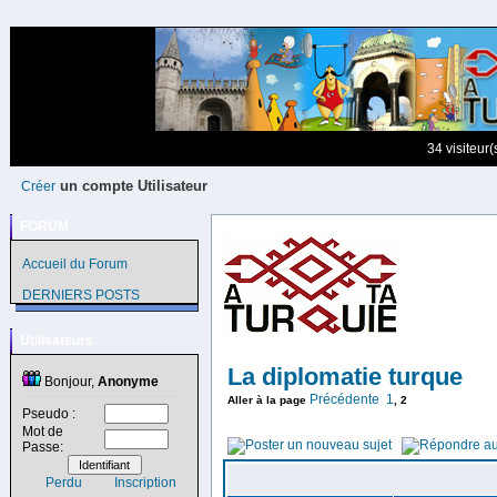
34 visiteur
un compte Utilisateur
Créer
FORUM
Accueil du Forum
DERNIERS POSTS
Utilisateurs
La diplomatie turque
Bonjour,
Anonyme
Précédente
1
Aller à la page
,
2
Pseudo :
Mot de
Passe:
Perdu
Inscription