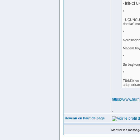
- İKİNCİ U
*
- ÜÇÜNCÜ U
dostlar” mes
*
Neresinden
Madem böyl
*
Bu başkons
*
Türklük ve 
adap erkan
https://www.hur
<
Revenir en haut de page
Montrer les messag