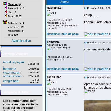
Auteur
Membre(s):
Raskolnikoff
Aujourd'hui :
0
Posté le: 24 Avr 20
V.I.P
Hier :
0
çorap .........
Total :
2295
_______________
Inscrit le: 09 Oct 2007
Родион Романович
Messages: 3474
Actuellement :
Localisation: Somewhere in
Visiteur(s) :
29
the world
Membre(s) :
0
Revenir en haut de page
Total :
29
Administration
primevere
Posté le: 25 Avr 20
Advanced Expert
comment se dit ortei
Derniers Visiteurs
Inscrit le: 26 Nov 2007
Messages: 272
murat_erpuyan
12h35:45
:
bendeniz
14h10:11
Revenir en haut de page
:
victor-marat
14h10:52
:
administrateu.
20h49:11
:
cengiz-han
Posté le: 02 Mai 20
1 jour,
V.I.P
cengiz-han
:
13h31:54
Après avoir débité p
femmes et les chats 
Inscrit le: 12 Jan 2008
Messages: 14240
Nétiquette du forum
Localisation: Paris
Les commentaires sont
sous la responsabilité de
ceux qui les ont postés