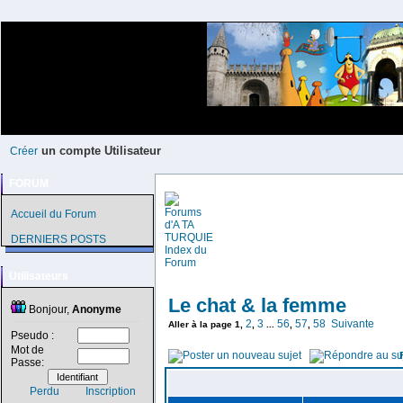
un compte Utilisateur
Créer
FORUM
Accueil du Forum
DERNIERS POSTS
Utilisateurs
Le chat & la femme
Bonjour,
Anonyme
2
3
56
57
58
Suivante
Aller à la page
1
,
,
...
,
,
Pseudo :
Mot de
Passe:
Perdu
Inscription