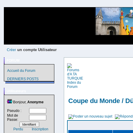
un compte Utilisateur
Créer
FORUM
Accueil du Forum
DERNIERS POSTS
Utilisateurs
Coupe du Monde / Dü
Bonjour,
Anonyme
Pseudo :
Mot de
Passe:
Perdu
Inscription