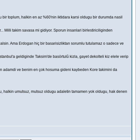
u bir toplum, halkin en az %60'nin iktidara karsi oldugu bir durumda nasil
 Milli takim savasa mi gidiyor. Sporun insanlari birlestiriciliginden
y alsin. Ama Erdogan hiç bir basarisizliktan sorumlu tutulamaz o sadece ve
stanbul'a geldiginde Taksim'de basörtulû kizla, gayet dekolteli kiz elele verip
tan adamdi ve benim en çok hosuma gideni kaybeden Kore takimini da
dugu, halkin umutsuz, mutsuz oldugu adaletin tamamen yok oldugu, hak denen