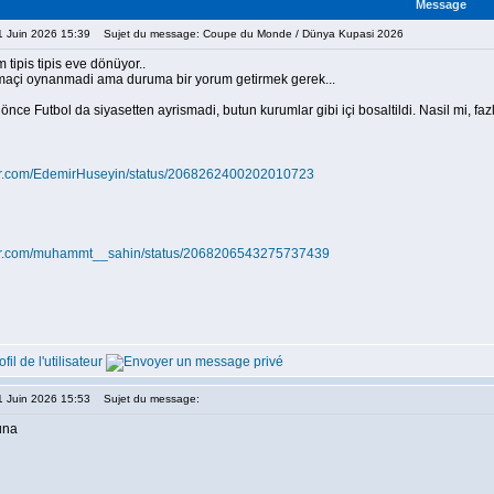
Message
21 Juin 2026 15:39
Sujet du message: Coupe du Monde / Dünya Kupasi 2026
m tipis tipis eve dönüyor..
açi oynanmadi ama duruma bir yorum getirmek gerek...
nce Futbol da siyasetten ayrismadi, butun kurumlar gibi içi bosaltildi. Nasil mi, fa
tter.com/EdemirHuseyin/status/2068262400202010723
itter.com/muhammt__sahin/status/2068206543275737439
21 Juin 2026 15:53
Sujet du message:
una