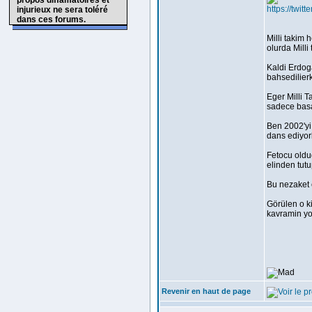
propos diffamatoires et
https://twi
injurieux ne sera toléré
dans ces forums.
Milli takim 
olurda Milli 
Kaldi Erdoga
bahsedilier
Eger Milli T
sadece basar
Ben 2002'yi 
dans ediyorl
Fetocu oldu
elinden tutu
Bu nezaket
Görülen o k
kavramin yok
Revenir en haut de page