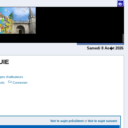
Samedi 8 Ao�t 2026
UIE
es d'utilisateurs
ivés
Connexion
Voir le sujet précédent
::
Voir le sujet suivant