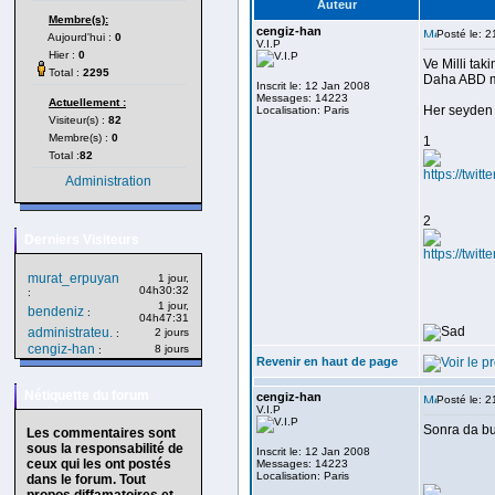
Auteur
Membre(s):
cengiz-han
Posté le: 
Aujourd'hui :
0
V.I.P
Hier :
0
Ve Milli taki
Total :
2295
Daha ABD m
Inscrit le: 12 Jan 2008
Messages: 14223
Actuellement :
Her seyden ö
Localisation: Paris
Visiteur(s) :
82
Membre(s) :
0
1
Total :
82
https://twi
Administration
2
Derniers Visiteurs
https://tw
murat_erpuyan
1 jour,
04h30:32
:
1 jour,
bendeniz
:
04h47:31
administrateu.
2 jours
:
cengiz-han
8 jours
:
Revenir en haut de page
Nétiquette du forum
cengiz-han
Posté le: 
V.I.P
Sonra da b
Les commentaires sont
sous la responsabilité de
Inscrit le: 12 Jan 2008
ceux qui les ont postés
Messages: 14223
Localisation: Paris
dans le forum. Tout