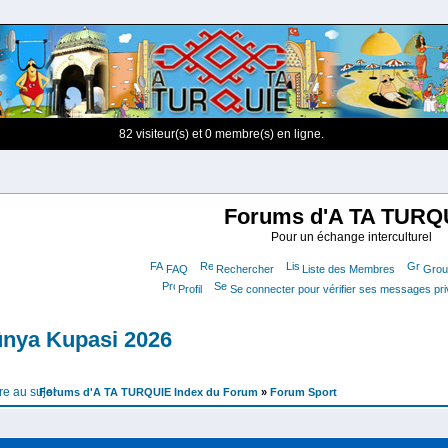
82 visiteur(s) et 0 membre(s) en ligne.
Forums d'A TA TURQ
Pour un échange interculturel
FAQ
Rechercher
Liste des Membres
Group
Profil
Se connecter pour vérifier ses messages pr
nya Kupasi 2026
Forums d'A TA TURQUIE Index du Forum
»
Forum Sport