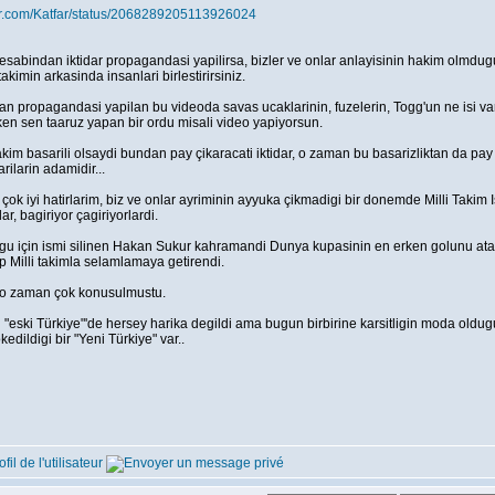
tter.com/Katfar/status/2068289205113926024
hesabindan iktidar propagandasi yapilirsa, bizler ve onlar anlayisinin hakim olmdug
takimin arkasinda insanlari birlestirirsiniz.
n propagandasi yapilan bu videoda savas ucaklarinin, fuzelerin, Togg'un ne isi var...
ken sen taaruz yapan bir ordu misali video yapiyorsun.
akim basarili olsaydi bundan pay çikaracati iktidar, o zaman bu basarizliktan da pa
ilarin adamidir...
çok iyi hatirlarim, biz ve onlar ayriminin ayyuka çikmadigi bir donemde Milli Takim I
ar, bagiriyor çagiriyorlardi.
gu için ismi silinen Hakan Sukur kahramandi Dunya kupasinin en erken golunu a
p Milli takimla selamlamaya getirendi.
 o zaman çok konusulmustu.
i "eski Türkiye"'de hersey harika degildi ama bugun birbirine karsitligin moda ol
edildigi bir "Yeni Türkiye" var..