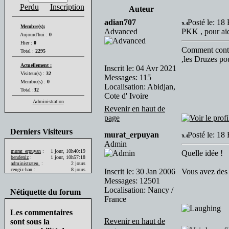
Perdu
Inscription
Auteur
adian707
Posté le: 18
Membre(s):
Advanced
PKK , pour aid
Aujourd'hui :
0
Hier :
0
Comment conta
Total :
2295
,les Druzes pou
Actuellement :
Inscrit le: 04 Avr 2021
Visiteur(s) :
32
Messages: 115
Membre(s) :
0
Localisation: Abidjan,
Total :
32
Cote d' Ivoire
Administration
Revenir en haut de
page
Derniers Visiteurs
murat_erpuyan
Posté le: 18
Admin
murat_erpuyan
:
1 jour, 10h40:19
Quelle idée !
bendeniz
:
1 jour, 10h57:18
administrateu.
:
2 jours
cengiz-han
:
8 jours
Inscrit le: 30 Jan 2006
Vous avez des 
Messages: 12501
Localisation: Nancy /
Nétiquette du forum
France
Les commentaires
Revenir en haut de
sont sous la