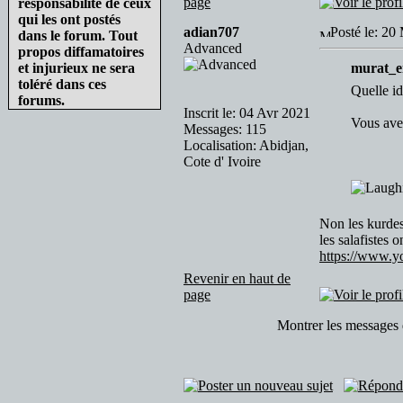
page
responsabilité de ceux
qui les ont postés
adian707
Posté le: 20
dans le forum. Tout
Advanced
propos diffamatoires
et injurieux ne sera
murat_er
toléré dans ces
Quelle id
forums.
Inscrit le: 04 Avr 2021
Vous avez
Messages: 115
Localisation: Abidjan,
Cote d' Ivoire
Non les kurdes
les salafistes 
https://www
Revenir en haut de
page
Montrer les messages