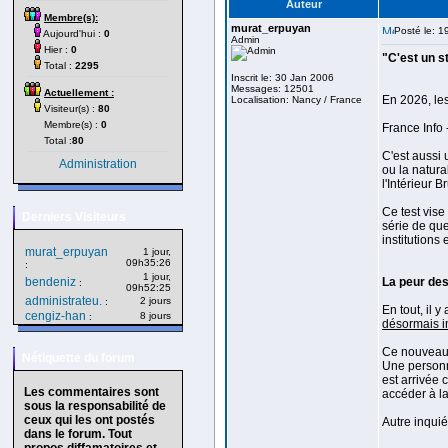
Auteur
Membre(s):
murat_erpuyan
Posté le: 1
Aujourd'hui :
0
Admin
Hier :
0
"C'est un s
Total :
2295
Inscrit le: 30 Jan 2006
Messages: 12501
Actuellement :
En 2026, les
Localisation: Nancy / France
Visiteur(s) :
80
Membre(s) :
0
France Info
Total :
80
C'est aussi 
Administration
ou la natura
l'Intérieur 
Ce test vis
Derniers Visiteurs
série de que
institution
murat_erpuyan
1 jour,
09h35:26
:
1 jour,
bendeniz
La peur des
:
09h52:25
administrateu.
2 jours
:
En tout, il 
cengiz-han
8 jours
:
désormais in
Ce nouveau t
Nétiquette du forum
Une personne
est arrivée 
Les commentaires sont
accéder à la
sous la responsabilité de
ceux qui les ont postés
Autre inquié
dans le forum. Tout