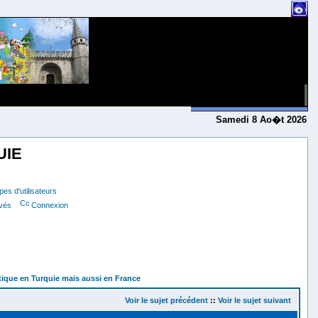
Samedi 8 Ao�t 2026
UIE
es d'utilisateurs
ivés
Connexion
tique en Turquie mais aussi en France
Voir le sujet précédent
::
Voir le sujet suivant