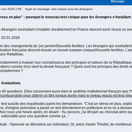
Message
9 Jan 2026 2:59
Sujet du message: test civique pour les étrangers
tress en plus" : pourquoi le nouveau test civique pour les étrangers s'installan
 étrangers souhaitant s'installer durablement en France devront avoir réussi un n
 - 02.01.2026
un des changements du 1er janvier(Nouvelle fenêtre). Les étrangers qui souhaitent o
lisation française devront réussir un nouvel examen civique(Nouvelle fenêtre). L'arrê
Bruno Retailleau.
e notamment à évaluer leur connaissance des principes et valeurs de la République
stions comme d'où vient la devise française ? Quels sont les principes des droits 
s européennes ?
 évaluations
y a 40 questions. Elles concernent aussi bien le système institutionnel français que l
contournable pour obtenir un titre longue durée mais le niveau requis est trop élev
est suscite des inquiétudes parmi les demandeurs. "C'est un stress en plus, explique
, d'origine polonaise a passé un test directement en préfecture et on lui a demandé 
chez nous une heure après, en disant : 'Au secours, j'ai dit pain au chocolat alors qu
 nationalité pour une question comme ça..."
tude : l'épreuve se déroulera sur ordinateur. Or, selon Xavier Thiollet, de nombre