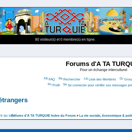
80 visiteur(s) et 0 membre(s) en ligne.
Forums d'A TA TURQ
Pour un échange interculturel
FAQ
Rechercher
Liste des Membres
Group
Profil
Se connecter pour vérifier ses messages pr
 étrangers
Forums d'A TA TURQUIE Index du Forum
»
La vie sociale, économique & poli