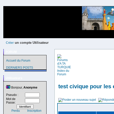
un compte Utilisateur
Créer
FORUM
Accueil du Forum
DERNIERS POSTS
Utilisateurs
test civique pour les
Bonjour,
Anonyme
Pseudo :
Mot de
Passe:
Perdu
Inscription