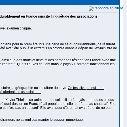
t durablement en France suscite l'inquiétude des associations
ouvel examen civique.
btenir pour la première fois une carte de séjour pluriannuelle, de résident
té avait été publié in extremis en octobre avant le départ de l'ex-ministre de
, ainsi que des droits et devoirs des personnes résidant en France avec une
de l'enfant ? Quels fleuves coulent dans le pays ? Comment fonctionnent les
'histoire, la géographie ou la culture du pays.
Ce test civique est donc
é alertent les associations.
 Xavier Thiollet, co-animateur du collectif Le français pour toutes et tous.
quel dessert en France était populaire et elle a dit 'pain au chocolat'. Elle
e ce n'est pas un dessert'. Elle avait peur d'être mal évaluée et de ne pas
ux étrangers ne savent pas manier le support numérique.