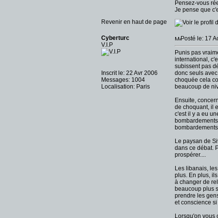
Pensez-vous réel
Je pense que c'e
Revenir en haut de page
Cyberturc
Posté le: 17 
V.I.P
Punis pas vraime
international, c'
subissent pas d
Inscrit le: 22 Avr 2006
donc seuls avec 
Messages: 1004
choquée cela com
Localisation: Paris
beaucoup de niv
Ensuite, concern
de choquant, il e
c'est il y a eu 
bombardements de
bombardements l
Le paysan de Siv
dans ce débat. Pa
prospérer....
Les libanais, le
plus. En plus, i
à changer de rel
beaucoup plus so
prendre les gens
et conscience si
Lorsqu'on vous o