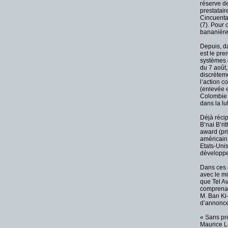
réserve d
prestatair
Cincuenta 
(7). Pour 
bananière
Depuis, da
est le pre
systèmes d
du 7 août
discrèteme
l’action c
(enlevée 
Colombie e
dans la lut
Déjà récip
B’nai B’ri
award (pr
américain,
Etats-Unis
développe
Dans ces 
avec le mi
que Tel A
comprenant
M. Ban Ki-
d’annonce
« Sans pré
Maurice 