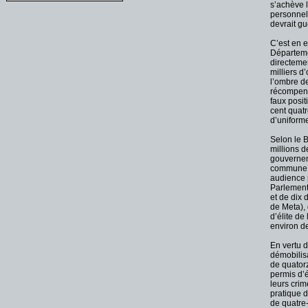
s’achève 
personnell
devrait gu
C’est en e
Départemen
directeme
milliers d
l’ombre de
récompens
faux posit
cent quatr
d’uniforme
Selon le 
millions d
gouvernem
commune, 
audience 
Parlement
et de dix 
de Meta), 
d’élite de
environ de
En vertu d
démobilisa
de quatorz
permis d’é
leurs crim
pratique d
de quatre-