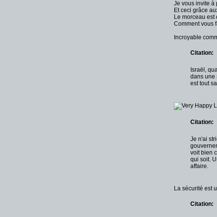
Je vous invite à 
Et ceci grâce aux
Le morceau est
Comment vous f
Incroyable comme
Citation:
Israël, qu
dans une s
est tout s
L
Citation:
Je n'ai st
gouvernem
voit bien 
qui soit. 
affaire.
La sécurité est 
Citation: