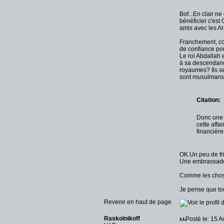
Bof...En clair ne
bénéficier c'est 
amis avec les Ar
Franchement, co
de confiance pou
Le roi Abdallah e
à sa descendance
royaumes? Ils se
sont musulmans
Citation:
Donc une r
cette aff
financières
OK.Un peu de fr
Une embrassade c
Comme les chose
Je pense que to
Revenir en haut de page
Raskolnikoff
Posté le: 15 