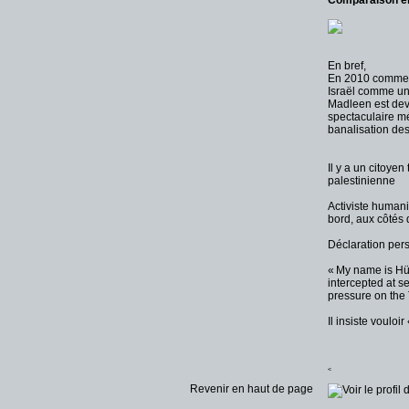
Comparaison en
En bref,
En 2010 comme e
Israël comme une
Madleen est dev
spectaculaire mé
banalisation des 
Il y a un citoy
palestinienne
Activiste humanit
bord, aux côtés
Déclaration pers
« My name is Hüs
intercepted at s
pressure on the
Il insiste voulo
<
Revenir en haut de page