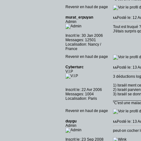
Revenir en haut de page
murat_erpuyan
Posté le: 12 
Admin
Tout est truqué ?
J'étais surpris 
Inscrit le: 30 Jan 2006
Messages: 12501
Localisation: Nancy /
France
Revenir en haut de page
Cyberturc
Posté le: 13 
V.I.P
3 déductions log
1) Israël ment ce
Inscrit le: 22 Avr 2006
2) Israël parvie
Messages: 1004
3) Israël se don
Localisation: Paris
____________
"C'est une malad
Revenir en haut de page
duygu
Posté le: 13 
Admin
peut-on cocher 
Inscrit le: 23 Sep 2008