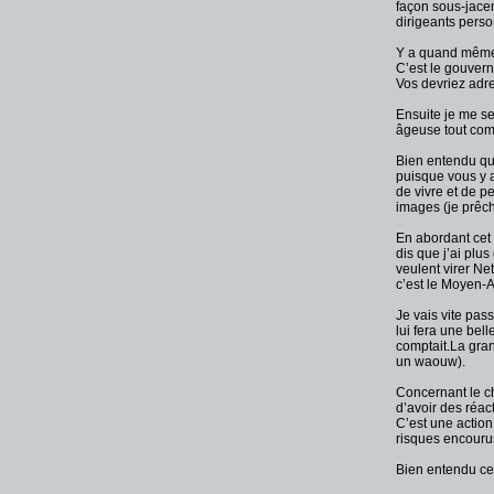
façon sous-jacen
dirigeants perso
Y a quand même 
C’est le gouver
Vos devriez adre
Ensuite je me s
âgeuse tout comm
Bien entendu qu’
puisque vous y a
de vivre et de p
images (je prêch
En abordant cet 
dis que j’ai plu
veulent virer Ne
c’est le Moyen-Ag
Je vais vite pas
lui fera une bel
comptait.La gran
un waouw).
Concernant le ch
d’avoir des réac
C’est une action
risques encouru
Bien entendu cec