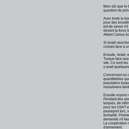
Bien sûr que le 
question de prin
Avec toute la bo
pour des broutil
est de savoir s'
devant la force 
Albert Camus écr
Si Israël veut f
croisés face à un
Ensuite, Israël, 
Turque face aux 
vite. Ce sont les
y avait quelques
Concernant où on
quantifiables qu
population turq
musulmans tandis
Ensuite voyons v
Pendant des anné
turques, de même
pour les USA? e
passeport turc, 
formalité. Premi
demande s'il fau
La coopération m
d'armement.