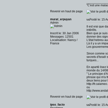
____________
"C'est une malad
Revenir en haut de page
murat_erpuyan
Posté le: 15 
Admin
Il est vrai que 
intérêts.
Inscrit le: 30 Jan 2006
Bien que je suis 
Messages: 12501
donner des sign
Localisation: Nancy /
L'état hebreu aur
France
Là il y a un impa
Les gouvernement
Sinon comme soul
secrets d'Israël
turques...
En aparté lisez 
monde du 14/08
" Le principe d'A
phrase qui m'a fr
deux liens pour 
http://fr.cala
ou
http://www.and
Revenir en haut de page
ipso_facto
Posté le: 15 