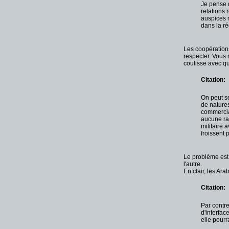
Je pense q
relations 
auspices 
dans la ré
Les coopérations
respecter. Vous 
coulisse avec qu
Citation:
On peut se
de natures
commercial
aucune ra
militaire 
froissent 
Le problème est 
l'autre.
En clair, les Ar
Citation:
Par contre
d'interfac
elle pourr