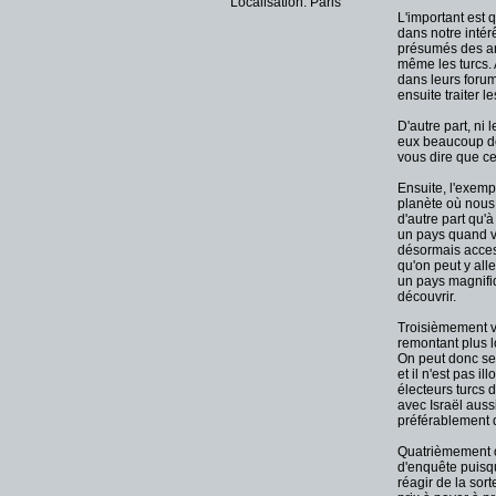
Localisation: Paris
L'important est 
dans notre intér
présumés des ara
même les turcs. 
dans leurs forum
ensuite traiter l
D'autre part, ni 
eux beaucoup de
vous dire que ce
Ensuite, l'exemp
planète où nous 
d'autre part qu'
un pays quand vou
désormais accessi
qu'on peut y alle
un pays magnifiq
découvrir.
Troisièmement vo
remontant plus l
On peut donc se 
et il n'est pas 
électeurs turcs 
avec Israël aussi
préférablement d
Quatrièmement ou
d'enquête puisqu
réagir de la sorte