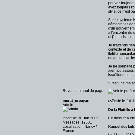
pouvez toujours 
avez toujours l'
style, ce n'est p
Sur le système I
démocraties dont
d'un gouvernemen
à l'encontre du 
et j'attends de l
Je n'attends ri
contexte et de ce
flotille humanita
en aucun cas les
Je ne souhaite pa
aient pu assassi
Israëlienne qui a
____________
"C'est une malad
Revenir en haut de page
murat_erpuyan
Posté le: 10 J
Admin
De la Flottille 
Inscrit le: 30 Jan 2006
Ce dossier a été
Messages: 12501
Localisation: Nancy /
Rappel des faits 
France