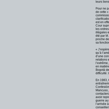
leurs lien
Pour ne p
de cette «
commission
clarificat
est en eff
Cour supr
les ordres
illégales 
été par M.
proche de 
sa fonctio
« J’espèr
qu’à l’amé
d’une con
relations 
l’extrême,
en matière
Bogotá de
difficulté
En 1983, C
entraîneme
Confesión
Mancuso, 
contacter
avoir repr
guerre au
l’arrivée
conseiller