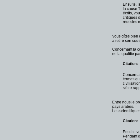
Ensuite, I
la cause 
écrits, vou
critiques 
réussies m
Vous dîtes bien 
a retiré son sout
Concernant la co
ne la qualifie p
Citation:
Concernant
termes qua
civilisati
s'être rap
Entre nous je pr
pays arabes.
Les scientifique
Citation:
Ensuite vo
Pendant de