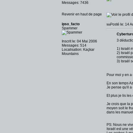
Messages: 7436
Revenir en haut de page
ipso_facto
Posté le: 14 
Spammer
Cyberturc
3 déductio
Inscrit le: 04 Mai 2006
Messages: 514
1) Israël 
Localisation: Kaçkar
2) Israël 
Mountains
commissi
3) Israël 
Pour moi y en a 
En son temps Azi
Je pense qu'il a
Et plus je lis le
Je crois que la p
moyen soit le fru
dans les manuels
PS: Nous ne viv
Israël est une v