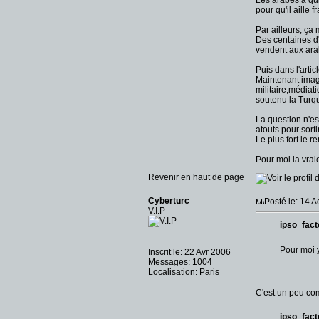
Les arabes à qui
pour qu'il aille f
Par ailleurs, ça
Des centaines d'
vendent aux ar
Puis dans l'artic
Maintenant imagi
militaire,médiati
soutenu la Turqu
La question n'es
atouts pour sort
Le plus fort le r
Pour moi la vrai
Revenir en haut de page
Cyberturc
Posté le: 14 
V.I.P
ipso_facto
Pour moi y
Inscrit le: 22 Avr 2006
Messages: 1004
Localisation: Paris
C'est un peu com
ipso_facto