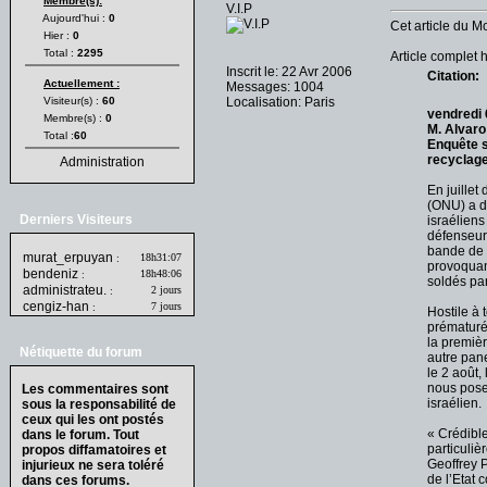
Membre(s):
V.I.P
Aujourd'hui :
0
Cet article du M
Hier :
0
Total :
2295
Article complet
h
Inscrit le: 22 Avr 2006
Citation:
Actuellement :
Messages: 1004
Visiteur(s) :
60
Localisation: Paris
vendredi 
Membre(s) :
0
M. Alvaro
Total :
60
Enquête su
recyclage
Administration
En juillet
(ONU) a d
Derniers Visiteurs
israéliens
défenseurs
bande de G
murat_erpuyan
18h31:07
:
provoquant
bendeniz
18h48:06
:
soldés par
administrateu.
2 jours
:
cengiz-han
7 jours
:
Hostile à 
prématuré
la premiè
Nétiquette du forum
autre pan
le 2 août,
nous pose
Les commentaires sont
israélien.
sous la responsabilité de
ceux qui les ont postés
« Crédible
dans le forum. Tout
particuliè
propos diffamatoires et
Geoffrey P
injurieux ne sera toléré
de l’Etat 
dans ces forums.