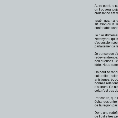
Autre point, le c
on trouvera touj
croissance est r
Israël, quant à 
situation où la 
confortable sans
Je n'ai strictem
Netanyahu qui mè
d'obsession sécu
parfaitement à l
Je pense que c'es
redeviendront ex
belliqueuses. Je
idée. Nous somme
On peut se rappr
culturelles, sci
artistiques, édu
bonnes relations
d'ailleurs. Ce n
cela n'est pas da
Par contre, que l
échanges entre Is
de la région par
Donc une redéfin
de flotille très