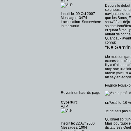
V.I.P
Depuis le début j
soigneusement p
Inscrit le: 09 Oct 2007
navigateurs com
Messages: 3474
que les Soros, F
Localisation: Somewhere
show" était déjà
in the world
soldats israélien
et quant à moi, j
autant de connard
Quant aux avanta
connu:
"Ne Sam'in 
(Je mets en gard
expression, c'est 
Il y a d'ailleur
arap saçi = affa
arabin yalellisi 
bir sey anladiy
____________
Родион Романо
Revenir en haut de page
Cyberturc
Posté le: 16 
V.I.P
Je ne sais pas si
Qu'Israël soit u
Inscrit le: 22 Avr 2006
Mais pourquoi se
Messages: 1004
dictatures? Quel