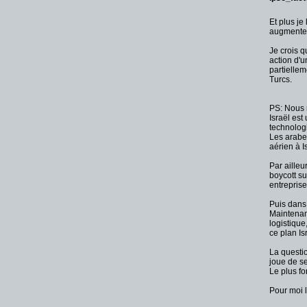
Et plus je
augmenter
Je crois q
action d'u
partiellem
Turcs.
PS: Nous 
Israël est
technolog
Les arabe
aérien à Is
Par ailleu
boycott su
entrepris
Puis dans 
Maintenant
logistique
ce plan Is
La questio
joue de se
Le plus fo
Pour moi l