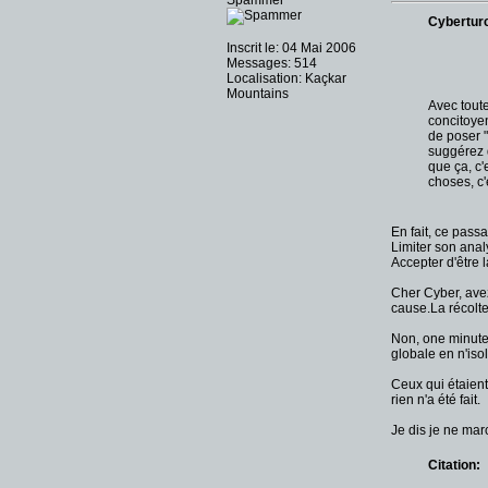
Spammer
Cyberturc
Inscrit le: 04 Mai 2006
Messages: 514
Localisation: Kaçkar
Mountains
Avec tout
concitoyen
de poser "
suggérez d
que ça, c'
choses, c'
En fait, ce pass
Limiter son anal
Accepter d'être 
Cher Cyber, avez
cause.La récolte
Non, one minute,
globale en n'iso
Ceux qui étaient
rien n'a été fait.
Je dis je ne ma
Citation: