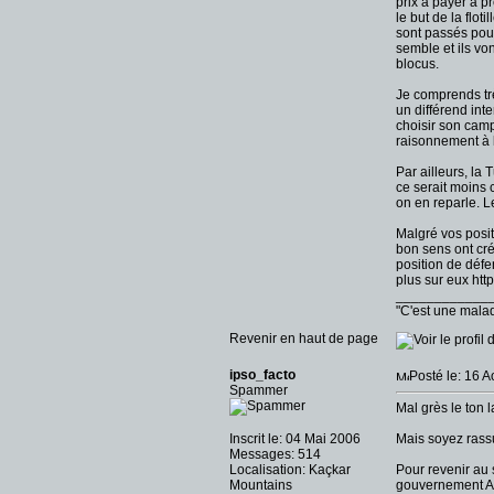
prix à payer à p
le but de la flot
sont passés pour
semble et ils vo
blocus.
Je comprends tr
un différend int
choisir son camp
raisonnement à l
Par ailleurs, la
ce serait moins 
on en reparle. L
Malgré vos posi
bon sens ont cré
position de déf
plus sur eux
htt
____________
"C'est une malad
Revenir en haut de page
ipso_facto
Posté le: 16 
Spammer
Mal grès le ton 
Inscrit le: 04 Mai 2006
Mais soyez rassur
Messages: 514
Localisation: Kaçkar
Pour revenir au s
Mountains
gouvernement AKP