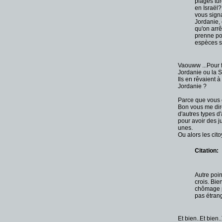
plages tu
en Israël
vous signa
Jordanie, 
qu'on arrê
prenne pou
espèces s
Vaouww ...Pour fa
Jordanie ou la 
Ils en rêvaient 
Jordanie ?
Parce que vous e
Bon vous me dir
d'autres types d
pour avoir des j
unes.
Ou alors les cit
Citation:
Autre poin
crois. Bie
chômage pa
pas étran
Et bien..Et bien.