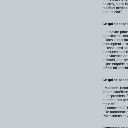
Le 31 mai 2010, 
navires, quitte I
matériel médical
depuis 2007.
Ce qui s’est pass
- Le navire princ
palestiniens, do
- Dans la nuit d
interceptent la f
- L’assaut est s
blessures plus t
- La violence de
et Israël, dont l
- Une enquête de 
même fût consid
Ce qui se passe
- Madleen Jarada
frappe israélien
- Les premiers t
nombreuses pers
reste vif.
- Comme en 2010,
- De nombreux me
Palestiniens dev