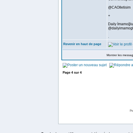
@CAOIletisim
+
Daily İmamoğl
@dailyimamog
.
Revenir en haut de page
Montrer les messa
Page
4
sur
4
Po