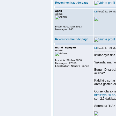
Revenir en haut de page
opak
Posté le: 20 M
Admin
Inscrit le: 02 Mar 2013
Messages: 165
Revenir en haut de page
murat_erpuyan
Posté le: 29 M
Admin
Iktidar öylesin
Inscrit le: 30 Jan 2006
Yakinda Imamog
Messages: 12505
Localisation: Nancy / France
Bugun Diyarbaki
acaba?
Kaldiki o surlar
anma gösterileri
Görsel olarak i
https://youtu
son 2,5 dakikada
Sonra da "HAK,