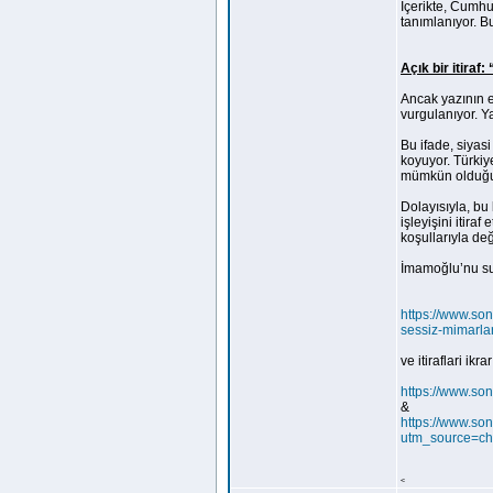
İçerikte, Cumhu
tanımlanıyor. Bu
Açık bir itiraf:
Ancak yazının en
vurgulanıyor. Ya
Bu ifade, siyasi
koyuyor. Türkiy
mümkün olduğu g
Dolayısıyla, bu 
işleyişini itira
koşullarıyla deği
İmamoğlu’nu suçl
https://www.so
sessiz-mimarlar
ve itiraflari ik
https://www.son
&
https://www.son
utm_source=ch
<