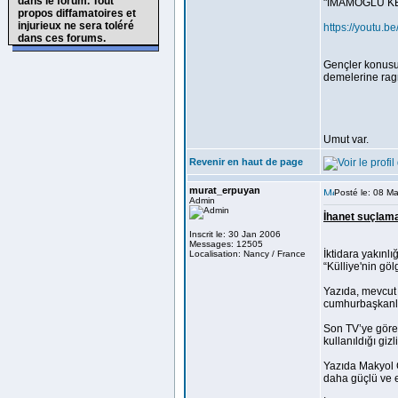
dans le forum. Tout
"İMAMOĞLU KEND
propos diffamatoires et
injurieux ne sera toléré
https://yout
dans ces forums.
Gençler konusuy
demelerine ra
Umut var.
Revenir en haut de page
murat_erpuyan
Posté le: 08 M
Admin
İhanet suçlamas
Inscrit le: 30 Jan 2006
Messages: 12505
İktidara yakınlı
Localisation: Nancy / France
“Külliye'nin gö
Yazıda, mevcut i
cumhurbaşkanlı
Son TV’ye göre 
kullanıldığı giz
Yazıda Makyol G
daha güçlü ve et