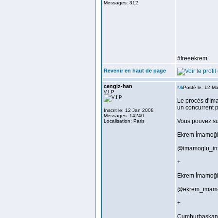
Messages: 312
#freeekrem
Revenir en haut de page
cengiz-han
Posté le: 12 M
V.I.P
Le procès d'Im
un concurrent p
Inscrit le: 12 Jan 2008
Messages: 14240
Vous pouvez sui
Localisation: Paris
Ekrem İmamoğlu
@imamoglu_in
+
Ekrem İmamoğ
@ekrem_imam
+
Cumhurbaşkanlı