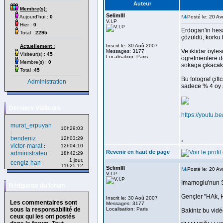
Auteur
Membre(s):
SelimIII
Aujourd'hui :
0
Posté le: 20 Av
V.I.P
Hier :
0
Erdogan'in hesa
Total :
2295
çözüldü, korku b
Inscrit le: 30 Aoû 2007
Actuellement :
Ve iktidar öyle
Messages: 3177
Visiteur(s) :
45
Localisation: Paris
ögretmenlere de
Membre(s) :
0
sokaga çikacak
Total :
45
Bu fotograf çif
Administration
sadece % 4 oy a
Derniers Visiteurs
https://youtu
murat_erpuyan
10h29:03
:
bendeniz
12h03:29
:
<
victor-marat
12h04:10
:
Revenir en haut de page
administrateu.
18h42:29
:
1 jour,
cengiz-han
:
11h25:12
SelimIII
Posté le: 20 Av
V.I.P
Imamoglu'nun Sil
Nétiquette du forum
Gençler "HAk, 
Inscrit le: 30 Aoû 2007
Les commentaires sont
Messages: 3177
sous la responsabilité de
Localisation: Paris
Bakiniz bu vidé
ceux qui les ont postés