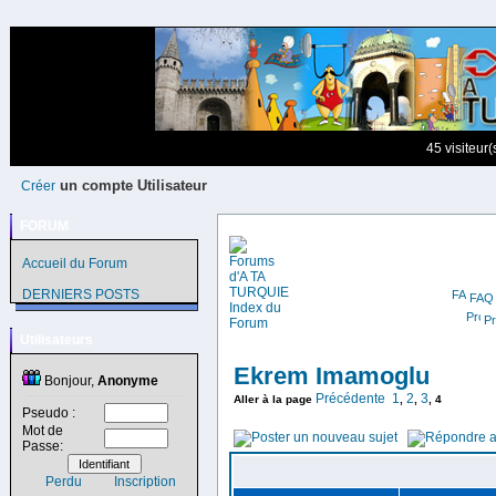
45 visiteur
un compte Utilisateur
Créer
FORUM
Accueil du Forum
DERNIERS POSTS
FAQ
Pr
Utilisateurs
Ekrem Imamoglu
Bonjour,
Anonyme
Précédente
1
2
3
Aller à la page
,
,
,
4
Pseudo :
Mot de
Passe:
Perdu
Inscription