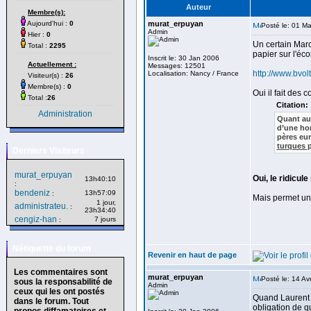
Auteur
Membre(s):
Aujourd'hui :
0
murat_erpuyan
Posté le: 01 M
Admin
Hier :
0
Un certain Mar
Total :
2295
papier sur l'éc
Inscrit le: 30 Jan 2006
Actuellement :
Messages: 12501
http://www.bvol
Localisation: Nancy / France
Visiteur(s) :
26
Membre(s) :
0
Oui il fait des c
Total :
26
Citation:
Administration
Quant au 
d’une hon
pères eu
turques
p
Derniers Visiteurs
murat_erpuyan
Oui, le ridicule
13h40:10
:
bendeniz
13h57:09
:
Mais permet un 
1 jour,
administrateu.
:
23h34:40
cengiz-han
7 jours
:
Nétiquette du forum
Revenir en haut de page
Les commentaires sont
murat_erpuyan
Posté le: 14 Av
sous la responsabilité de
Admin
ceux qui les ont postés
Quand Laurent 
dans le forum. Tout
obligation de qu