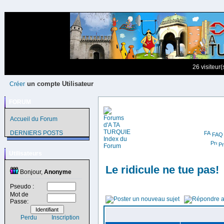
26 visiteur
un compte Utilisateur
Créer
FORUM
Accueil du Forum
DERNIERS POSTS
FAQ
Pr
Utilisateurs
Le ridicule ne tue pas!
Bonjour,
Anonyme
Pseudo :
Mot de
Passe:
Perdu
Inscription