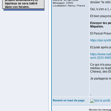
propos diffamatoires et
Inscrit le: 30 Jan 2006
dossier "le ridi
Messages: 12501
injurieux ne sera toléré
Localisation: Nancy / France
dans ces forums.
Oui, il y'en a 1
Et bien plaçons
Envoyer les per
Miquelon.
Et Pascal Praud 
https://dai.ly/x9
Et juste après j
https://www.rad
avril-2025-898
Ce qui m'a pous
médias ou lead
CNews), des Ét
Je partagerai 
<
Revenir en haut de page
Montrer les messa