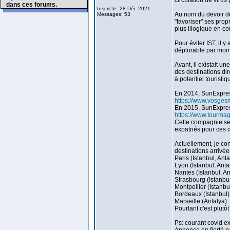
circulation de virus 
dans ces forums.
Inscrit le: 28 Déc 2021
Au nom du devoir de 
Messages: 53
"favoriser" ses prop
plus illogique en c
Pour éviter IST, il 
déplorable par mome
Avant, il existait 
des destinations di
à potentiel touristi
En 2014, SunExpress
https://www.vosgesm
En 2015, SunExpres
https://www.tourma
Cette compagnie semb
expatriés pour ces d
Actuellement, je co
destinations arrivé
Paris (Istanbul, Ant
Lyon (Istanbul, Anta
Nantes (Istanbul, An
Strasbourg (Istanbu
Montpellier (Istanbu
Bordeaux (Istanbul)
Marseille (Antalya)
Pourtant c'est plutô
Ps: courant covid ex