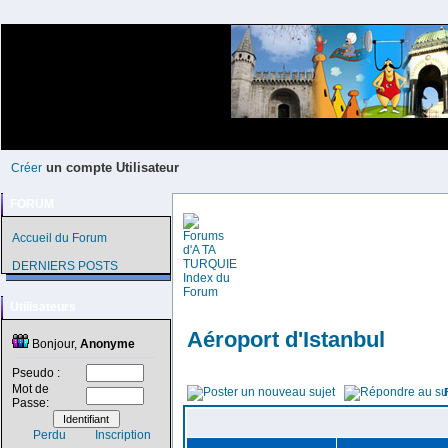
un compte Utilisateur
Créer
FORUM
Accueil du Forum
DERNIERS POSTS
Utilisateurs
Aéroport d'Istanbul
Bonjour,
Anonyme
Pseudo :
Mot de
Passe:
Perdu
Inscription