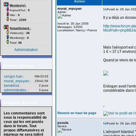
Auteur
Membre(s):
murat_erpuyan
Posté le: 05 Jan 20
Aujourd'hui :
0
Admin
Hier :
0
Il y a déjà un dossi
Total :
2295
Inscrit le: 30 Jan 2006
http://www.forum.at
Messages: 12500
Actuellement :
ModPath=phpBB2&M
Localisation: Nancy / France
Visiteur(s) :
36
Membre(s) :
0
Total :
36
Mais l'aéroport est
Administration
1 € = 37 LT environ)
Quand je viens de t
Derniers Visiteurs
cengiz-han
09h33:03
:
murat_erpuyan
15h41:56
:
bendeniz
2 jours
:
Erdogan avait l'ambi
administrateu.
3 jours
considérable dans la
:
Nétiquette du forum
<
Les commentaires sont
Revenir en haut de page
sous la responsabilité de
ceux qui les ont postés
pusula
Posté le: 06 Jan 20
dans le forum. Tout
Novice
propos diffamatoires et
L'aéroport Istanbul 
injurieux ne sera toléré