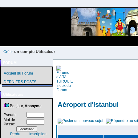
un compte Utilisateur
Créer
FORUM
Accueil du Forum
DERNIERS POSTS
Utilisateurs
Aéroport d'Istanbul
Bonjour,
Anonyme
Pseudo :
Mot de
Passe:
Perdu
Inscription