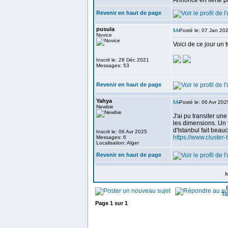
Annonce en fierté p
Revenir en haut de page
pusula
Posté le: 07 Jan 20
Novice
Voici de ce jour un
Inscrit le: 28 Déc 2021
Messages: 53
Revenir en haut de page
Yahya
Posté le: 06 Avr 20
Newbie
J'ai pu transiter un
les dimensions. Un v
d'Istanbul fait beau
Inscrit le: 06 Avr 2025
https://www.cluster-
Messages: 6
Localisation: Alger
Revenir en haut de page
M
Tu
Page
1
sur
1