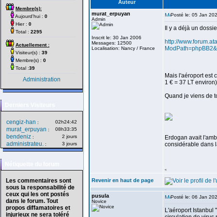
Auteur
Membre(s):
murat_erpuyan
Posté le: 05 Jan 20
Aujourd'hui :
0
Admin
Hier :
0
Il y a déjà un dossi
Total :
2295
Inscrit le: 30 Jan 2006
http://www.forum.at
Messages: 12500
Actuellement :
ModPath=phpBB2&M
Localisation: Nancy / France
Visiteur(s) :
39
Membre(s) :
0
Total :
39
Mais l'aéroport est
Administration
1 € = 37 LT environ)
Quand je viens de t
Derniers Visiteurs
cengiz-han
02h24:42
:
murat_erpuyan
08h33:35
:
bendeniz
2 jours
:
Erdogan avait l'ambi
administrateu.
3 jours
considérable dans la
:
Nétiquette du forum
<
Les commentaires sont
Revenir en haut de page
sous la responsabilité de
ceux qui les ont postés
pusula
Posté le: 06 Jan 20
dans le forum. Tout
Novice
propos diffamatoires et
L'aéroport Istanbul 
injurieux ne sera toléré