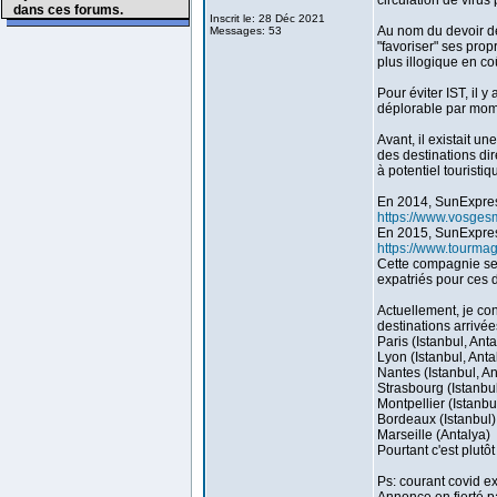
circulation de virus 
dans ces forums.
Inscrit le: 28 Déc 2021
Au nom du devoir de 
Messages: 53
"favoriser" ses prop
plus illogique en c
Pour éviter IST, il 
déplorable par mome
Avant, il existait 
des destinations di
à potentiel touristi
En 2014, SunExpress
https://www.vosgesm
En 2015, SunExpres
https://www.tourma
Cette compagnie semb
expatriés pour ces d
Actuellement, je co
destinations arrivé
Paris (Istanbul, Ant
Lyon (Istanbul, Anta
Nantes (Istanbul, An
Strasbourg (Istanbu
Montpellier (Istanbu
Bordeaux (Istanbul)
Marseille (Antalya)
Pourtant c'est plutô
Ps: courant covid ex