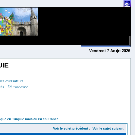
Vendredi 7 Ao�t 2026
UIE
es d'utilisateurs
vés
Connexion
tique en Turquie mais aussi en France
Voir le sujet précédent
::
Voir le sujet suivant