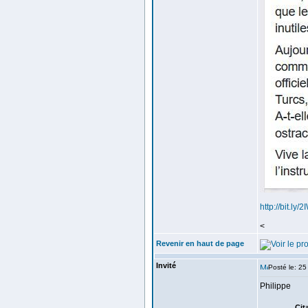
http://bit.ly/
<
Revenir en haut de page
Invité
Posté le: 25
Philippe
Cit