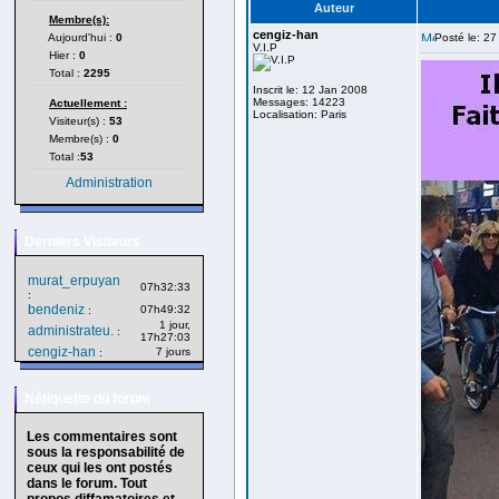
Auteur
Membre(s):
cengiz-han
Aujourd'hui :
0
Posté le: 2
V.I.P
Hier :
0
Total :
2295
Inscrit le: 12 Jan 2008
Messages: 14223
Actuellement :
Localisation: Paris
Visiteur(s) :
53
Membre(s) :
0
Total :
53
Administration
Derniers Visiteurs
murat_erpuyan
07h32:33
:
bendeniz
07h49:32
:
1 jour,
administrateu.
:
17h27:03
cengiz-han
7 jours
:
Nétiquette du forum
Les commentaires sont
sous la responsabilité de
ceux qui les ont postés
dans le forum. Tout