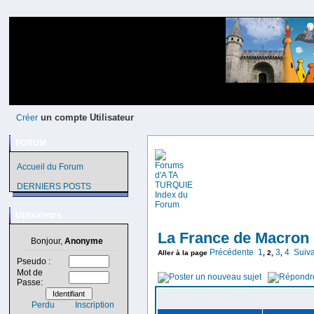
un compte Utilisateur
Créer
FORUM
Accueil du Forum
DERNIERS POSTS
Utilisateurs
La France de Macron
Bonjour,
Anonyme
Précédente
1
3
4
Suiv
Aller à la page
,
2
,
,
Pseudo :
Mot de
Passe:
Perdu
Inscription