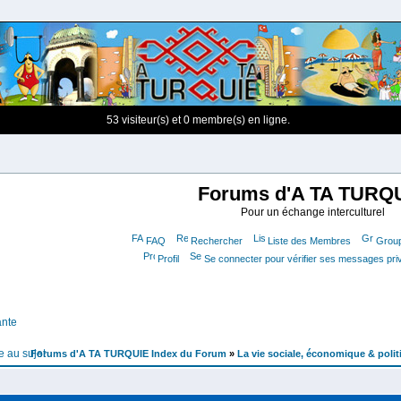
53 visiteur(s) et 0 membre(s) en ligne.
Forums d'A TA TURQ
Pour un échange interculturel
FAQ
Rechercher
Liste des Membres
Group
Profil
Se connecter pour vérifier ses messages pri
ante
Forums d'A TA TURQUIE Index du Forum
»
La vie sociale, économique & poli