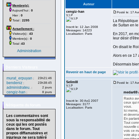
Auteur
Membre(s):
Aujourd'hui :
0
cengiz-han
Posté le: 17 Av
V.I.P
Hier :
0
Total :
2295
La République t
de Sultan en le 
Inscrit le: 12 Jan 2008
Actuellement :
Messages: 14223
En 2017, en moi
Visiteur(s) :
43
Localisation: Paris
leur désir d'êtr
Membre(s) :
0
Total :
43
On disait le Roi
Administration
Alors en ce 17 
Désormais bien
Derniers Visiteurs
Revenir en haut de page
murat_erpuyan
23h21:46
:
SelimIII
bendeniz
23h38:45
Posté le: 17 A
:
V.I.P
administrateu.
2 jours
:
cengiz-han
8 jours
medar69 a
:
Rasko avec
Inscrit le: 30 Aoû 2007
ceux qui 
Messages: 3177
Nétiquette du forum
vous.
Localisation: Paris
Ici meme,
et devers
Les commentaires sont
En parlan
sous la responsabilité de
Tout comme
ceux qui les ont postés
nouvelle c
dans le forum. Tout
vois ce ma
propos diffamatoires et
vote akp c
injurieux ne sera toléré
republiqu