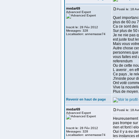
medar69
Posté le: 18 Av
Advanced Expert
Quel importance.
plus de 60.ou 7
Ca ce sont des 
Inscrit le: 28 Fév 2012
Sur plus de 50 
Messages: 328
Localisation: annemasse74
Je ne nie pas q
est juste tout l
Mais vous votr
Autre chose ces
personnes.que j
vous faites est
referendum
Ou de cette nou
L avenir , en ef
Ce pays , le rel
J'insiste pour d
Ont voté comme
Vive la nouvell
Plus de moyen.
Revenir en haut de page
medar69
Posté le: 18 A
Advanced Expert
Heureusement il
pas trompe sur 
rien et font l 
Inscrit le: 28 Fév 2012
Oui il y a eu d
Messages: 328
Localisation: annemasse74
les instances e