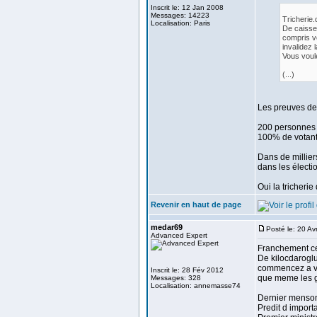
Inscrit le: 12 Jan 2008
Messages: 14223
Tricherie.
Localisation: Paris
De caisse 
compris v
invalidez 
Vous voule
(...)
Les preuves de 
200 personnes q
100% de votants
Dans de milliers
dans les électi
Oui la tricherie 
Revenir en haut de page
medar69
Posté le: 20 Av
Advanced Expert
Franchement cen
De kilocdarogl
commencez a vo
Inscrit le: 28 Fév 2012
que meme les g
Messages: 328
Localisation: annemasse74
Dernier menson
Predit d import