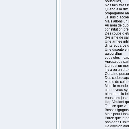
bouscules,
Nos ministres i
Quand a la diffu
propagande ant
Je suis d accor
Mais allons un
Au nom de quoi 
constitution pre
Des coups d et
Systeme de sant
Une armee infil
dinteret parce q
Une dispute en 
aujourdhui
vous etes incap
Apres.vous.parl
L un est un men
il y a eu un dia
Certaine perso
Des codes capab
A cote de cela l
Mais le monde l
ce nouveau sys
bien dans la tet
Vous etes juste
Hdp.Voulant quo
Tout ce que vo
Bossez !gagnez 
Mais pour l inst
Parce que le po
pas dans l unite
De division alo