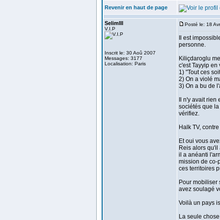
Revenir en haut de page
SelimIII
Posté le: 18 A
V.I.P
Il est impossi
personne.
Inscrit le: 30 Aoû 2007
Kiliçdaroglu m
Messages: 3177
Localisation: Paris
c'est Tayyip en
1) "Tout ces soi
2) On a violé m
3) On a bu de l
Il n'y avait ri
sociétés que la
vérifiez.
Halk TV, contre
Et oui vous ave
Reis alors qu'il
il a anéanti l'
mission de co-
ces territoires
Pour mobiliser 
avez soulagé v
Voilà un pays is
La seule chose 