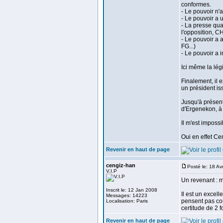
conformes.
- Le pouvoir n'
- Le pouvoir a 
- La presse qua
l'opposition, 
- Le pouvoir a a
FG...)
- Le pouvoir a 
Ici même la lég
Finalement, il 
un président is
Jusqu'à présent
d'Ergenekon, à l
Il m'est imposs
Oui en effet Cen
Revenir en haut de page
cengiz-han
Posté le: 18 Av
V.I.P
Un revenant : me
Inscrit le: 12 Jan 2008
Il est un excell
Messages: 14223
pensent pas co
Localisation: Paris
certitude de 2 f
Revenir en haut de page