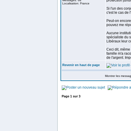
protection juri
Messages: 68
Localisation: France
Si l'un des conj
c'est le cas de 
Peut-on encore 
pouvez me répo
Aucune instituti
spécialiste du 
Libéraux leur co
Ceci dit, même 
famille m'a raco
de l'argent. Impo
Revenir en haut de page
Montrer les messa
Page
1
sur
3