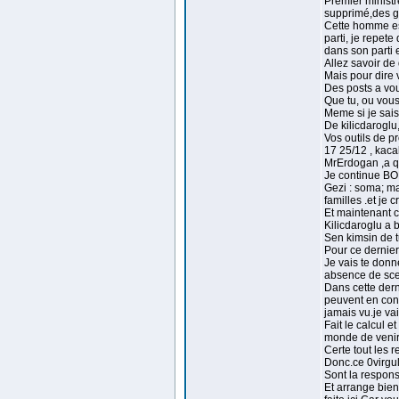
Premier ministr
supprimé,des ga
Cette homme est
parti, je repete
dans son parti e
Allez savoir de 
Mais pour dire vr
Des posts a vous
Que tu, ou vous
Meme si je sais
De kilicdaroglu
Vos outils de p
17 25/12 , kaca
MrErdogan ,a qu
Je continue BO
Gezi : soma; ma
familles .et je 
Et maintenant ce
Kilicdaroglu a 
Sen kimsin de 
Pour ce dernier
Je vais te donne
absence de scel
Dans cette derni
peuvent en cont
jamais vu.je va
Fait le calcul 
monde de venir 
Certe tout les r
Donc.ce 0virgu
Sont la respons
Et arrange bien