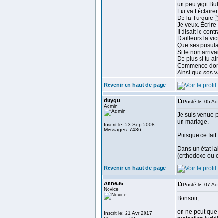
un peu yigit Bul
Lui va t éclair
De la Turquie 
Je veux. Écrire
Il disait le co
D'ailleurs la v
Que ses pusula o
Si le non arriv
De plus si tu a
Commence donc 
Ainsi que ses v
Revenir en haut de page
duygu
Posté le: 05 A
Admin
Je suis venue p
un mariage.
Inscrit le: 23 Sep 2008
Messages: 7436
Puisque ce fait j
Dans un état lai
(orthodoxe ou c
Revenir en haut de page
Anne36
Posté le: 07 A
Novice
Bonsoir,
on ne peut que
Inscrit le: 21 Avr 2017