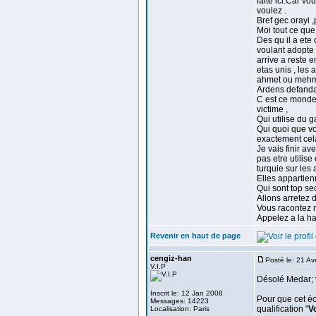
faite ici.Car v
voulez .
Bref gec orayi 
Moi tout ce que
Des qu il a ete
voulant adopte c
arrive a reste 
etas unis , les
ahmet ou mehmet
Ardens defanda
C est ce monde 
victime ,
Qui utilise du g
Qui quoi que vo
exactement cela
Je vais finir a
pas etre utilis
turquie sur les
Elles appartien
Qui sont top se
Allons arretez d
Vous racontez n
Appelez a la hai
Revenir en haut de page
cengiz-han
Posté le: 21 Av
V.I.P
Désolé Medar; v
Inscrit le: 12 Jan 2008
Pour que cet é
Messages: 14223
qualification "
V
Localisation: Paris