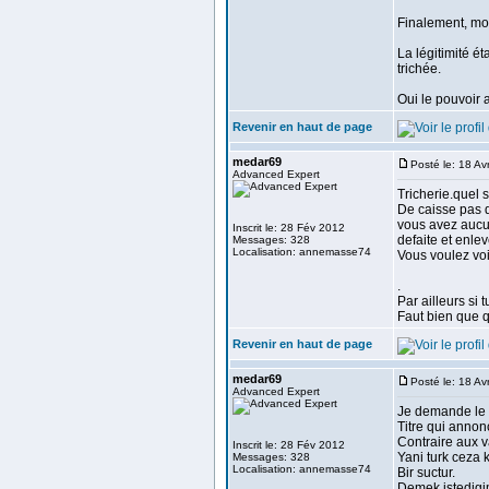
Finalement, moi
La légitimité é
trichée.
Oui le pouvoir a
Revenir en haut de page
medar69
Posté le: 18 A
Advanced Expert
Tricherie.quel 
De caisse pas d
vous avez aucu
Inscrit le: 28 Fév 2012
defaite et enlev
Messages: 328
Localisation: annemasse74
Vous voulez voir
.
Par ailleurs si t
Faut bien que 
Revenir en haut de page
medar69
Posté le: 18 A
Advanced Expert
Je demande le 
Titre qui annon
Contraire aux v
Inscrit le: 28 Fév 2012
Yani turk ceza
Messages: 328
Localisation: annemasse74
Bir suctur.
Demek istedigi