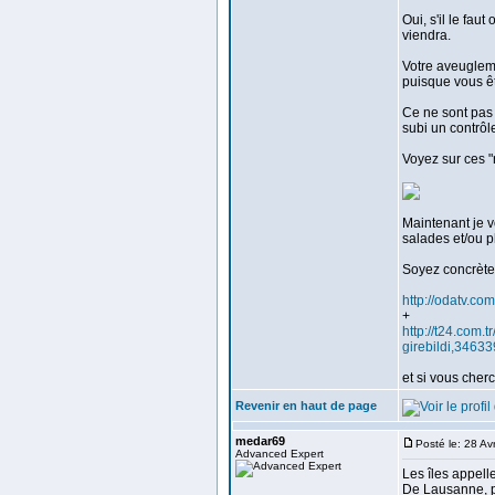
Oui, s'il le fa
viendra.
Votre aveugleme
puisque vous êt
Ce ne sont pas d
subi un contrôl
Voyez sur ces "
Maintenant je 
salades et/ou p
Soyez concrète
http://odatv.co
+
http://t24.com.
girebildi,34633
et si vous cher
Revenir en haut de page
medar69
Posté le: 28 A
Advanced Expert
Les îles appell
De Lausanne, p