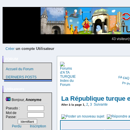
43 visiteur
un compte Utilisateur
Créer
FORUM
Accueil du Forum
DERNIERS POSTS
FAQ
Pr
Utilisateurs
La République turque e
Bonjour,
Anonyme
2
3
Suivante
Aller à la page
1
,
,
Pseudo :
Mot de
Passe:
Perdu
Inscription