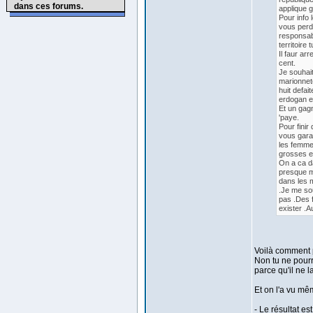
dans ces forums.
applique g
Pour info 
vous perd
responsabi
territoire t
Il faur ar
cent.
Je souhait
marionnet
huit defai
erdogan e
Et un gagn
'paye.
Pour fini
vous garan
les femme
grosses e
On a ca da
presque m
dans les 
.Je me so
pas .Des f
exister .A
Voilà comment p
Non tu ne pourr
parce qu'il ne la
Et on l'a vu mê
- Le résultat e