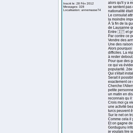
alors qu'il y a 
Inscrit le: 28 Fév 2012
se sentent pas c
Messages: 328
Localisation: annemasse74
nationalité éta
Le consulat attr
la moindre impo
À 'à fin de la g
de Lausanne qui
Entre 🇮🇹 et g
Par contre ce pe
Vendre des armes
Une des raisons
Alors pourquoi 
difficiles. La 
à rester debout
Pour que des ge
ce qui va évidem
popularité. 2de
Qui s'était ins
Serait il possi
exactement ce
Cherche l'Allem
petite personne
un matin en dis
reconnais qu il 
Crois moi ça vi
une activité be
turcs peuvent ê
Sur le net on t
Comme cela il y
Et on gagne de 
Gordugunu infor
je voulais lire