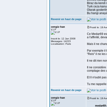
Biraz da kendi i
Turk ceza kanun
Olarak gosterili
Bu hangi anay
Revenir en haut de page
cengiz-han
Posté le: 19 Av
V.I.P
Ce Medar69 est 
a l'affinité, d
Inscrit le: 12 Jan 2008
Messages: 14223
Mais il ne chang
Localisation: Paris
Par exemple il 
"Reis" il ne les 
Il ne dit rien n
Il ne considère 
comptage des vo
Et ll n'oubli pa
Tu me rappelle
Revenir en haut de page
cengiz-han
Posté le: 19 Av
V.I.P
medar69 a