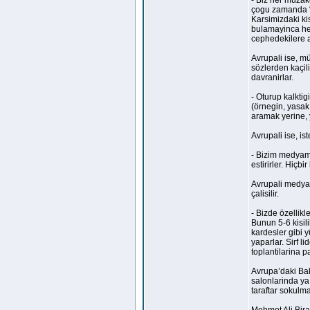
- Biz her müzak
çogu zamanda “m
Karsimizdaki ki
bulamayinca hem
cephedekilere a
Avrupali ise, mü
sözlerden kaçilir
davranirlar.
- Oturup kalkti
(örnegin, yasak
aramak yerine, y
Avrupali ise, ist
- Bizim medyami
estirirler. Hiçbi
Avrupali medya,
çalisilir.
- Bizde özellikl
Bunun 5-6 kisil
kardesler gibi 
yaparlar. Sirf l
toplantilarina p
Avrupa’daki Bak
salonlarinda ya
taraftar sokulma