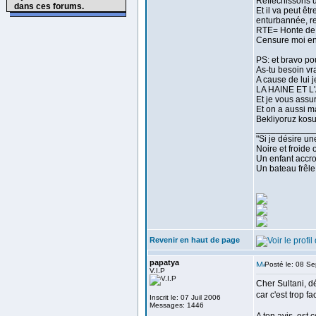
Réflechissons u
dans ces forums.
Et il va peut ê
enturbannée, re
RTE= Honte de 
Censure moi enc
PS: et bravo po
As-tu besoin vra
A cause de lui j
LA HAINE ET L
Et je vous assure
Et on a aussi m
Bekliyoruz kosu
____________
"Si je désire un
Noire et froide
Un enfant accro
Un bateau frêle
Revenir en haut de page
papatya
Posté le: 08 S
V.I.P
Cher Sultani, dé
car c'est trop fa
Inscrit le: 07 Juil 2006
Messages: 1446