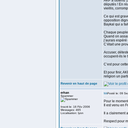
AKP a obtenu 1/
députés ! En réa
vieillis, corrom
Ce qui est grav
opposition dign
Baykal qui a fa
Chaque peuple a 
Quand on assass
j’aurais espéré
C’était une prov
Accuser, déteste
occupent-ils le 
C’est pour cette
Et pour finir, A
religion un part
Revenir en haut de page
erhan
Posté le: 09 S
Spammer
Pour le moment j
Il est venu en Fr
Inscrit le: 16 Fév 2006
Messages: 465
Il a clairement 
Localisation: lyon
Respect pour ma