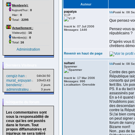
Auteur
Membre(s):
Aujourd'hui :
0
papatya
Posté le: 08 S
Hier :
0
V.I.P
Total :
2295
Que pensez-vou
Inscrit le: 07 Juil 2006
Actuellement :
Pensez-vous que
Messages: 1446
Visiteur(s) :
16
républicains ?
Membre(s) :
0
D''après vous Er
Total :
16
chrétiens démo
Administration
Revenir en haut de page
sultani
Posté le: 08 S
Derniers Visiteurs
Spammer
Contre des gens
cengiz-han
04h34:50
République laïq
:
Inscrit le: 17 Mar 2006
murat_erpuyan
consorts qui pr
10h43:43
:
Messages: 996
ferit Bis. Un poin
bendeniz
Localisation: Grenoble
2 jours
:
PS. Il a du tact
administrateu.
3 jours
:
assassinés par 
En a-t-il quand 
N'oublions pas: 
Nétiquette du forum
des descendants
contre la Républ
Les commentaires sont
Si j'ai bien com
sous la responsabilité de
on peut signer u
ceux qui les ont postés
forum de nanc
dans le forum. Tout
Bizarre non!!
propos diffamatoires et
Non...pas de tac
injurieux ne sera toléré