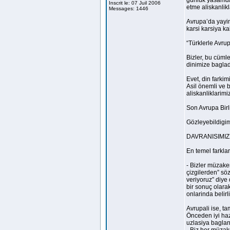
günlük yasamda 
Inscrit le: 07 Juil 2006
etme aliskanlikl
Messages: 1446
Avrupa’da yayin
karsi karsiya ka
“Türklerle Avrup
Bizler, bu cüml
dinimize baglad
Evet, din farkim
Asil önemli ve 
aliskanliklarimi
Son Avrupa Birli
Gözleyebildigim
DAVRANISIMIZ
En temel farkla
- Bizler müzake
çizgilerden” sö
veriyoruz” diye
bir sonuç olara
onlarinda belirl
Avrupali ise, ta
Önceden iyi haz
uzlasiya bagland