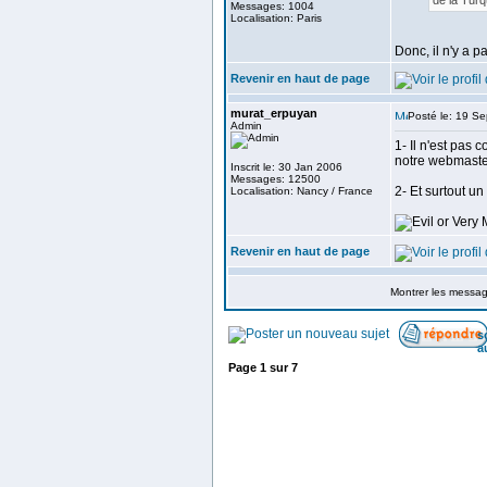
de la Turqu
Messages: 1004
Localisation: Paris
Donc, il n'y a 
Revenir en haut de page
murat_erpuyan
Posté le: 19 S
Admin
1- Il n'est pas 
notre webmaste
Inscrit le: 30 Jan 2006
Messages: 12500
2- Et surtout un
Localisation: Nancy / France
Revenir en haut de page
Montrer les messa
s
a
Page
1
sur
7