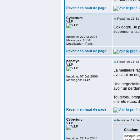
Mehmet Ali Biran
Revenir en haut de page
Cyberturc
Posté le: 16 S
V.I.P
Çok dogru. Je p
supérieur à l'au
Inscrit le: 22 Avr 2006
Messages: 1004
Localisation: Paris
Revenir en haut de page
papatya
Posté le: 16 S
V.I.P
La meilleure faç
avec qui on né
Inscrit le: 07 Juil 2006
Messages: 1446
Une négociation
avoir un perdant
Toutefois, lors
intérêts vitaux d
Revenir en haut de page
Cyberturc
Posté le: 19 S
V.I.P
Citation:
lorsque le
Inscrit le: 22 Avr 2006