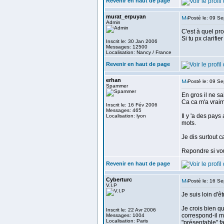
Revenir en haut de page
murat_erpuyan
Posté le: 09 S
Admin
C'est à quel pro
Si tu px clarifi
Inscrit le: 30 Jan 2006
Messages: 12500
Localisation: Nancy / France
Revenir en haut de page
erhan
Posté le: 09 S
Spammer
En gros il ne sa
Ca ca m'a vraime
Inscrit le: 16 Fév 2006
Messages: 465
Il y 'a des pay
Localisation: lyon
mots.
Je dis surtout 
Repondre si vou
Revenir en haut de page
Cyberturc
Posté le: 16 S
V.I.P
Je suis loin d'
Je crois bien q
Inscrit le: 22 Avr 2006
correspond-il m
Messages: 1004
Localisation: Paris
"présentable" f