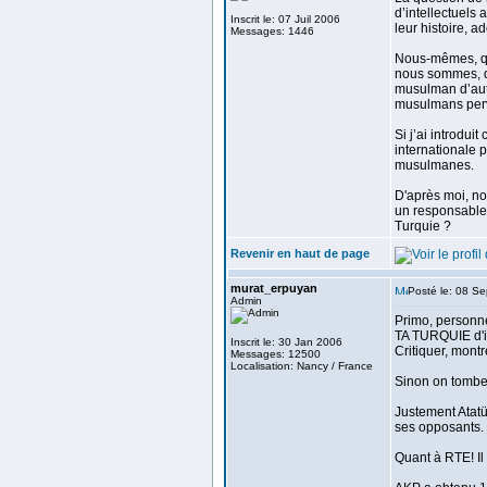
d’intellectuel
Inscrit le: 07 Juil 2006
leur histoire, 
Messages: 1446
Nous-mêmes, que
nous sommes, q
musulman d’autr
musulmans perve
Si j’ai introdui
internationale p
musulmanes.
D'après moi, no
un responsable 
Turquie ?
Revenir en haut de page
murat_erpuyan
Posté le: 08 S
Admin
Primo, personne 
TA TURQUIE d'in
Inscrit le: 30 Jan 2006
Critiquer, montr
Messages: 12500
Localisation: Nancy / France
Sinon on tombe
Justement Atatür
ses opposants.
Quant à RTE! Il 