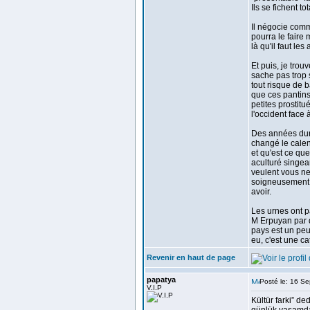
Ils se fichent t
Il négocie comm
pourra le faire 
là qu'il faut l
Et puis, je trouv
sache pas trop s
tout risque de b
que ces pantins
petites prostit
l'occident face 
Des années dura
changé le calend
et qu'est ce qu
aculturé singea
veulent vous ne
soigneusement q
avoir.
Les urnes ont pa
M Erpuyan par qu
pays est un peu
eu, c'est une ca
Revenir en haut de page
papatya
Posté le: 16 S
V.I.P
Kültür farki” de