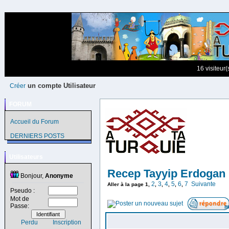
16 visiteur
un compte Utilisateur
Créer
FORUM
Accueil du Forum
DERNIERS POSTS
Utilisateurs
Recep Tayyip Erdogan
Bonjour,
Anonyme
2
3
4
5
6
7
Suivante
Aller à la page
1
,
,
,
,
,
,
Pseudo :
Mot de
Passe:
m
Perdu
Inscription