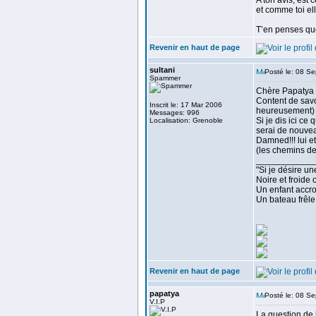
A ton avis, est 
et comme toi el
T’en penses qu
Revenir en haut de page
sultani
Posté le: 08 S
Spammer
Chère Papatya
Content de savo
Inscrit le: 17 Mar 2006
heureusement) 
Messages: 996
Si je dis ici c
Localisation: Grenoble
serai de nouvea
Damned!!! lui e
(les chemins de
____________
"Si je désire un
Noire et froide
Un enfant accro
Un bateau frêle
Revenir en haut de page
papatya
Posté le: 08 S
V.I.P
La question de 