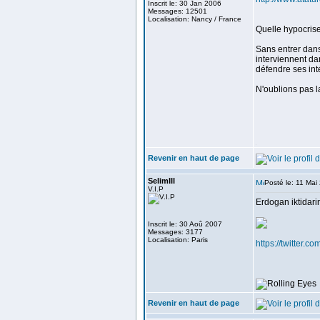
Inscrit le: 30 Jan 2006
Messages: 12501
Localisation: Nancy / France
Quelle hypocrise
Sans entrer dans
interviennent da
défendre ses inté
N'oublions pas l
<
Revenir en haut de page
SelimIII
Posté le: 11 Mai
V.I.P
Erdogan iktidari
Inscrit le: 30 Aoû 2007
Messages: 3177
Localisation: Paris
https://twitter
Revenir en haut de page