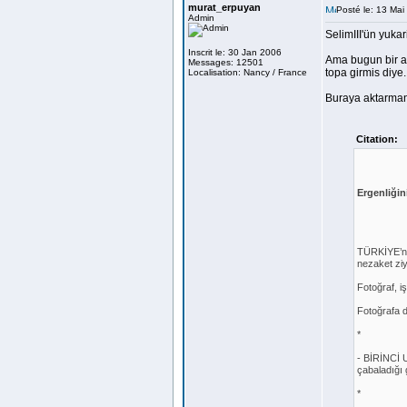
murat_erpuyan
Posté le: 13 Ma
Admin
SelimIII'ün yuka
Inscrit le: 30 Jan 2006
Ama bugun bir a
Messages: 12501
topa girmis diye.
Localisation: Nancy / France
Buraya aktarman
Citation:
Ergenliği
TÜRKİYE’ni
nezaket ziy
Fotoğraf, iş
Fotoğrafa d
*
- BİRİNCİ 
çabaladığı 
*