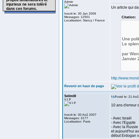
propos diffamatoires et
Admin
injurieux ne sera toléré
Un article qui da
dans ces forums.
Inscrit le: 30 Jan 2006
Messages: 12501
Citation:
Localisation: Nancy / France
Une poli
Le splen
par Wend
Janvier 
http://www.mon
Revenir en haut de page
SelimIII
Posté le: 21 Ao
V.I.P
10 ans d'erreur 
Inscrit le: 30 Aoû 2007
- Avec Israël
Messages: 3177
Localisation: Paris
- Avec l'Egypte
- Avec la Russie
et aujourd'hui a
début Erdogan vo