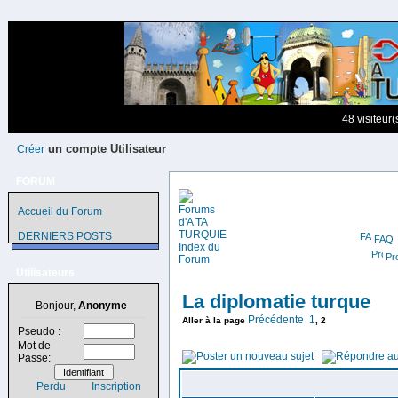
48 visiteur
un compte Utilisateur
Créer
FORUM
Accueil du Forum
DERNIERS POSTS
FAQ
Pro
Utilisateurs
La diplomatie turque
Bonjour,
Anonyme
Précédente
1
Aller à la page
,
2
Pseudo :
Mot de
Passe:
Perdu
Inscription