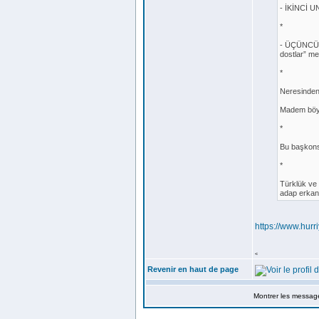
- İKİNCİ U
*
- ÜÇÜNCÜ U
dostlar” mes
*
Neresinden
Madem böyl
*
Bu başkons
*
Türklük ve 
adap erkan
https://www.hur
<
Revenir en haut de page
Montrer les messag