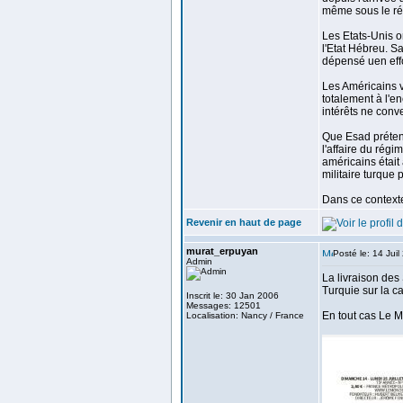
même sous le ré
Les Etats-Unis on
l'Etat Hébreu. Sa
dépensé uen eff
Les Américains v
totalement à l'e
intérêts ne conv
Que Esad prétend 
l'affaire du rég
américains était 
militaire turque 
Dans ce contexte 
Revenir en haut de page
murat_erpuyan
Posté le: 14 Jui
Admin
La livraison des
Turquie sur la c
Inscrit le: 30 Jan 2006
Messages: 12501
En tout cas Le M
Localisation: Nancy / France