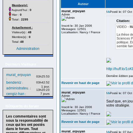
Auteur
Membre(s):
Aujourd'hui :
0
murat_erpuyan
Posté le: 07 Oct
Admin
Hier :
0
Total :
2295
Citation:
Inscrit le: 30 Jan 2006
VIDEO -
Ma
Actuellement :
Messages: 12501
Visiteur(s) :
48
Localisation: Nancy / France
La thèse de
Membre(s) :
0
Sciences P
Total :
48
politique. E
semble fair
Administration
Derniers Visiteurs
http://huff.to/1o
murat_erpuyan
Dernière édition pa
03h25:53
:
bendeniz
03h42:52
:
Revenir en haut de page
1 jour,
administrateu.
:
13h20:23
murat_erpuyan
Posté le: 07 Oct
cengiz-han
7 jours
:
Admin
Sauf que, en jou
votre stratégie.
Nétiquette du forum
Inscrit le: 30 Jan 2006
Messages: 12501
Localisation: Nancy / France
Les commentaires sont
sous la responsabilité de
Revenir en haut de page
ceux qui les ont postés
dans le forum. Tout
murat_erpuyan
Posté le: 07 Avr