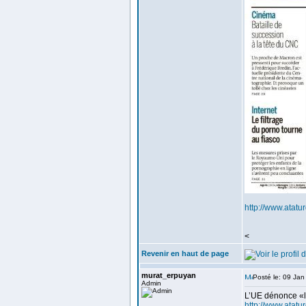
http://www.atatur
<
Revenir en haut de page
murat_erpuyan
Posté le: 09 Ja
Admin
L’UE dénonce «l
http://www.atatu