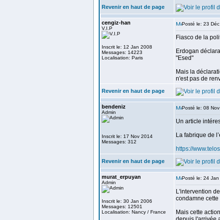
Revenir en haut de page
cengiz-han
Posté le: 23 Dé
V.I.P
Fiasco de la pol
Inscrit le: 12 Jan 2008
Erdogan déclarait
Messages: 14223
"Esed"
Localisation: Paris
Mais la déclarat
n'est pas de ren
Revenir en haut de page
bendeniz
Posté le: 08 No
Admin
Un article intér
La fabrique de l
Inscrit le: 17 Nov 2014
Messages: 312
https://www.telo
Revenir en haut de page
murat_erpuyan
Posté le: 24 Ja
Admin
L'intervention de
condamne cette i
Inscrit le: 30 Jan 2006
Messages: 12501
Mais cette action
Localisation: Nancy / France
depuis l'arrivée 