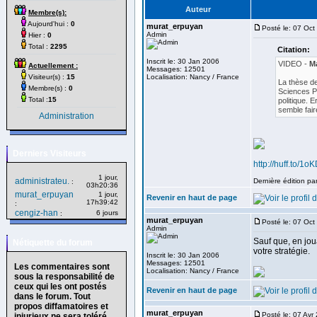
Auteur
Membre(s):
Aujourd'hui :
0
murat_erpuyan
Posté le: 07 Oct
Admin
Hier :
0
Total :
2295
Citation:
Inscrit le: 30 Jan 2006
VIDEO -
Ma
Actuellement :
Messages: 12501
Visiteur(s) :
15
Localisation: Nancy / France
La thèse de
Membre(s) :
0
Sciences P
Total :
15
politique. E
semble fair
Administration
Derniers Visiteurs
http://huff.to/1o
1 jour,
administrateu.
Dernière édition pa
:
03h20:36
murat_erpuyan
1 jour,
Revenir en haut de page
17h39:42
:
cengiz-han
6 jours
:
murat_erpuyan
Posté le: 07 Oct
Admin
Sauf que, en jou
Nétiquette du forum
votre stratégie.
Inscrit le: 30 Jan 2006
Messages: 12501
Les commentaires sont
Localisation: Nancy / France
sous la responsabilité de
ceux qui les ont postés
Revenir en haut de page
dans le forum. Tout
propos diffamatoires et
murat_erpuyan
Posté le: 07 Avr
injurieux ne sera toléré