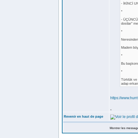
- İKİNCİ U
*
- ÜÇÜNCÜ U
dostlar” mes
*
Neresinden
Madem böyl
*
Bu başkons
*
Türklük ve 
adap erkan
https://www.hur
<
Revenir en haut de page
Montrer les messag