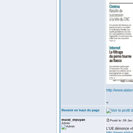
http://www.atatur
<
Revenir en haut de page
murat_erpuyan
Posté le: 09 Ja
Admin
L’UE dénonce «l
http://www.atatu