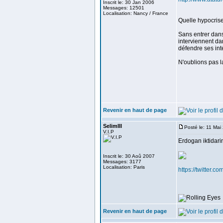
Inscrit le: 30 Jan 2006
Messages: 12501
Localisation: Nancy / France
Quelle hypocrise
Sans entrer dans
interviennent da
défendre ses inté
N'oublions pas l
<
Revenir en haut de page
SelimIII
Posté le: 11 Mai
V.I.P
Erdogan iktidari
Inscrit le: 30 Aoû 2007
Messages: 3177
Localisation: Paris
https://twitter
Revenir en haut de page