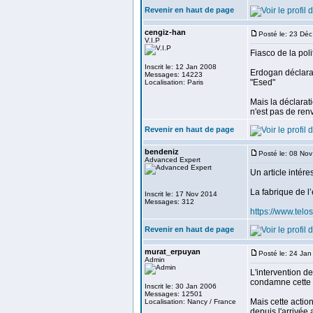
Revenir en haut de page
cengiz-han
Posté le: 23 Dé
V.I.P
Fiasco de la pol
Inscrit le: 12 Jan 2008
Erdogan déclarait
Messages: 14223
"Esed"
Localisation: Paris
Mais la déclarat
n'est pas de ren
Revenir en haut de page
bendeniz
Posté le: 08 No
Advanced Expert
Un article intér
La fabrique de l
Inscrit le: 17 Nov 2014
Messages: 312
https://www.telo
Revenir en haut de page
murat_erpuyan
Posté le: 24 Ja
Admin
L'intervention de
condamne cette i
Inscrit le: 30 Jan 2006
Messages: 12501
Mais cette action
Localisation: Nancy / France
depuis l'arrivée 