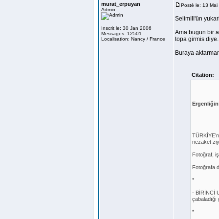
murat_erpuyan
Posté le: 13 Ma
Admin
SelimIII'ün yuka
Inscrit le: 30 Jan 2006
Ama bugun bir a
Messages: 12501
topa girmis diye.
Localisation: Nancy / France
Buraya aktarman
Citation:
Ergenliği
TÜRKİYE’ni
nezaket ziy
Fotoğraf, iş
Fotoğrafa d
*
- BİRİNCİ 
çabaladığı 
*