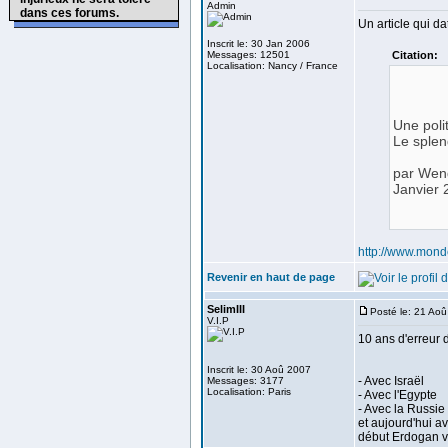
Admin
dans ces forums.
Un article qui da
Inscrit le: 30 Jan 2006
Messages: 12501
Citation:
Localisation: Nancy / France
Une poli
Le splen
par Wend
Janvier 
http://www.mon
Revenir en haut de page
SelimIII
Posté le: 21 Ao
V.I.P
10 ans d'erreur 
Inscrit le: 30 Aoû 2007
- Avec Israël
Messages: 3177
Localisation: Paris
- Avec l'Egypte
- Avec la Russie
et aujourd'hui a
début Erdogan vo