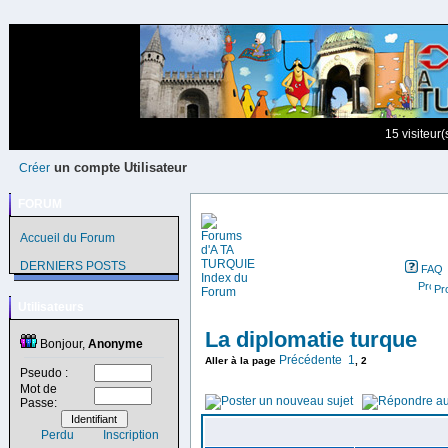
15 visiteur
un compte Utilisateur
Créer
FORUM
Accueil du Forum
DERNIERS POSTS
FAQ
Pro
Utilisateurs
La diplomatie turque
Bonjour,
Anonyme
Précédente
1
Aller à la page
,
2
Pseudo :
Mot de
Passe:
Perdu
Inscription