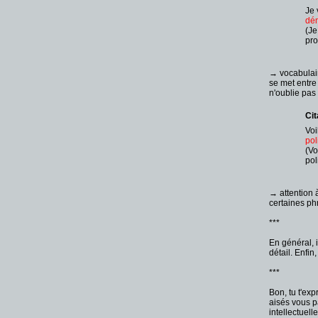
Je 
dé
(Je
pro
→ vocabulaire
se met entre
n'oublie pas
Cit
Voi
pol
(Vo
pol
→ attention à
certaines phr
***
En général, i
détail. Enfin
***
Bon, tu t'ex
aisés vous p
intellectuell