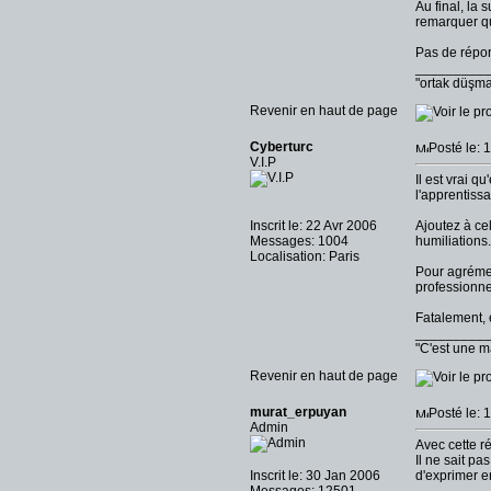
Au final, la 
remarquer qu
Pas de répons
_________
"ortak düşm
Revenir en haut de page
Cyberturc
Posté le: 
V.I.P
Il est vrai 
l'apprentiss
Inscrit le: 22 Avr 2006
Ajoutez à ce
Messages: 1004
humiliations.
Localisation: Paris
Pour agrémen
professionnel
Fatalement, 
_________
"C'est une m
Revenir en haut de page
murat_erpuyan
Posté le: 
Admin
Avec cette r
Il ne sait pa
Inscrit le: 30 Jan 2006
d'exprimer e