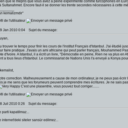
ien que le mépris que vous avez à peine expérimenté comme turcophones en Europe
 Sultanahmet. Encore faut-il se donner les trente secondes nécessaires à cette méd
________
an kemalizmdir"
19 Jan 2010 0:04
Sujet du message:
puyan,
u trouver le temps pour finir les cours de l'institut Français d'Istanbul. J'ai étudié jusq
r faire pratique. J'avais un ami africaine qui peut parler français, Mouhammed Pas
e d'Ivoire. A Istanbul, il a écrit un livre, "Démocratie en peine, Rien ne va plus e
ent a tous lieus d'Istanbul. Le commissariat de Nations Unis l'a envoyé a Konya po
ikemalist,
otre correction. Malheureusement a cause de mon ordinateur, je ne peux pas écrir l
is je me sens que les forumeurs peuvent comprendre mes écritures. Je ne sais pas 
C'est une plasentrie, vous pouvez tout corriger........
08 Juil 2010 0:26
Sujet du message:
 parti kapatilmaz...
internet'deki siteler sansür edilmez...