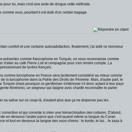
x pour lui, mais c'est une sorte de drogue cette méthode.
comme vous, pourtant il est doté d'un certain bagage.
tain confort et une certaine autosatisfaction, finalement, j'ai aidé ce monsieur
vous vous présentez comme francophone en Turquie, on vous reconnaisse comme
ser d'aller au café
Pierre Loti
et compagnie pour s'en rendre compte. La
pressionnant de lycées français.
entera comme turcophone en France sera tacitement considéré au mieux comme
de la turcophonie dans la Patrie des Droits de l'Homme. Mais, d'autre part, le
la Turquie
(mais pourquoi ce gentleman s'intéresse-t-il donc autant à leur pays
gente féminine), un seigneur qui daigne avec charité reconnaître le parler
aler sa salive sur ce coup-là, d'autant plus que ça ne dispense pas les
 conviction et qui consiste à créer une hiérarchisation des cultures. D'abord,
urc, juste en-dessous l'arabe parce que c'est quand même la langue du Coran
ce et tout en-dessous la langue des sous-chiens : le kurde, le laz... le zaza à