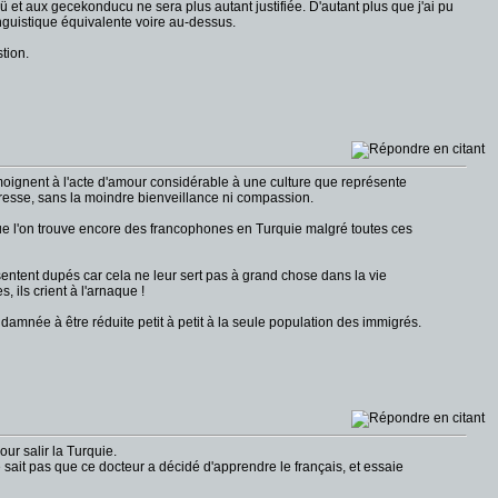
lü et aux gecekonducu ne sera plus autant justifiée. D'autant plus que j'ai pu
nguistique équivalente voire au-dessus.
tion.
émoignent à l'acte d'amour considérable à une culture que représente
resse, sans la moindre bienveillance ni compassion.
ue l'on trouve encore des francophones en Turquie malgré toutes ces
entent dupés car cela ne leur sert pas à grand chose dans la vie
 ils crient à l'arnaque !
damnée à être réduite petit à petit à la seule population des immigrés.
ur salir la Turquie.
 ne sait pas que ce docteur a décidé d'apprendre le français, et essaie