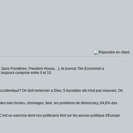
 Sans Frontières
,
Freedom House
,...), le journal
The Economist
a
toujours comprise entre 0 et 10.
 occidentaux? On doit remercier a Dieu, 5 bucuktan altı n'est pas mauvais. On
 toutes mal choses, chomages, faim, les problems de démocracy, 84,6% des
st un exercice dont nos politiciens font sur les arenas politique d'Europe.