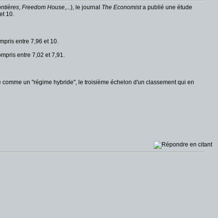
ntières
,
Freedom House
,...), le journal
The Economist
a publié
une étude
et 10.
pris entre 7,96 et 10.
pris entre 7,02 et 7,91.
ée comme un "régime hybride", le troisième échelon d'un classement qui en