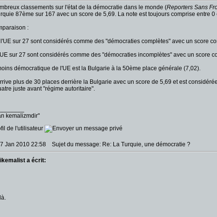
mbreux classements sur l'état de la démocratie dans le monde (
Reporters Sans Fro
urquie 87ème sur 167 avec un score de 5,69. La note est toujours comprise entre 0 
omparaison :
 l'UE sur 27 sont considérés comme des "démocraties complètes" avec un score com
l'UE sur 27 sont considérés comme des "démocraties incomplètes" avec un score com
 moins démocratique de l'UE est la Bulgarie à la 50ème place générale (7,02).
rrive plus de 30 places derrière la Bulgarie avec un score de 5,69 et est considér
tre juste avant "régime autoritaire".
________
an kemalizmdir"
17 Jan 2010 22:58
Sujet du message: Re: La Turquie, une démocratie ?
ikemalist a écrit:
là.