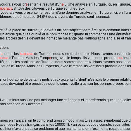
voudrais vous pr
e
senter le résultat d'un
e
ultime analyse en Turquie. Ici, en Turquie
mocracy
, 84,6% des citoyens de Turquie sont heureux.
 voudrais vous présenter le résultat d'une dernière analyse, en Turquie. Ici, en Tur
blèmes de démocratie, 84,6% des citoyens de Turquie sont heureux).
 : à la place de "ultime", tu devrais utiliser l'adjectif "dernière" plus commun dans c
 un article que tu as oublié et le nom "choses" ; quand tu commences une énumération,
 les articles définis devant les noms ; ne mélange pas l'orthographe anglaise et fra
ation:
l
a
, nous, les
habitans
de Turquie, nous sommes heureux. Nous n'avons pas besoin 
itique
d'Europe. Mais les Europ
e
ens, avec le temps, ,ils vont nous prendre
sur
leur l
ilà, nous, les habitants de Turquie, nous sommes heureux. Nous n'avons pas besoin 
itiques d'Europe. Mais les Européens, avec le temps, ils vont nous prendre dans leur li
 l'orthographe de certains mots et aux accents ! ; "dont" n'est pas le pronom relatif 
ases devraient être précisées pour le sens ; veille à utiliser les bonnes prépositions
l vaut mieux aussi ne pas mélanger turc et français et je préférerais que tu ne coll
, fais attention aux accents !
primes en français, on te comprend grosso modo, mais tu es assez symptomatique de
ayent des lycées français dans les 10000 TL / an et au bout du compte, vous faites
es d'hier n'avaient pas ce problème et que maintenant, on n'est moins regardant sur 