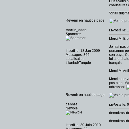
Dites-vous b
chaussures à
_________
"ortak düşm
Revenir en haut de page
martin_eden
Posté le: 
Spammer
Merci M. Er
Je n'ai pas p
Inscrit le: 18 Jan 2009
personne pou
Messages: 366
son pays, Cot
Localisation:
lui cherchai
Istanbul/Turquie
français.
Merci M. Ant
Merci pour v
pas bien. Ma
adressant.
Revenir en haut de page
cennet
Posté le: 
Newbie
demokrasi'de
demokrasi'de 
Inscrit le: 30 Juin 2010