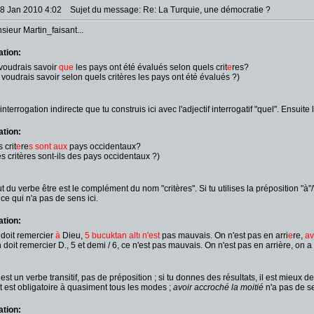
18 Jan 2010 4:02
Sujet du message: Re: La Turquie, une démocratie ?
sieur Martin_faisant...
ation:
voudrais savoir
que
les pays ont été évalués selon quels crit
e
res?
 voudrais savoir selon quels critères les pays ont été évalués ?)
nterrogation indirecte que tu construis ici avec l'adjectif interrogatif "quel". Ensu
ation:
 crit
e
re
s
sont aux
pays occidentaux?
s critères sont-ils des pays occidentaux ?)
ribut du verbe être est le complément du nom "critères". Si tu utilises la prépositi
 ce qui n'a pas de sens ici.
ation:
doit remercier
à
Dieu,
5 bucuktan altı n'est
pas mauvais. On n'est pas en arri
e
re,
av
 doit remercier D., 5 et demi / 6, ce n'est pas mauvais. On n'est pas en arrière, on 
st un verbe transitif, pas de préposition ; si tu donnes des résultats, il est mieux 
 est obligatoire à quasiment tous les modes ;
avoir accroché la moitié
n'a pas de se
ation: