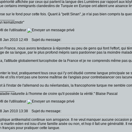
supériorité affichée par ceux qui parlent la langue des Lumières par rapport aux köy
e certains immigrants clandestins de Turquie en Europe ont atteint une aisance li
e sur le fond pour cette fois. Quant à "petit Sinan", je n'ai pas bien compris ta ques
________
an kemalizmdir"
18 Jan 2010 12:49
Sujet du message:
qu'en France, nous avons tendance à répondre au peu de gens qui font l'effort, qui t
age de sa langue, par le plus profond mépris sans pardonner pas la moindre malad
la, l'attitude globalement turcophobe de la France et je ne comprends même pas q
ter le tout, pratiquement tous ceux qui l'y ont étudié comme langue principale se s
le et s'ils n'ont pas une bonne maîtrise de l'anglais pour contrebalancer ces lacunes,
et à l'instar de l'allemand ou du néerlandais, la francophonie turque me semble con
________
aladie naturelle à l'homme de croire qu'il possède la vérité." Blaise Pascal
18 Jan 2010 13:38
Sujet du message:
éplique antikemalist continue son arrogance. Il ne veut manquer aucune occasion po
s si martin-eden est issu d'une famille aisée ou non, et hop il fait une généralité. Il
n français pour pratiquer cette langue.