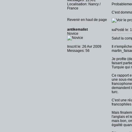
Messages: 12501
Localisation: Nancy /
Probablement
France
C'est dommag
Revenir en haut de page
antikemalist
Posté le: 
Novice
Salut la com
Inscrit le: 26 Avr 2009
Il n'empêche 
Messages: 56
martin_faisan
Je profite (
faisant parti
Turquie qui 
Ce rapport e
une sous-mer
francophone q
demandent le
turc.
C'est une réa
francophiles 
Mais finalem
l'anglais et 
mais bon, on 
égalité quan