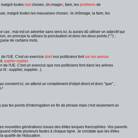
, malgré toutes
mal
choses
,
ch
o
mage
s
, faim, les
problems
de
quie, malgré toutes les mauvaises choses : le chômage, la faim, les
e cas ; mal est un adverbe sans sens ici, tu aurais dû utiliser un adjectif qui
 en principe tu utilises la ponctuation et donc les deux points (":") ;
nçaise de certains mots.
de l'UE. C'est un exercice
dont
nos politiciens font
sur les
arenas
it,
suplier-suplier
.
de l'UE. C'est un exercice que nos politiciens font dans les arènes
t : supplier, supplier...).
qui convient ici, on attend un complément d'objet direct et donc "que" ;
 !
es pas tes points d'interrogation en fin de phrase mais c'est seulement un
s nouvelles générations issues des élites turques francophiles. Vos parents
 quand même plusieurs fautes à chaque ligne. Je constate que les élites
la qualité de l'éducation.