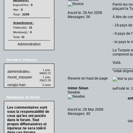
Membre(s):
Parmi les no
Aujourd'hui :
0
plaçant la T
Hier :
0
Inscrit le: 26 Avr 2009
Total :
2295
Messages: 56
À titre de c
Actuellement :
- 18 pays de
Visiteur(s) :
11
Membre(s) :
0
- 9 pays de 
Total :
11
- le pays le
Administration
La Turquie a
comprend qua
Derniers Visiteurs
Voilà.
_________
1 jour,
"ortak düşm
administrateu.
:
06h02:33
murat_erpuyan
1 jour,
Revenir en haut de page
20h21:39
:
cengiz-han
6 jours
:
minor-Sinan
Posté le: 
Newbie
Nétiquette du forum
ant
Les commentaires sont
Inscrit le: 29 Mar 2009
sous la responsabilité de
Messages: 40
ceux qui les ont postés
dans le forum. Tout
Voi
propos diffamatoires et
injurieux ne sera toléré
dans ces forums.