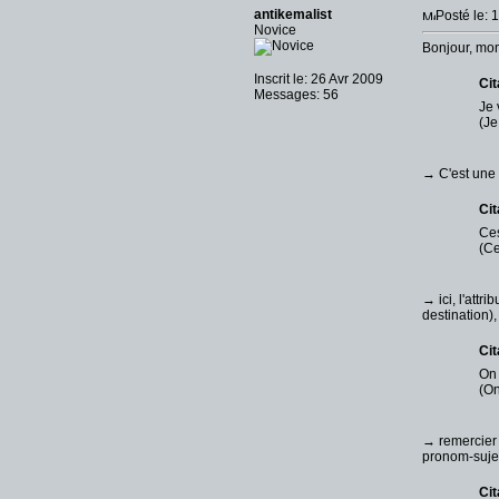
antikemalist
Posté le: 
Novice
Bonjour, mon
Inscrit le: 26 Avr 2009
Cit
Messages: 56
Je 
(Je
→ C'est une i
Cit
Ces
(Ce
→ ici, l'att
destination),
Cit
On 
(On
→ remercier e
pronom-sujet
Cit