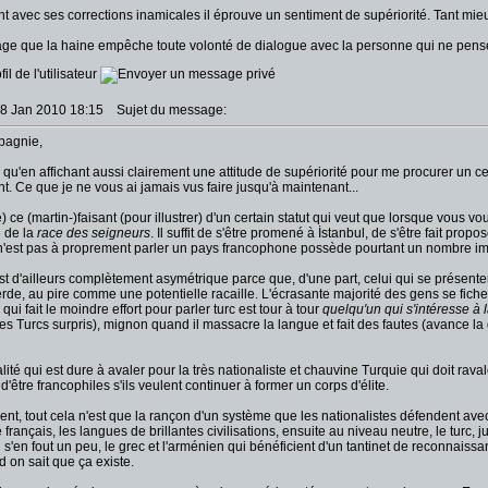
 avec ses corrections inamicales il éprouve un sentiment de supériorité. Tant mieu
e que la haine empêche toute volonté de dialogue avec la personne qui ne pense 
18 Jan 2010 18:15
Sujet du message:
pagnie,
qu'en affichant aussi clairement une attitude de supériorité pour me procurer un cer
t. Ce que je ne vous ai jamais vus faire jusqu'à maintenant...
de) ce (martin-)faisant (pour illustrer) d'un certain statut qui veut que lorsque 
e de la
race des seigneurs
. Il suffit de s'être promené à İstanbul, de s'être fait propo
n'est pas à proprement parler un pays francophone possède pourtant un nombre im
st d'ailleurs complètement asymétrique parce que, d'une part, celui qui se prés
de, au pire comme une potentielle racaille. L'écrasante majorité des gens se fiche 
ui fait le moindre effort pour parler turc est tour à tour
quelqu'un qui s'intéresse à 
s Turcs surpris), mignon quand il massacre la langue et fait des fautes (avance la 
lité qui est dure à avaler pour la très nationaliste et chauvine Turquie qui doit rav
d'être francophiles s'ils veulent continuer à former un corps d'élite.
ent, tout cela n'est que la rançon d'un système que les nationalistes défendent avec
le français, les langues de brillantes civilisations, ensuite au niveau neutre, le t
s'en fout un peu, le grec et l'arménien qui bénéficient d'un tantinet de reconnaissan
d on sait que ça existe.