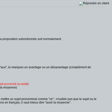
ite la proposition subordonnée suit normalement.
on "à"/"aux", tu marques un avantage ou un désavantage (complément de
ait accroché la moitié
.
a la moyenne)
de mettre un sujet pronominal comme "ce" ; n'oublie pas que le sujet ou le
ns en français, il vaut mieux dire "avoir la moyenne".