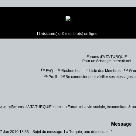
11 visiteur(s) et 0 membre(s) en ligne.
Forums d'A TA TURQUIE
Pour un échange interculturel
FAQ
Rechercher
Liste des Membres
Grou
Profil
Se connecter pour vérifier ses messages p
Forums d'A TA TURQUIE Index du Forum
»
La vie sociale, économique & po
Message
17 Jan 2010 18:33
Sujet du message: La Turquie, une démocratie ?