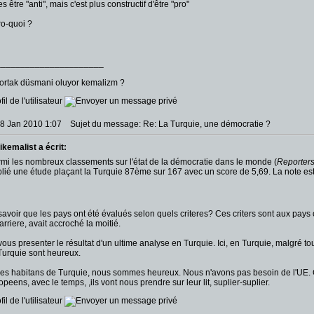
s être "anti", mais c'est plus constructif d'être "pro"
ro-quoi ?
______________________
 ortak düsmani oluyor kemalizm ?
18 Jan 2010 1:07
Sujet du message: Re: La Turquie, une démocratie ?
ikemalist a écrit:
mi les nombreux classements sur l'état de la démocratie dans le monde (
Reporters
blié
une étude
plaçant la Turquie 87ème sur 167 avec un score de 5,69. La note est 
savoir que les pays ont été évalués selon quels criteres? Ces criters sont aux pays
arriere, avait accroché la moitié.
vous presenter le résultat d'un ultime analyse en Turquie. Ici, en Turquie, malgré
Turquie sont heureux.
 les habitans de Turquie, nous sommes heureux. Nous n'avons pas besoin de l'UE. C'e
peens, avec le temps, ,ils vont nous prendre sur leur lit, suplier-suplier.