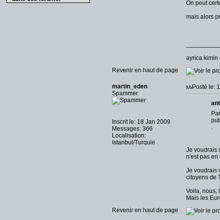
On peut certe
mais alors p
_________
ayrica kimin
Revenir en haut de page
martin_eden
Posté le: 
Spammer
ant
Par
pu
Inscrit le: 18 Jan 2009
.
Messages: 366
Localisation:
Istanbul/Turquie
Je voudrais 
n'est pas en 
Je voudrais 
citoyens de 
Voila, nous,
Mais les Euro
Revenir en haut de page