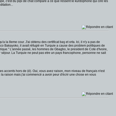
, c'est du pipi de chat comparé à ce que ressent le kurdophone qui cire les
itation...
u'a la 8eme cour. J'ai obtenu des certificat baş et orta. Ici, il n'y a pas de
co Bakayoko, il avait réfugié en Turquie a cause des problem politiques de
n Afrique." L'année passé, les hommes de Gbagbo, le president de Cote d'Ivoire,
ur séjour. La Turquie ne peut pas etre un pays francophone, personne ne sait
es accents hors de (é). Oui, vous avez raison, mon niveau de français n'est
la raison mais j'ai commencé a avoir peur d'écrir une chose en vous