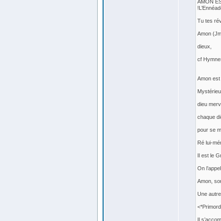
AMON ES
!L’Ennéad
Tu tes ré
Amon (Jmn
dieux,
cf Hymnes
Amon est
Mystérieu
dieu merve
chaque die
pour se ma
Ré lui-mé
Il est le 
On l’appel
Amon, sor
Une autre
<*Primord
Il s’accom