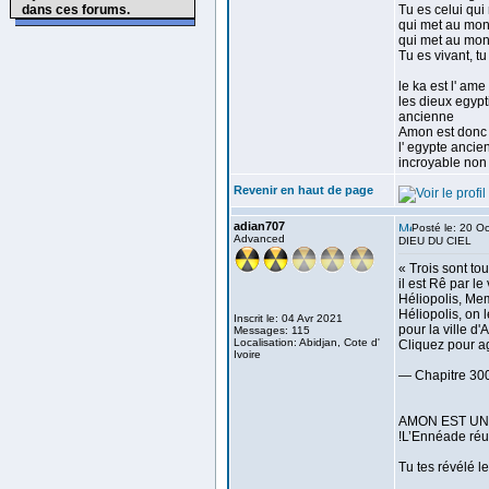
dans ces forums.
Tu es celui qui
qui met au mo
qui met au mond
Tu es vivant, t
le ka est l' am
les dieux egypt
ancienne
Amon est donc 
l' egypte ancienn
incroyable non
Revenir en haut de page
adian707
Posté le: 20 O
Advanced
DIEU DU CIEL
« Trois sont to
il est Rê par le
Héliopolis, Mem
Héliopolis, on 
Inscrit le: 04 Avr 2021
pour la ville d
Messages: 115
Localisation: Abidjan, Cote d'
Cliquez pour ag
Ivoire
— Chapitre 300
AMON EST UN
!L’Ennéade réun
Tu tes révélé 