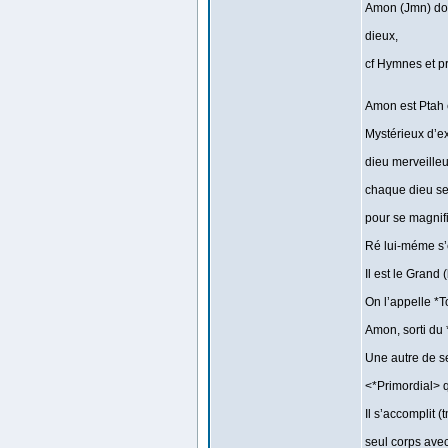
Amon (Jmn) don
dieux,
cf Hymnes et p
Amon est Ptah
Mystérieux d’ex
dieu merveilleu
chaque dieu se g
pour se magnifi
Ré lui-méme s’e
Il est le Grand 
On l’appelle *T
Amon, sorti du
Une autre de s
<*Primordial> 
Il s’accomplit (
seul corps avec