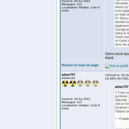
Inscrit le: 04 Avr 2021
Hérodote 
Messages: 115
disent qu'
Localisation: Abidjan, Cote d'
Ivoire
il est ega
en Inde et
Or Shiva e
divinité e
également
Izanagi et
Selon le 
Osiris est
or Osiris 
donc les 
Osiris est le t
Nanti
Revenir en haut de page
adian707
Posté le: 20 Ju
Advanced
LE DIEU DU CIEL
adian707 
« Trois s
qu'Amon ; 
Inscrit le: 04 Avr 2021
l'éternit
Messages: 115
ciel on l'
Localisation: Abidjan, Cote d'
écritures 
Ivoire
Cliquez po
— Chapitr