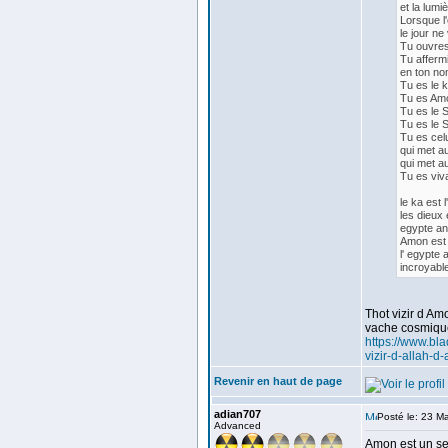
et la lumi
Lorsque l
le jour ne
Tu ouvres 
Tu affermi
en ton no
Tu es le k
Tu es Amo
Tu es le S
Tu es le S
Tu es cel
qui met 
qui met au
Tu es viva
le ka est 
les dieux
egypte an
Amon est 
l' egypte a
incroyabl
Thot vizir d Am
vache cosmique,
https://www.bla
vizir-d-allah-d
Revenir en haut de page
adian707
Posté le: 23 M
Advanced
Amon est un se