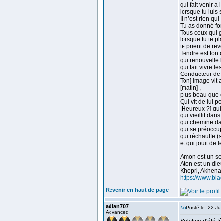
qui fait venir a
lorsque tu luis 
Il n’est rien q
Tu as donné for
Tous ceux qui g
lorsque tu te pl
te prient de rev
Tendre est ton 
qui renouvelle
qui fait vivre le
Conducteur de la
Ton] image vit 
[matin] ,
plus beau que c
Qui vit de lui p
|Heureux ?] qu
qui vieillit dan
qui chemine da
qui se préoccup
qui réchauffe (
et qui jouit de l
Amon est un seu
Aton est un die
Khepri, Akhenat
https://www.bl
Revenir en haut de page
adian707
Posté le: 22 J
Advanced