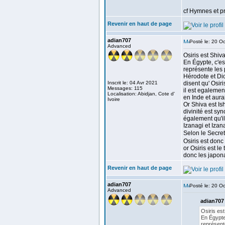
cf Hymnes et p
Revenir en haut de page
adian707
Posté le: 20 O
Advanced
Osiris est Shiv
En Égypte, c'es
représente les 
Hérodote et Di
Inscrit le: 04 Avr 2021
disent qu' Osir
Messages: 115
il est egalemen
Localisation: Abidjan, Cote d'
en Inde et aura
Ivoire
Or Shiva est Ish
divinité est sy
également qu'il
Izanagi et Izan
Selon le Secre
Osiris est donc 
or Osiris est l
donc les japon
Revenir en haut de page
adian707
Posté le: 20 O
Advanced
adian707 
Osiris est
En Égypte,
représente