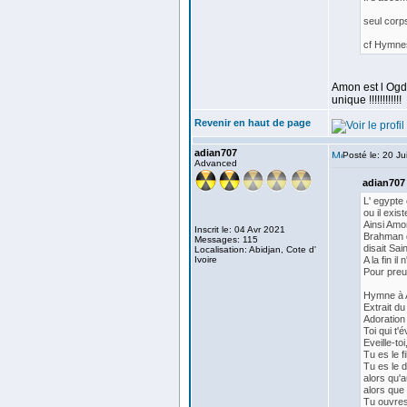
seul corps
cf Hymnes
Amon est l Ogd
unique !!!!!!!!!!!!
Revenir en haut de page
adian707
Posté le: 20 Ju
Advanced
adian707 
L' egypte 
ou il exis
Ainsi Amo
Inscrit le: 04 Avr 2021
Brahman d
Messages: 115
disait Sai
Localisation: Abidjan, Cote d'
Ivoire
A la fin il
Pour preu
Hymne à
Extrait d
Adoration
Toi qui t'é
Eveille-t
Tu es le f
Tu es le d
alors qu'a
alors que
Tu ouvres