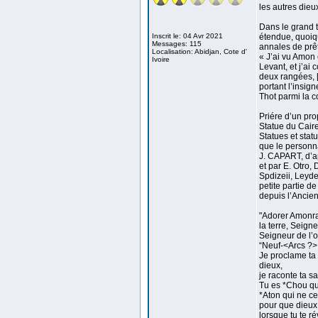
les autres die
Dans le grand t
Inscrit le: 04 Avr 2021
étendue, quoiqu
Messages: 115
annales de prêt
Localisation: Abidjan, Cote d'
« J’ai vu Amon 
Ivoire
Levant, et j’ai
deux rangées, 
portant l’insig
Thot parmi la 
Priére d’un pr
Statue du Cair
Statues et statue
que le personna
J. CAPART, d’ap
et par E. Otro,
Spdizeii, Leyde
petite partie d
depuis l’Ancie
"Adorer Amonra
la terre, Seig
Seigneur de l’o
“Neuf-<Arcs ?>,
Je proclame ta
dieux,
je raconte ta sa
Tu es *Chou qu
*Aton qui ne c
pour que dieux
lorsque tu te ré