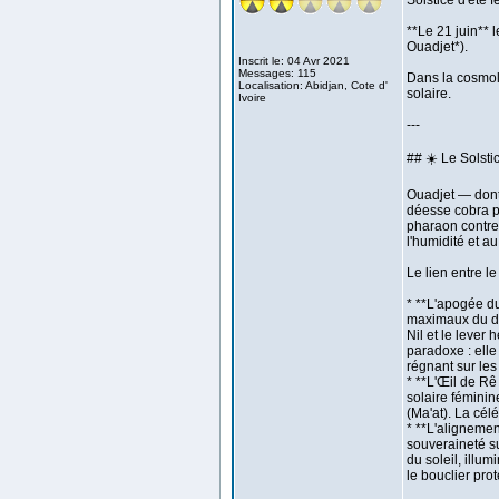
Solstice d'été f
**Le 21 juin** 
Ouadjet*).
Inscrit le: 04 Avr 2021
Messages: 115
Dans la cosmolo
Localisation: Abidjan, Cote d'
solaire.
Ivoire
---
## ☀️ Le Solsti
Ouadjet — dont 
déesse cobra pr
pharaon contre 
l'humidité et a
Le lien entre l
* **L'apogée du 
maximaux du die
Nil et le lever
paradoxe : ell
régnant sur les
* **L'Œil de Rê
solaire féminin
(Ma'at). La cél
* **L'alignemen
souveraineté su
du soleil, illu
le bouclier pro