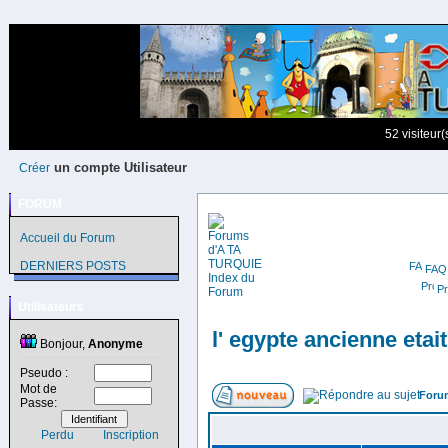
52 visiteur
un compte Utilisateur
Créer
FORUM
Accueil du Forum
DERNIERS POSTS
FAQ
Pr
Utilisateurs
l' egypte ancienne etai
Bonjour,
Anonyme
Pseudo :
Mot de
Foru
Passe:
Perdu
Inscription