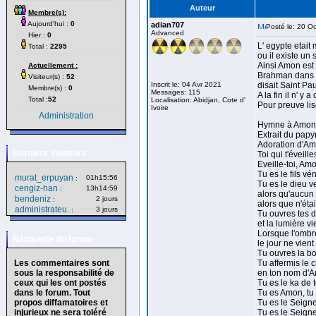
Auteur
Membre(s):
Aujourd'hui :
0
adian707
Posté le: 20 O
Advanced
Hier :
0
L' egypte etait
Total :
2295
ou il existe un 
Ainsi Amon est
Actuellement :
Brahman dans l
Visiteur(s) :
52
Inscrit le: 04 Avr 2021
disait Saint Pau
Membre(s) :
0
Messages: 115
A la fin il n' y 
Total :
52
Localisation: Abidjan, Cote d'
Pour preuve li
Ivoire
Administration
Hymne à Amon
Extrait du papy
Adoration d'A
Derniers Visiteurs
Toi qui t'éveille
Eveille-toi, A
Tu es le fils vé
murat_erpuyan
01h15:56
:
Tu es le dieu v
cengiz-han
13h14:59
:
alors qu'aucun 
bendeniz
2 jours
:
alors que n'éta
administrateu.
3 jours
:
Tu ouvres tes d
et la lumière v
Lorsque l'ombr
Nétiquette du forum
le jour ne vient
Tu ouvres la bo
Les commentaires sont
Tu affermis le c
sous la responsabilité de
en ton nom d'A
ceux qui les ont postés
Tu es le ka de 
dans le forum. Tout
Tu es Amon, tu 
propos diffamatoires et
Tu es le Seigne
injurieux ne sera toléré
Tu es le Seigne