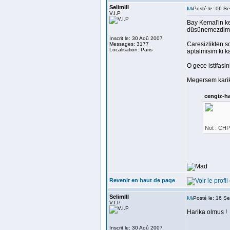
SelimIII
Posté le: 06 S
V.I.P
Bay Kemal'in ke
düsünemezdim
Inscrit le: 30 Aoû 2007
Caresizlikten 
Messages: 3177
Localisation: Paris
aptalmisim ki k
O gece istifasin
Megersem karika
cengiz-ha
Not : CHP
Revenir en haut de page
SelimIII
Posté le: 16 S
V.I.P
Harika olmus !
Inscrit le: 30 Aoû 2007