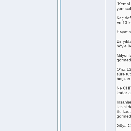
“Kemal 
yenece
Kaç def
Ve 13 ke
Hayatım
Bir yıld
böyle ü
Milyonl
görmed
O'na 13
süre tu
başkan 
Ne CHP’
kadar aş
İnsanla
ikisini
Bu kada
görmed
Güya CH