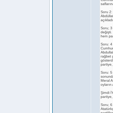
safları
Soru 2: 
Abdülla
açıkladı
Soru; 3
değişti
hem par
Soru: 4
Cumhurb
Abdulla
rağbet 
gösterd
partiye,
Soru: 5
sonunda
Meral A
oyların
Şimdi İY
partiye
Soru; 6 
Atatürk
partilil