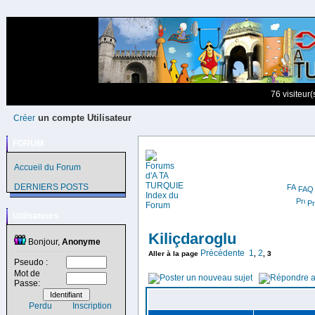
76 visiteur
un compte Utilisateur
Créer
FORUM
Accueil du Forum
DERNIERS POSTS
FAQ
Pr
Utilisateurs
Kiliçdaroglu
Bonjour,
Anonyme
Précédente
1
2
Aller à la page
,
,
3
Pseudo :
Mot de
Passe:
Perdu
Inscription