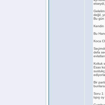
etseydi
Gelelim
değil, y
Bu gün h
Kendin 
Bu Han
Koca CH
Seçimde
defa seç
evlatla
Koltuk 
Esas ko
sustukç
ediyorl
Bir par
bunlara
Soru 1:
tıpış o
Cumhurb