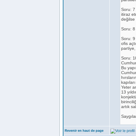
Soru: 7
itiraz 
değilse
Soru: 8
Soru: 9
ofis aç
partiye
Soru: 1
Cumhuri
Bu yapıl
Cumhuriy
hırslar
kapıları
Yeter ar
13 yıldı
konjektü
birincil
artık s
Saygıla
Revenir en haut de page