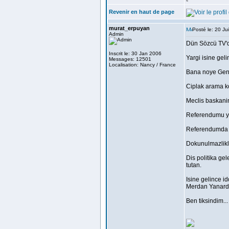
<
Revenir en haut de page
murat_erpuyan
Posté le: 20 J
Admin
Dün Sözcü TV'de
Inscrit le: 30 Jan 2006
Yargi isine gel
Messages: 12501
Localisation: Nancy / France
Bana noye Gene
Ciplak arama k
Meclis baskanini
Referendumu yen
Referendumda mu
Dokunulmazlikl
Dis politika ge
tutan.
Isine gelince 
Merdan Yanardag
Ben tiksindim...