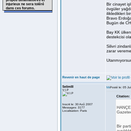
propos diffamatoires et
Bir cinayet i
injurieux ne sera toléré
dans ces forums.
övgüler yağd
ilikledikleri 
Bravo Erdoğa
Bugün de CHP’
Bay KK ülken
destekcisi o
Silivri zinda
zarar vereme
Utanmıyorsun
Revenir en haut de page
SelimIII
Posté le: 05 Ju
V.I.P
Citation:
Inscrit le: 30 Aoû 2007
HANÇE
Messages: 3177
Localisation: Paris
Gazeteci
Bir par
ayrıldık