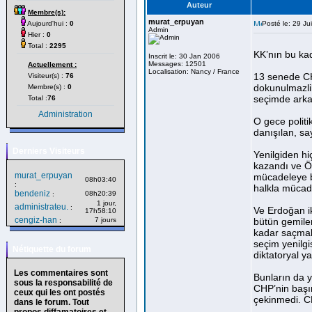
Auteur
Membre(s):
murat_erpuyan
Aujourd'hui :
0
Posté le: 29 Ju
Admin
Hier :
0
Total :
2295
KK’nın bu ka
Inscrit le: 30 Jan 2006
Messages: 12501
Actuellement :
Localisation: Nancy / France
13 senede CH
Visiteur(s) :
76
dokunulmazlik
Membre(s) :
0
seçimde arka
Total :
76
Administration
O gece politi
danışılan, say
Derniers Visiteurs
Yenilgiden hi
kazandı ve Özg
murat_erpuyan
mücadeleye b
08h03:40
:
halkla mücad
bendeniz
08h20:39
:
1 jour,
administrateu.
:
Ve Erdoğan ik
17h58:10
cengiz-han
7 jours
bütün gemiler
:
kadar saçmal
seçim yenilgi
Nétiquette du forum
diktatoryal y
Les commentaires sont
Bunların da y
sous la responsabilité de
CHP’nin başı
ceux qui les ont postés
çekinmedi. CH
dans le forum. Tout