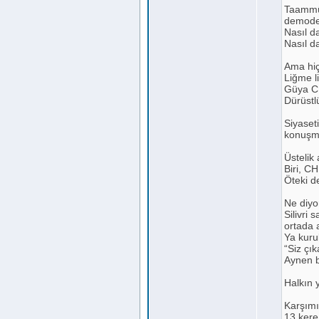
Taammüd
demode
Nasıl 
Nasıl da
Ama hiçb
Liğme l
Güya CH
Dürüstl
Siyaset
konuşma
Üstelik 
Biri, CH
Öteki d
Ne diyo
Silivri 
ortada 
Ya kuru
“Siz çı
Aynen b
Halkın 
Karşımı
13 ker