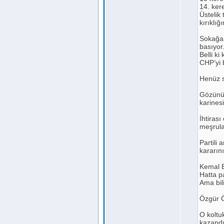
14. ker
Üstelik
kırıklığ
Sokağa 
basıyor
Belli ki
CHP’yi 
Henüz s
Gözünü 
karinesi
İhtirası
meşrulaş
Partili 
kararını
Kemal Be
Hatta pa
Ama bil
Özgür Ö
O koltuk
kazandı