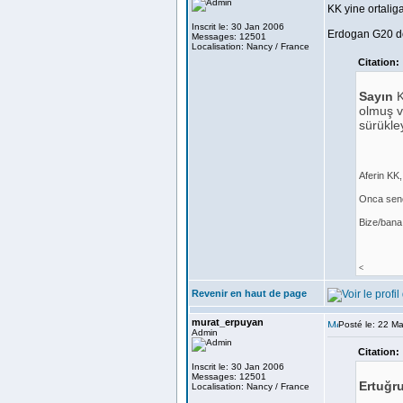
KK yine ortalig
Inscrit le: 30 Jan 2006
Erdogan G20 d
Messages: 12501
Localisation: Nancy / France
Citation:
Sayın
K
olmuş ve
sürükle
Aferin KK,
Onca sene
Bize/bana 
<
Revenir en haut de page
murat_erpuyan
Posté le: 22 M
Admin
Citation:
Inscrit le: 30 Jan 2006
Messages: 12501
Ertuğr
Localisation: Nancy / France