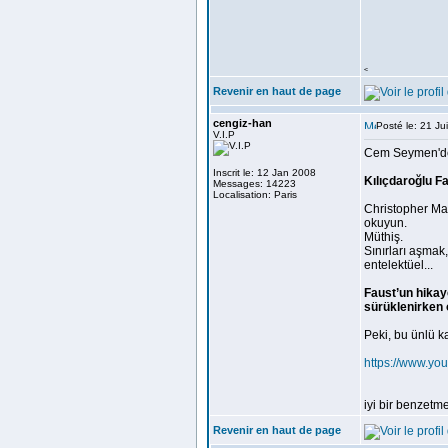
<
Revenir en haut de page
cengiz-han
Posté le: 21 J
V.I.P
Cem Seymen'd
Inscrit le: 12 Jan 2008
Kılıçdaroğlu F
Messages: 14223
Localisation: Paris
Christopher Ma
okuyun.
Müthiş.
Sınırları aşmak
entelektüel...
Faust’un hikay
sürüklenirken o
Peki, bu ünlü k
https://www.y
iyi bir benzetm
Revenir en haut de page