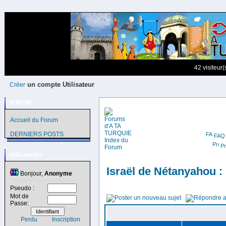
42 visiteur
un compte Utilisateur
Créer
FORUM
Accueil du Forum
DERNIERS POSTS
FAQ
Pr
Utilisateurs
Israël de Nétanyahou :
Bonjour,
Anonyme
Pseudo :
Mot de
Passe:
Perdu
Inscription