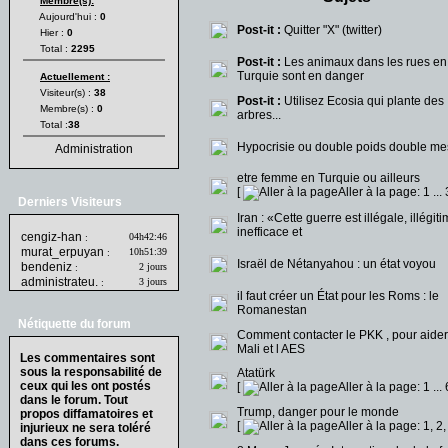
Membre(s):
Aujourd'hui :
0
Post-it :
Quitter "X" (twitter)
Hier :
0
Total :
2295
Post-it :
Les animaux dans les rues en
Turquie sont en danger
Actuellement :
Visiteur(s) :
38
Post-it :
Utilisez Ecosia qui plante des
Membre(s) :
0
arbres...
Total :
38
Hypocrisie ou double poids double me
Administration
etre femme en Turquie ou ailleurs
[
Aller à la page:
1
...
Derniers Visiteurs
Iran : «Cette guerre est illégale, illégiti
inefficace et
cengiz-han
04h42:46
:
murat_erpuyan
10h51:39
:
Israël de Nétanyahou : un état voyou
bendeniz
2 jours
:
administrateu.
3 jours
:
il faut créer un État pour les Roms : le
Romanestan
Nétiquette du forum
Comment contacter le PKK , pour aider
Mali et l AES
Les commentaires sont
sous la responsabilité de
Atatürk
ceux qui les ont postés
[
Aller à la page:
1
...
dans le forum. Tout
Trump, danger pour le monde
propos diffamatoires et
[
Aller à la page:
1
,
2
injurieux ne sera toléré
dans ces forums.