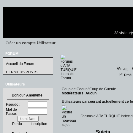
38 visiteur
un compte Utilisateur
Créer
FORUM
Accueil du Forum
FAQ
DERNIERS POSTS
Profil
Utilisateurs
Coup de Coeur / Coup de Gueule
Modérateurs: Aucun
Bonjour,
Anonyme
Utilisateurs parcourant actuellement ce f
Pseudo :
Mot de
Passe:
Forums d'A TA TURQUIE Index 
Perdu
Inscription
Sujets