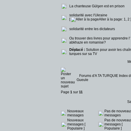
La chanteuse Gülşen est en prison
solidarité avec l'Ukraine
[
Aller à la page:
1
,
2
solidarité entre les dictateurs
Ou trouver des livres pour apprendre l'
abkhaze en romanise?
Déplacé :
Solution pour avoir les chaî
turques sur sa TV
Mo
Forums d'A TA TURQUIE Index 
Gueule
Page
1
sur
11
Sa
Nouveaux
Pas de nouveau
messages
messages
Nouveaux
Pas de nouveau
messages [
messages [
Populaire ]
Populaire ]