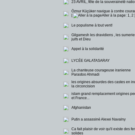
23 AVRIL, fête de la souveraineté nation
Öznur Küçüker navigue à contre courant.
[
Aller à la page:
1
,
2
Le populisme à tout vent!
Gilgamesh les dravidiens , les sumerie
juifs et Dieu
Appel à la solidarité
LYCÉE GALATASARAY
La chanteuse courageuse iranienne
Parastoo Ahmadi
les origines absurdes des castes en in
la circoncision
islam grand remplacement origines pe
et France...
Afghanistan
Putin a assassiné Alexei Navalny
Ca fait plaisir de voir qu'il existe des 
solides