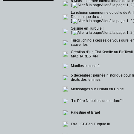
8 Mars : Journée Internationale de la
[
Aller à la page:
1
,
2
La religion sumerienne ou culte de An 
Dieu unique du ciel
[
Aller à la page:
1
,
2
Seisme en Turquie !
[
Aller à la page:
1
,
2
Turcs , chinois cessez de vous qureller
sauver les ...
Création d' un État Kemite au Bir Tawil :
MAZHARESTAN
Manifeste muselé
5 décembre : journée historique pour l
droits des femmes
Mensonges sur l' islam en Chine
"Le Père Nobel est une ordure" !
Palestine et Israël
Etre LGBT en Turquie !!!