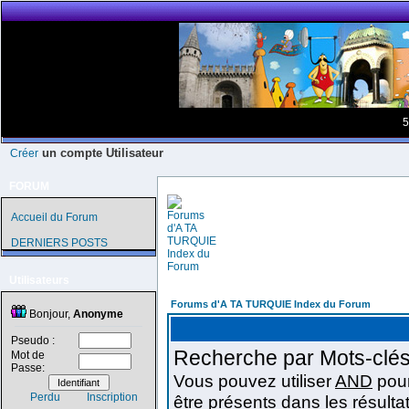
5
un compte Utilisateur
Créer
FORUM
Accueil du Forum
DERNIERS POSTS
Utilisateurs
Forums d'A TA TURQUIE Index du Forum
Bonjour,
Anonyme
Pseudo :
Recherche par Mots-clés
Mot de
Passe:
Vous pouvez utiliser
AND
pour
Perdu
Inscription
être présents dans les résulta