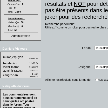
Membre(s):
résultats et
NOT
pour dét
Aujourd'hui :
0
Hier :
0
pas être présents dans le
Total :
2295
joker pour des recherches
Actuellement :
Visiteur(s) :
50
Recherche par Auteur:
Membre(s) :
0
Utilisez * comme un joker pour des recherches p
Total :
50
Administration
Forum:
Derniers Visiteurs
murat_erpuyan
09h53:34
:
bendeniz
11h28:34
:
victor-marat
Catégorie:
11h28:41
:
administrateu.
18h07:41
:
1 jour,
cengiz-han
:
10h49:43
Afficher les résultats sous forme de:
Messa
Nétiquette du forum
Les commentaires sont
sous la responsabilité de
ceux qui les ont postés
dans le forum. Tout