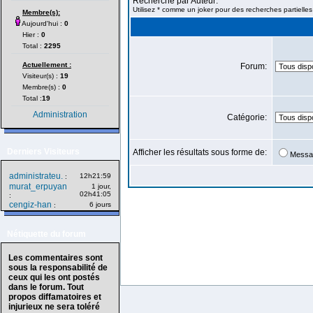
Recherche par Auteur:
Utilisez * comme un joker pour des recherches partielles
Membre(s):
Aujourd'hui :
0
Hier :
0
Total :
2295
Actuellement :
Forum:
Visiteur(s) :
19
Membre(s) :
0
Total :
19
Administration
Catégorie:
Derniers Visiteurs
Afficher les résultats sous forme de:
Messa
administrateu.
12h21:59
:
murat_erpuyan
1 jour,
02h41:05
:
cengiz-han
6 jours
:
Nétiquette du forum
Les commentaires sont
sous la responsabilité de
ceux qui les ont postés
dans le forum. Tout
propos diffamatoires et
injurieux ne sera toléré