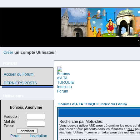
1
un compte Utilisateur
Créer
FORUM
Accueil du Forum
DERNIERS POSTS
Utilisateurs
Forums d'A TA TURQUIE Index du Forum
Bonjour,
Anonyme
Pseudo :
Mot de
Recherche par Mots-clés:
Passe:
Vous pouvez utiliser
AND
pour déterminer les mots qui d
qui peuvent être présents dans les résultats et
NOT
pour
résultats. Utilisez * comme un joker pour des recherches 
Perdu
Inscription