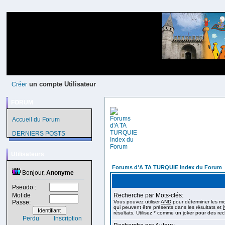
un compte Utilisateur
Créer
FORUM
Accueil du Forum
DERNIERS POSTS
Utilisateurs
Forums d'A TA TURQUIE Index du Forum
Bonjour,
Anonyme
Pseudo :
Mot de
Recherche par Mots-clés:
Passe:
Vous pouvez utiliser
AND
pour déterminer les mot
qui peuvent être présents dans les résultats et
résultats. Utilisez * comme un joker pour des rec
Perdu
Inscription