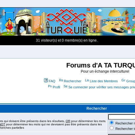
31 visiteur(s) et 0 membre(s) en ligne.
Forums d'A TA TURQ
Pour un échange interculturel
FAQ
Rechercher
Liste des Membres
Groupe
Profil
Se connecter pour vérifier ses messages pri
Rechercher
s qui doivent être présents dans les résultats,
OR
pour déterminer les mots
Rechercher n'
NOT
pour déterminer les mots qui ne devraient pas être présents dans les
herches partielles
Rechercher t