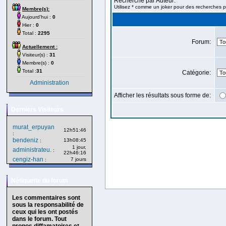
Recherche par Auteur:
Utilisez * comme un joker pour des recherches pa
Membre(s):
Aujourd'hui :
0
Hier :
0
Total :
2295
Forum:
Actuellement :
Visiteur(s) :
31
Membre(s) :
0
Total :
31
Catégorie:
Administration
Afficher les résultats sous forme de:
Derniers Visiteurs
murat_erpuyan
12h51:46
:
bendeniz
13h08:45
:
1 jour,
administrateu.
:
22h46:16
cengiz-han
7 jours
:
Nétiquette du forum
Les commentaires sont
sous la responsabilité de
ceux qui les ont postés
dans le forum. Tout