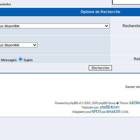
rtielles
Options de Recherche
Recherche
Ret
Messages
Sujets
Sauter ve
subSilv
Powered by
phpBB
v2 © 2001, 2005 phpBB Group � Theme:
phpBB-fr.com
Traduction par :
NPDS
arnodu59
Adaptation pour
par
v 2.0r1