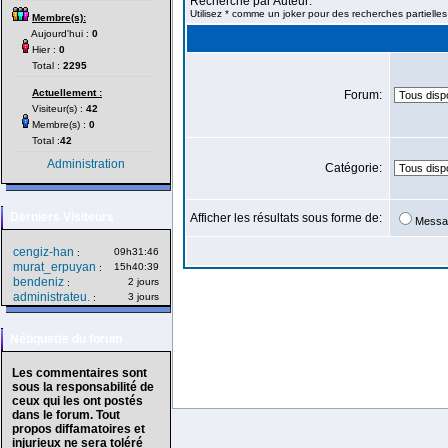
Recherche par Auteur:
Utilisez * comme un joker pour des recherches partielles
Membre(s):
Aujourd'hui :
0
Hier :
0
Total :
2295
Actuellement :
Forum:
Visiteur(s) :
42
Membre(s) :
0
Total :
42
Administration
Catégorie:
Derniers Visiteurs
Afficher les résultats sous forme de:
Messa
cengiz-han
09h31:46
:
murat_erpuyan
15h40:39
:
bendeniz
2 jours
:
administrateu.
3 jours
:
Nétiquette du forum
Les commentaires sont
sous la responsabilité de
ceux qui les ont postés
dans le forum. Tout
propos diffamatoires et
injurieux ne sera toléré