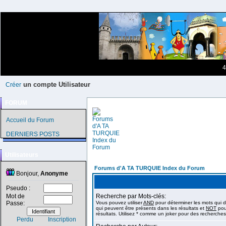
4
un compte Utilisateur
Créer
FORUM
Accueil du Forum
DERNIERS POSTS
Utilisateurs
Forums d'A TA TURQUIE Index du Forum
Bonjour,
Anonyme
Pseudo :
Mot de
Recherche par Mots-clés:
Passe:
Vous pouvez utiliser
AND
pour déterminer les mots qui d
qui peuvent être présents dans les résultats et
NOT
pour
résultats. Utilisez * comme un joker pour des recherches 
Perdu
Inscription