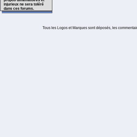
propos diffamatoires et
injurieux ne sera toléré
dans ces forums.
Tous les Logos et Marques sont déposés, les commentaire