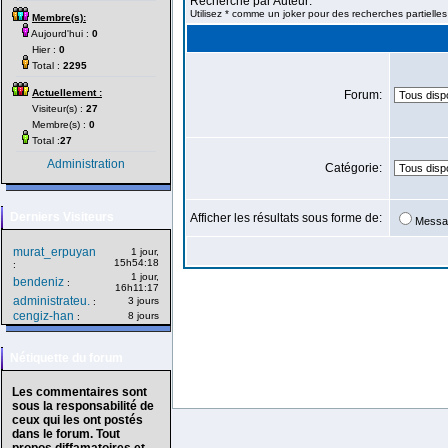
Recherche par Auteur:
Utilisez * comme un joker pour des recherches partielles
Membre(s):
Aujourd'hui :
0
Hier :
0
Total :
2295
Actuellement :
Forum:
Visiteur(s) :
27
Membre(s) :
0
Total :
27
Administration
Catégorie:
Derniers Visiteurs
Afficher les résultats sous forme de:
Messa
murat_erpuyan
1 jour,
15h54:18
:
1 jour,
bendeniz
:
16h11:17
administrateu.
3 jours
:
cengiz-han
8 jours
:
Nétiquette du forum
Les commentaires sont
sous la responsabilité de
ceux qui les ont postés
dans le forum. Tout