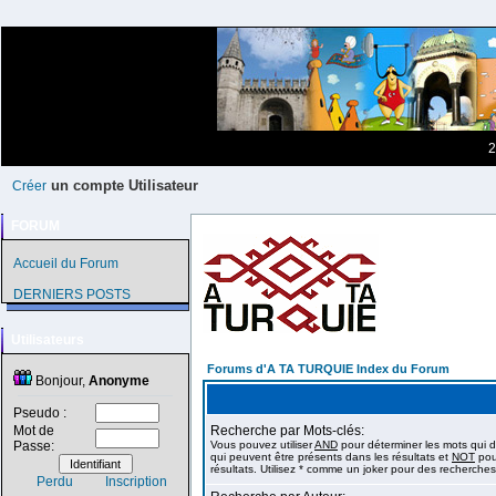
2
un compte Utilisateur
Créer
FORUM
Accueil du Forum
DERNIERS POSTS
Utilisateurs
Forums d'A TA TURQUIE Index du Forum
Bonjour,
Anonyme
Pseudo :
Mot de
Recherche par Mots-clés:
Passe:
Vous pouvez utiliser
AND
pour déterminer les mots qui d
qui peuvent être présents dans les résultats et
NOT
pour
résultats. Utilisez * comme un joker pour des recherches 
Perdu
Inscription