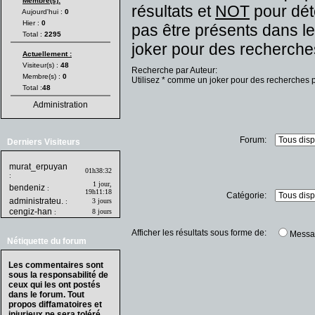
Membre(s):
résultats et
NOT
pour dét
Aujourd'hui :
0
Hier :
0
pas être présents dans le
Total :
2295
joker pour des recherches
Actuellement :
Visiteur(s) :
48
Recherche par Auteur:
Membre(s) :
0
Utilisez * comme un joker pour des recherches p
Total :
48
Administration
Forum:
Derniers Visiteurs
murat_erpuyan
01h38:32
:
1 jour,
bendeniz
:
19h11:18
Catégorie:
administrateu.
3 jours
:
cengiz-han
8 jours
:
Afficher les résultats sous forme de:
Messa
Nétiquette du forum
Les commentaires sont
sous la responsabilité de
ceux qui les ont postés
dans le forum. Tout
propos diffamatoires et
injurieux ne sera toléré