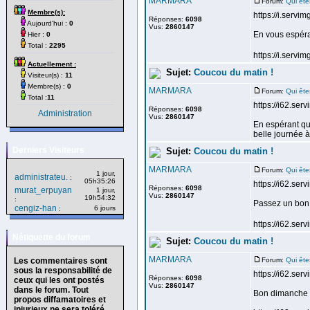
MARMARA
Forum:
Qui ête
Membre(s):
https://i.servi
Réponses:
6098
Aujourd'hui :
0
Vus:
2860147
En vous espéran
Hier :
0
Total :
2295
https://i.servim
Actuellement :
Sujet:
Coucou du matin !
Visiteur(s) :
11
Membre(s) :
0
MARMARA
Forum:
Qui ête
Total :
11
https://i62.se
Réponses:
6098
Administration
Vus:
2860147
En espérant qu
belle journée à 
Derniers Visiteurs
Sujet:
Coucou du matin !
MARMARA
Forum:
Qui ête
1 jour,
administrateu.
:
05h35:26
https://i62.se
Réponses:
6098
murat_erpuyan
1 jour,
Vus:
2860147
19h54:32
:
Passez un bon
cengiz-han
6 jours
:
https://i62.se
Nétiquette du forum
Sujet:
Coucou du matin !
MARMARA
Les commentaires sont
Forum:
Qui ête
sous la responsabilité de
https://i62.ser
Réponses:
6098
ceux qui les ont postés
Vus:
2860147
dans le forum. Tout
Bon dimanche c
propos diffamatoires et
injurieux ne sera toléré