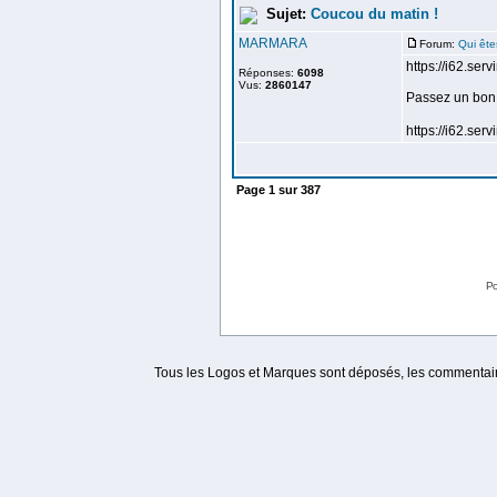
Sujet:
Coucou du matin !
MARMARA
Forum:
Qui ête
https://i62.se
Réponses:
6098
Vus:
2860147
Passez un bon 
https://i62.ser
Page
1
sur
387
Po
Tous les Logos et Marques sont déposés, les commentaire