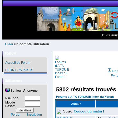
11 visiteur
un compte Utilisateur
Créer
FORUM
Accueil du Forum
DERNIERS POSTS
FAQ
Pr
Utilisateurs
5802 résultats trouvés
Bonjour,
Anonyme
Forums d'A TA TURQUIE Index du Forum
Pseudo :
Mot de
Auteur
Passe:
Sujet:
Coucou du matin !
Perdu
Inscription