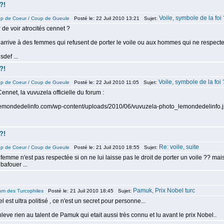
?!
Voile, symbole de la foi 
p de Coeur / Coup de Gueule
Posté le: 22 Juil 2010 13:21 Sujet:
 de voir atrocités cennet ?
 arrive à des femmes qui refusent de porter le voile ou aux hommes qui ne respecten
sdef ...
?!
Voile, symbole de la foi 
p de Coeur / Coup de Gueule
Posté le: 22 Juil 2010 11:05 Sujet:
ennet, la vuvuzela officielle du forum :
lemondedelinfo.com/wp-content/uploads/2010/06/vuvuzela-photo_lemondedelinfo.
?!
Re: voile, suite
p de Coeur / Coup de Gueule
Posté le: 21 Juil 2010 18:55 Sujet:
femme n'est pas respectée si on ne lui laisse pas le droit de porter un voile ?? mais 
bafouer ...
Pamuk, Prix Nobel turc
um des Turcophiles
Posté le: 21 Juil 2010 18:45 Sujet:
l est ultra politisé , ce n'est un secret pour personne...
leve rien au talent de Pamuk qui etait aussi très connu et lu avant le prix Nobel..