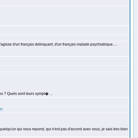
.
 s'agisse d'un français delinquant, d'un français malade psychiatrique.....
ues ? Quels sont leurs sympt� ...
?!
elqu'un qui vous repond, qui n'est pas d'accord avec vous, je sais tres bien