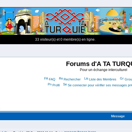
33 visiteur(s) et 0 membre(s) en ligne.
Forums d'A TA TURQ
Pour un échange interculturel
FAQ
Rechercher
Liste des Membres
Group
Profil
Se connecter pour vérifier ses messages pr
m
Message