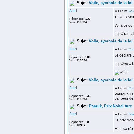
Sujet:
Voile, symbole de la foi 
Atari
Forum:
Cou
Tu veux voir
Réponses:
136
Vus:
116824
Voila ce qui
http://francai
Sujet:
Voile, symbole de la foi 
Atari
Forum:
Cou
Je declare C
Réponses:
136
Vus:
116824
http://www.
Sujet:
Voile, symbole de la foi 
Atari
Forum:
Cou
Pourquoi la 
Réponses:
136
par peur de 
Vus:
116824
Sujet:
Pamuk, Prix Nobel turc
Atari
Forum:
For
Le prix Nobe
Réponses:
10
Vus:
18972
Mais ca n'en