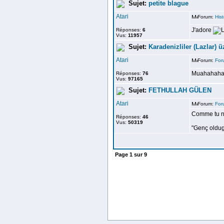
Sujet:
petite blague
Atari
Forum:
Hist
J'adore
Réponses:
6
Vus:
11957
Sujet:
Karadenizliler (Lazlar) 
Atari
Forum:
For
Muahahaha 
Réponses:
76
Vus:
97165
Sujet:
FETHULLAH GÜLEN
Atari
Forum:
For
Comme tu n'a
Réponses:
46
Vus:
50319
"Genç oldugu
Page
1
sur
9