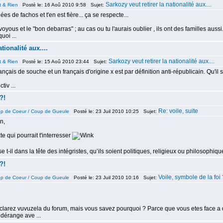
Sarkozy veut retirer la nationalité aux....
t & Rien
Posté le: 16 Aoû 2010 9:58 Sujet:
ées de fachos et t'en est fière... ça se respecte...
yous et le "bon debarras" ; au cas ou tu l'aurais oublier , ils ont des familles aussi
uoi ...
tionalité aux....
Sarkozy veut retirer la nationalité aux....
t & Rien
Posté le: 15 Aoû 2010 23:44 Sujet:
rançais de souche et un français d'origine x est par définition anti-républicain. Qu'il
tiv ...
?!
Re: voile, suite
p de Coeur / Coup de Gueule
Posté le: 23 Juil 2010 10:25 Sujet:
n,
te qui pourrait t'interresser
 t-il dans la tête des intégristes, qu’ils soient politiques, religieux ou philosophiq
?!
Voile, symbole de la foi 
p de Coeur / Coup de Gueule
Posté le: 23 Juil 2010 10:16 Sujet:
larez vuvuzela du forum, mais vous savez pourquoi ? Parce que vous etes face a qu
 dérange ave ...