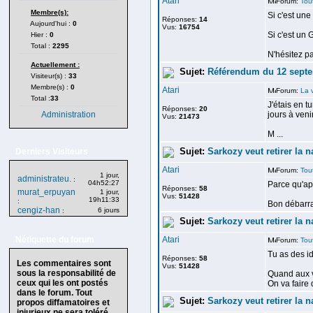
Atari
Forum:
Tou
Membre(s):
Si c'est une
Réponses:
14
Aujourd'hui :
0
Vus:
16754
Si c'est un 
Hier :
0
Total :
2295
N'hésitez pa
Actuellement :
Sujet:
Référendum du 12 sept
Visiteur(s) :
33
Membre(s) :
0
Atari
Forum:
La 
Total :
33
J'étais en t
Réponses:
20
Administration
jours à venir 
Vus:
21473
M ...
Sujet:
Sarkozy veut retirer la na
Derniers Visiteurs
Atari
Forum:
Tou
1 jour,
administrateu.
:
04h52:27
Parce qu'apr
Réponses:
58
murat_erpuyan
1 jour,
Vus:
51428
19h11:33
:
Bon débarra
cengiz-han
6 jours
:
Sujet:
Sarkozy veut retirer la na
Nétiquette du forum
Atari
Forum:
Tou
Tu as des id
Réponses:
58
Les commentaires sont
Vus:
51428
sous la responsabilité de
Quand aux vo
ceux qui les ont postés
On va faire q
dans le forum. Tout
Sujet:
Sarkozy veut retirer la na
propos diffamatoires et
injurieux ne sera toléré