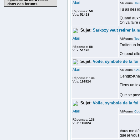
Atari
Forum:
Tou
dans ces forums.
Tu as des id
Réponses:
58
Vus:
51428
Quand aux vo
On va faire q
Sujet:
Sarkozy veut retirer la na
Atari
Forum:
Tou
Traiter un f
Réponses:
58
Vus:
51428
On peut effec
Sujet:
Voile, symbole de la foi 
Atari
Forum:
Cou
Cengiz-Kha
Réponses:
136
Vus:
116824
Tiens un tex
Que se passe
Sujet:
Voile, symbole de la foi 
Atari
Forum:
Cou
Réponses:
136
Vus:
116824
Vous me déc
que je vous