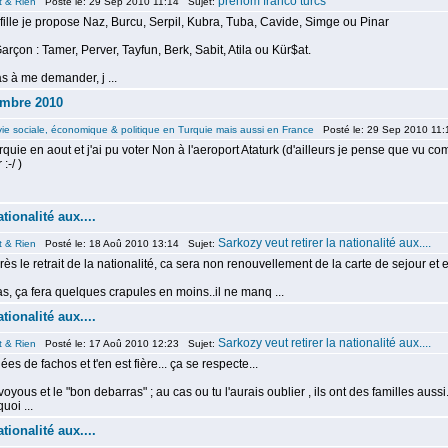
prenom franco turcs
t & Rien
Posté le: 29 Sep 2010 11:14 Sujet:
 fille je propose Naz, Burcu, Serpil, Kubra, Tuba, Cavide, Simge ou Pinar
Garçon : Tamer, Perver, Tayfun, Berk, Sabit, Atila ou Kür$at.
s à me demander, j ...
embre 2010
vie sociale, économique & politique en Turquie mais aussi en France
Posté le: 29 Sep 2010 11:
urquie en aout et j'ai pu voter Non à l'aeroport Ataturk (d'ailleurs je pense que vu
:-/ )
tionalité aux....
Sarkozy veut retirer la nationalité aux....
t & Rien
Posté le: 18 Aoû 2010 13:14 Sujet:
ès le retrait de la nationalité, ca sera non renouvellement de la carte de sejour et en
s, ça fera quelques crapules en moins..il ne manq ...
tionalité aux....
Sarkozy veut retirer la nationalité aux....
t & Rien
Posté le: 17 Aoû 2010 12:23 Sujet:
ées de fachos et t'en est fière... ça se respecte...
yous et le "bon debarras" ; au cas ou tu l'aurais oublier , ils ont des familles aussi
uoi ...
tionalité aux....