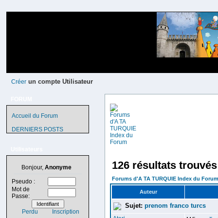
un compte Utilisateur
Créer
FORUM
Accueil du Forum
DERNIERS POSTS
Utilisateurs
126 résultats trouvés
Bonjour,
Anonyme
Forums d'A TA TURQUIE Index du Foru
Pseudo :
Mot de
Auteur
Passe:
Sujet:
prenom franco turcs
Perdu
Inscription