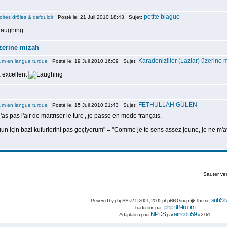
petite blague
oires drôles & défouloir
Posté le: 21 Juil 2010 18:43 Sujet:
üzerine mizah
Karadenizliler (Lazlar) üzerine 
um en langue turque
Posté le: 19 Juil 2010 16:09 Sujet:
excellent
FETHULLAH GÜLEN
um en langue turque
Posté le: 15 Juil 2010 21:43 Sujet:
s pas l'air de maitriser le turc , je passe en mode français.
n için bazi kufurlerini pas geçiyorum" = "Comme je te sens assez jeune, je ne m'att
Sauter ve
subSil
Powered by
phpBB
v2 © 2001, 2005 phpBB Group � Theme:
phpBB-fr.com
Traduction par :
NPDS
arnodu59
Adaptation pour
par
v 2.0r1