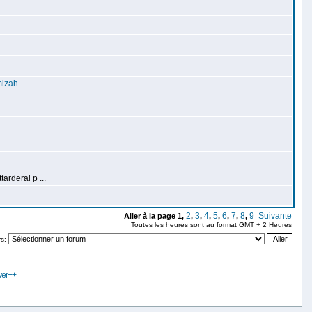
mizah
arderai p ...
2
3
4
5
6
7
8
9
Suivante
Aller à la page
1
,
,
,
,
,
,
,
,
Toutes les heures sont au format GMT + 2 Heures
rs:
ver++