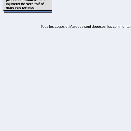
propos diffamatoires et
injurieux ne sera toléré
dans ces forums.
Tous les Logos et Marques sont déposés, les commentaire