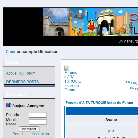
34 visiteur
un compte Utilisateur
Créer
FORUM
Accueil du Forum
DERNIERS POSTS
FAQ
Pr
Utilisateurs
Forums d'A TA TURQUIE Index du Forum
Bonjour,
Anonyme
Pseudo :
Mot de
Avatar
Passe:
V.I.P
Perdu
Inscription