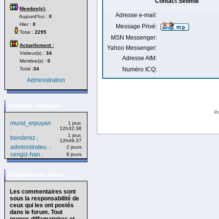
Contact SelimIII
Membre(s):
Adresse e-mail:
Aujourd'hui :
0
Hier :
0
Message Privé:
Total :
2295
MSN Messenger:
Actuellement :
Yahoo Messenger:
Visiteur(s) :
34
Adresse AIM:
Membre(s) :
0
Total :
34
Numéro ICQ:
Administration
Derniers Visiteurs
Po
murat_erpuyan
1 jour,
12h32:38
:
1 jour,
bendeniz
:
12h49:37
administrateu.
2 jours
:
cengiz-han
8 jours
:
Nétiquette du forum
Les commentaires sont
sous la responsabilité de
ceux qui les ont postés
dans le forum. Tout