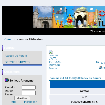
72 visiteur
un compte Utilisateur
Créer
FORUM
Accueil du Forum
DERNIERS POSTS
FAQ
Pr
Utilisateurs
Forums d'A TA TURQUIE Index du Forum
Bonjour,
Anonyme
Pseudo :
Mot de
Avatar
Passe:
V.I.P
Perdu
Inscription
Contact MARMARA