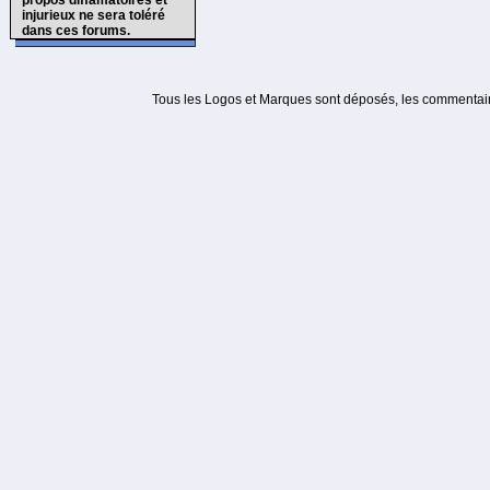
propos diffamatoires et
injurieux ne sera toléré
dans ces forums.
Tous les Logos et Marques sont déposés, les commentaire