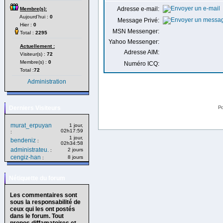
Adresse e-mail:
Membre(s):
Aujourd'hui :
0
Message Privé:
Hier :
0
MSN Messenger:
Total :
2295
Yahoo Messenger:
Actuellement :
Adresse AIM:
Visiteur(s) :
72
Membre(s) :
0
Numéro ICQ:
Total :
72
Administration
Derniers Visiteurs
Po
murat_erpuyan
1 jour,
02h17:59
:
1 jour,
bendeniz
:
02h34:58
administrateu.
2 jours
:
cengiz-han
8 jours
:
Nétiquette du forum
Les commentaires sont
sous la responsabilité de
ceux qui les ont postés
dans le forum. Tout