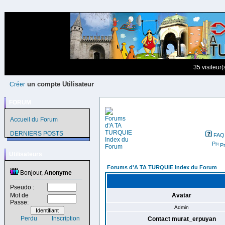
35 visiteur
un compte Utilisateur
Créer
FORUM
Accueil du Forum
DERNIERS POSTS
FAQ
Pr
Utilisateurs
Forums d'A TA TURQUIE Index du Forum
Bonjour,
Anonyme
Pseudo :
Mot de
Avatar
Passe:
Admin
Perdu
Inscription
Contact murat_erpuyan