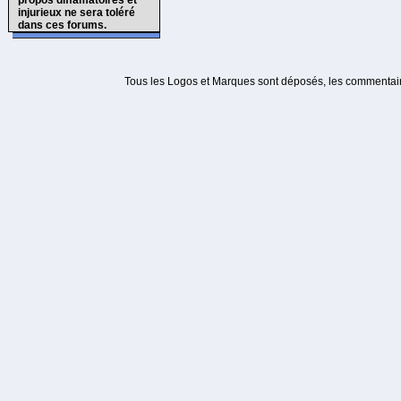
propos diffamatoires et
injurieux ne sera toléré
dans ces forums.
Tous les Logos et Marques sont déposés, les commentaire