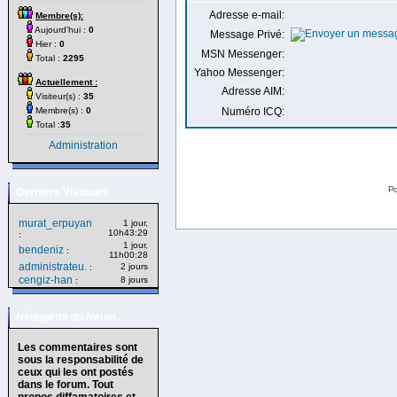
Adresse e-mail:
Membre(s):
Aujourd'hui :
0
Message Privé:
Hier :
0
MSN Messenger:
Total :
2295
Yahoo Messenger:
Actuellement :
Adresse AIM:
Visiteur(s) :
35
Membre(s) :
0
Numéro ICQ:
Total :
35
Administration
Po
Derniers Visiteurs
murat_erpuyan
1 jour,
10h43:29
:
1 jour,
bendeniz
:
11h00:28
administrateu.
2 jours
:
cengiz-han
8 jours
:
Nétiquette du forum
Les commentaires sont
sous la responsabilité de
ceux qui les ont postés
dans le forum. Tout