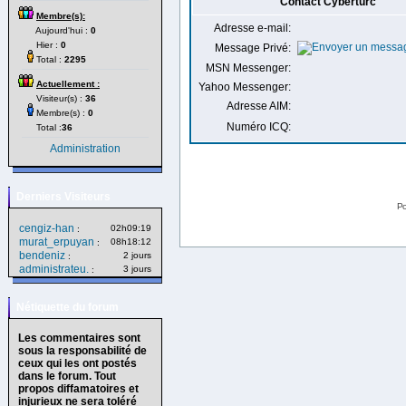
Contact Cyberturc
Membre(s):
Adresse e-mail:
Aujourd'hui :
0
Hier :
0
Message Privé:
Total :
2295
MSN Messenger:
Actuellement :
Yahoo Messenger:
Visiteur(s) :
36
Adresse AIM:
Membre(s) :
0
Numéro ICQ:
Total :
36
Administration
Derniers Visiteurs
Po
cengiz-han
02h09:19
:
murat_erpuyan
08h18:12
:
bendeniz
2 jours
:
administrateu.
3 jours
:
Nétiquette du forum
Les commentaires sont
sous la responsabilité de
ceux qui les ont postés
dans le forum. Tout
propos diffamatoires et
injurieux ne sera toléré