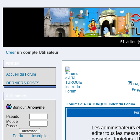
51 visiteur
un compte Utilisateur
Créer
FORUM
Accueil du Forum
DERNIERS POSTS
FAQ
Pr
Utilisateurs
Forums d'A TA TURQUIE Index du Forum
Bonjour,
Anonyme
For
Pseudo :
Mot de
Passe:
Les administrateurs e
éditer tous les messa
Perdu
Inscription
possible. Toutefois, i