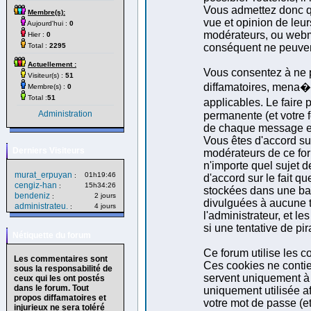
Vous admettez donc q
Membre(s):
vue et opinion de leur
Aujourd'hui :
0
modérateurs, ou webm
Hier :
0
Total :
2295
conséquent ne peuven
Actuellement :
Vous consentez à ne p
Visiteur(s) :
51
diffamatoires, mena�a
Membre(s) :
0
Total :
51
applicables. Le faire
Administration
permanente (et votre f
de chaque message est 
Vous êtes d'accord sur
Derniers Visiteurs
modérateurs de ce foru
n'importe quel sujet d
murat_erpuyan
01h19:46
:
d'accord sur le fait q
cengiz-han
15h34:26
:
stockées dans une ba
bendeniz
2 jours
:
divulguées à aucune t
administrateu.
4 jours
:
l'administrateur, et 
si une tentative de pi
Nétiquette du forum
Ce forum utilise les c
Les commentaires sont
Ces cookies ne contie
sous la responsabilité de
servent uniquement à a
ceux qui les ont postés
dans le forum. Tout
uniquement utilisée af
propos diffamatoires et
votre mot de passe (
injurieux ne sera toléré