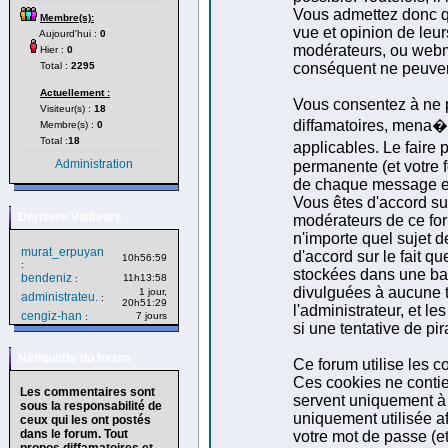
Vous admettez donc q
Membre(s):
vue et opinion de leur
Aujourd'hui :
0
modérateurs, ou webm
Hier :
0
Total :
2295
conséquent ne peuven
Actuellement :
Vous consentez à ne p
Visiteur(s) :
18
diffamatoires, mena�a
Membre(s) :
0
Total :
18
applicables. Le faire
Administration
permanente (et votre f
de chaque message est 
Vous êtes d'accord sur
Derniers Visiteurs
modérateurs de ce foru
n'importe quel sujet d
murat_erpuyan
d'accord sur le fait q
10h56:59
:
stockées dans une ba
bendeniz
11h13:58
:
divulguées à aucune t
1 jour,
administrateu.
:
20h51:29
l'administrateur, et 
cengiz-han
7 jours
:
si une tentative de pi
Nétiquette du forum
Ce forum utilise les c
Ces cookies ne contie
Les commentaires sont
servent uniquement à a
sous la responsabilité de
uniquement utilisée af
ceux qui les ont postés
dans le forum. Tout
votre mot de passe (