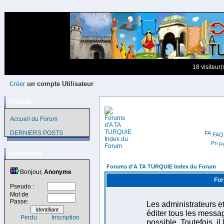
18 visiteur
un compte Utilisateur
Créer
FORUM
Accueil du Forum
DERNIERS POSTS
FAQ
Pr
Utilisateurs
Forums d'A TA TURQUIE Index du Forum
Bonjour,
Anonyme
For
Pseudo :
Mot de
Passe:
Les administrateurs e
éditer tous les messa
Perdu
Inscription
possible. Toutefois, i