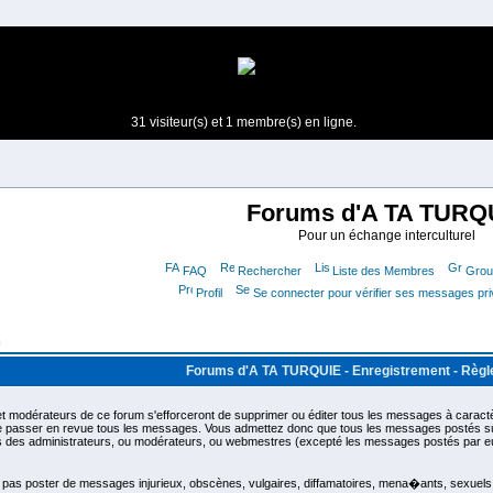
31 visiteur(s) et 1 membre(s) en ligne.
Forums d'A TA TURQ
Pour un échange interculturel
FAQ
Rechercher
Liste des Membres
Group
Profil
Se connecter pour vérifier ses messages pr
m
Forums d'A TA TURQUIE - Enregistrement - Règ
t modérateurs de ce forum s'efforceront de supprimer ou éditer tous les messages à caractèr
de passer en revue tous les messages. Vous admettez donc que tous les messages postés sur
as des administrateurs, ou modérateurs, ou webmestres (excepté les messages postés par 
as poster de messages injurieux, obscènes, vulgaires, diffamatoires, mena�ants, sexuels ou 