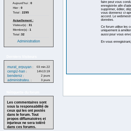
faire peut vous cond
Aujourd'hui :
0
enregistrée afin d'aid
Hier :
0
supprimer, éditer, dép
Total :
2295
vous donnerez ci-apr
accord. Le webmestre,
données.
Actuellement :
Visiteur(s) :
31
Ce forum utilise les 
Membre(s) :
1
uniquement à améliorer
aussi pour vous envo
Total :
32
Administration
En vous enregistrant,
Derniers Visiteurs
murat_erpuyan
03 min.22
:
cengiz-han
14h13:19
:
bendeniz
2 jours
:
administrateu.
3 jours
:
Nétiquette du forum
Les commentaires sont
sous la responsabilité de
ceux qui les ont postés
dans le forum. Tout
propos diffamatoires et
injurieux ne sera toléré
dans ces forums.