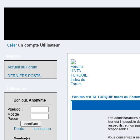
un compte Utilisateur
Créer
FORUM
Accueil du Forum
DERNIERS POSTS
Utilisateurs
Forums d'A TA TURQUIE Index du Foru
Bonjour,
Anonyme
Pseudo :
Mot de
Les administrateurs e
Passe:
leur est impossible 
respectifs, et non p
Perdu
Inscription
responsables.
Vous consentez à ne p
Membre(s):