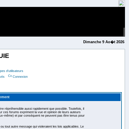
Dimanche 9 Ao�t 2026
UIE
es d'utilisateurs
ivés
Connexion
lement
e répréhensible aussi rapidement que possible. Toutefois, il
 ces forums expriment la vue et opinion de leurs auteurs
eux-même) et par conséquent ne peuvent pas être tenus pour
tout autre message qui violeraient les lois applicables. Le