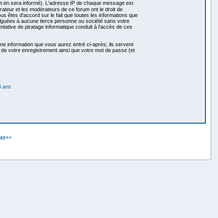
et en sera informé). L'adresse IP de chaque message est
trateur et les modérateurs de ce forum ont le droit de
ous êtes d'accord sur le fait que toutes les informations que
guées à aucune tierce personne ou société sans votre
tative de piratage informatique conduit à l'accès de ces
ne information que vous aurez entré ci-après; ils servent
ls de votre enregistrement ainsi que votre mot de passe (et
 ans
ver++