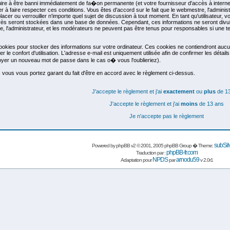
uire à être banni immédiatement de fa�on permanente (et votre fournisseur d'accès à intern
er à faire respecter ces conditions. Vous êtes d'accord sur le fait que le webmestre, l'adminis
lacer ou verrouiller n'importe quel sujet de discussion à tout moment. En tant qu'utilisateur, v
ès seront stockées dans une base de données. Cependant, ces informations ne seront divul
 l'administrateur, et les modérateurs ne peuvent pas être tenus pour responsables si une ten
cookies pour stocker des informations sur votre ordinateur. Ces cookies ne contiendront aucu
 le confort d'utilisation. L'adresse e-mail est uniquement utilisée afin de confirmer les détai
yer un nouveau mot de passe dans le cas o� vous l'oublieriez).
 vous vous portez garant du fait d'être en accord avec le règlement ci-dessus.
J'accepte le règlement et j'ai
exactement
ou
plus
de 13
J'accepte le règlement et j'ai
moins
de 13 ans
Je n'accepte pas le règlement
subSil
Powered by
phpBB
v2 © 2001, 2005 phpBB Group � Theme:
phpBB-fr.com
Traduction par :
NPDS
arnodu59
Adaptation pour
par
v 2.0r1