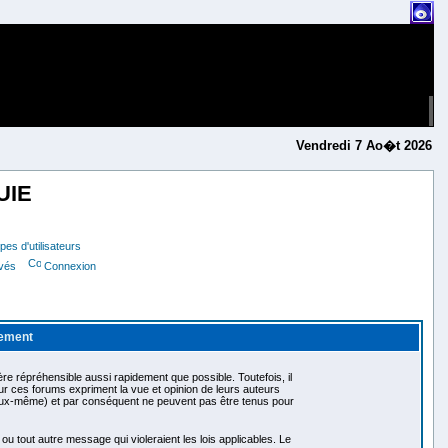
Vendredi 7 Ao�t 2026
UIE
es d'utilisateurs
ivés
Connexion
lement
e répréhensible aussi rapidement que possible. Toutefois, il
 ces forums expriment la vue et opinion de leurs auteurs
eux-même) et par conséquent ne peuvent pas être tenus pour
tout autre message qui violeraient les lois applicables. Le