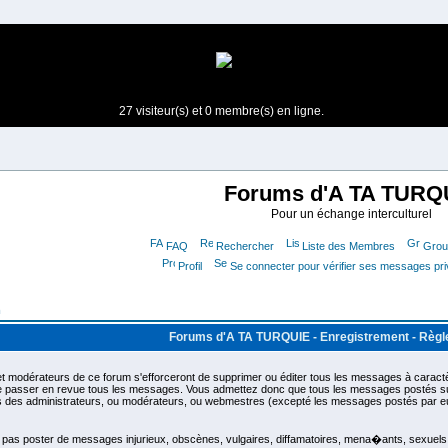
27 visiteur(s) et 0 membre(s) en ligne.
Forums d'A TA TURQ
Pour un échange interculturel
FAQ
Rechercher
Liste des Membres
Group
Profil
Se connecter pour vérifier ses messages pr
m
Forums d'A TA TURQUIE - Enregistrement - Règ
t modérateurs de ce forum s'efforceront de supprimer ou éditer tous les messages à caractèr
de passer en revue tous les messages. Vous admettez donc que tous les messages postés sur
as des administrateurs, ou modérateurs, ou webmestres (excepté les messages postés par 
as poster de messages injurieux, obscènes, vulgaires, diffamatoires, mena�ants, sexuels ou 