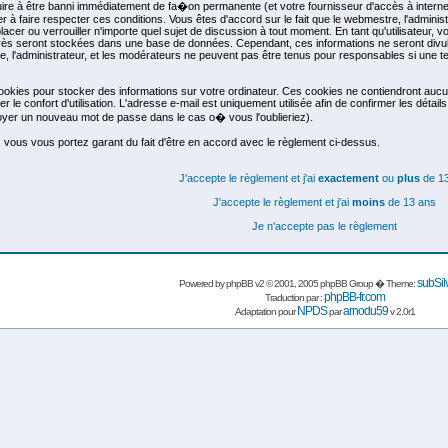
uire à être banni immédiatement de fa�on permanente (et votre fournisseur d'accès à intern
er à faire respecter ces conditions. Vous êtes d'accord sur le fait que le webmestre, l'adminis
lacer ou verrouiller n'importe quel sujet de discussion à tout moment. En tant qu'utilisateur, v
ès seront stockées dans une base de données. Cependant, ces informations ne seront divul
 l'administrateur, et les modérateurs ne peuvent pas être tenus pour responsables si une ten
cookies pour stocker des informations sur votre ordinateur. Ces cookies ne contiendront aucu
 le confort d'utilisation. L'adresse e-mail est uniquement utilisée afin de confirmer les détai
yer un nouveau mot de passe dans le cas o� vous l'oublieriez).
 vous vous portez garant du fait d'être en accord avec le règlement ci-dessus.
J'accepte le règlement et j'ai
exactement
ou
plus
de 13
J'accepte le règlement et j'ai
moins
de 13 ans
Je n'accepte pas le règlement
subSil
Powered by
phpBB
v2 © 2001, 2005 phpBB Group � Theme:
phpBB-fr.com
Traduction par :
NPDS
arnodu59
Adaptation pour
par
v 2.0r1