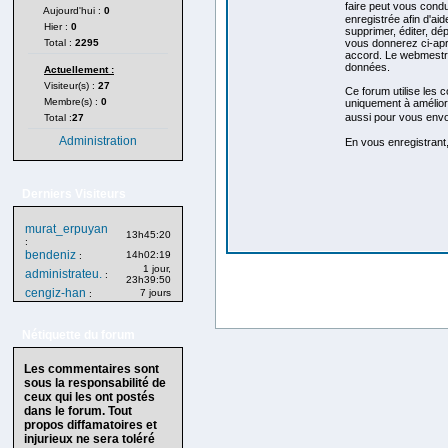
faire peut vous cond
Aujourd'hui :
0
enregistrée afin d'aid
Hier :
0
supprimer, éditer, dép
Total :
2295
vous donnerez ci-apr
accord. Le webmestre,
données.
Actuellement :
Visiteur(s) :
27
Ce forum utilise les 
Membre(s) :
0
uniquement à améliorer
aussi pour vous envo
Total :
27
Administration
En vous enregistrant,
Derniers Visiteurs
murat_erpuyan
13h45:20
:
bendeniz
14h02:19
:
1 jour,
administrateu.
:
23h39:50
cengiz-han
7 jours
:
Nétiquette du forum
Les commentaires sont
sous la responsabilité de
ceux qui les ont postés
dans le forum. Tout
propos diffamatoires et
injurieux ne sera toléré