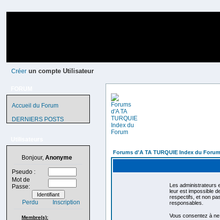
un compte Utilisateur
Créer
FORUM
Accueil du Forum
DERNIERS POSTS
Utilisateurs
Forums d'A TA TURQUIE Index du Foru
Bonjour,
Anonyme
Pseudo :
Mot de
Les administrateurs e
Passe:
leur est impossible 
respectifs, et non p
Perdu
Inscription
responsables.
Vous consentez à ne p
Membre(s):