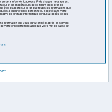
et en sera informé). L'adresse IP de chaque message est
trateur et les modérateurs de ce forum ont le droit de
ous êtes d'accord sur le fait que toutes les informations que
guées à aucune tierce personne ou société sans votre
tative de piratage informatique conduit à l'accès de ces
ne information que vous aurez entré ci-après; ils servent
ls de votre enregistrement ainsi que votre mot de passe (et
 ans
ver++