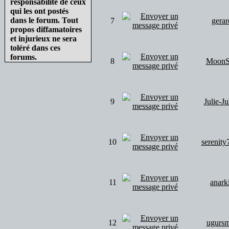
responsabilité de ceux
qui les ont postés
dans le forum. Tout
7
gerar
propos diffamatoires
et injurieux ne sera
toléré dans ces
forums.
8
MoonS
9
Julie-Ju
10
serenity
11
anark
12
ugurs