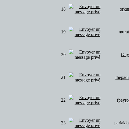
18
orku
19
mura
20
Guy
21
thepadi
22
fpeyr
23
parlakk