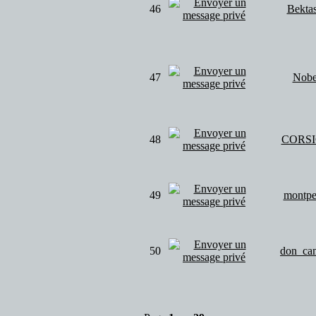
46
Bektas
47
Nobe
48
CORS
49
montpe
50
don_ca