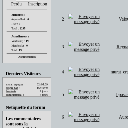
Perdu
Inscription
Membre(s):
2
Valo
Aujourd'hui :
0
Hier :
0
Total :
2295
Actuellement :
Visiteur(s) :
19
Membre(s) :
0
3
Reyna
Total :
19
Administration
4
murat_er
Derniers Visiteurs
murat_erpuyan
:
02h05:09
cengiz-han
:
16h19:49
bendeniz
:
2 jours
5
bpasca
administrateu.
:
4 jours
Nétiquette du forum
6
Aure
Les commentaires
sont sous la