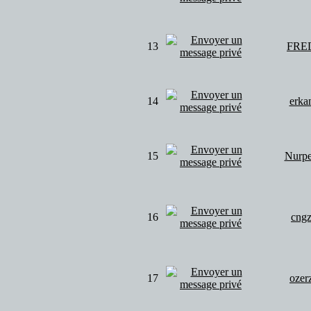
13
FRE
14
erka
15
Nurpe
16
cng
17
ozer