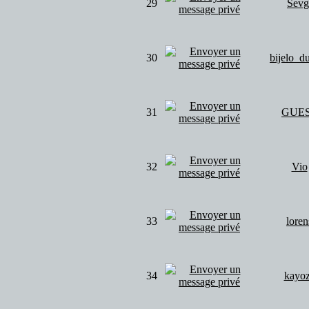
29
Sevg
30
bijelo_
31
GUE
32
Vio
33
loren
34
kayo