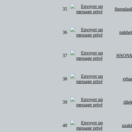
35
figendagl
36
nukhe
37
HSON
38
erha
39
dile
40
uzakt