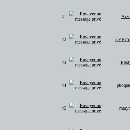
41
Arz
42
EVEL
43
Elad
44
pkoipa
45
mary