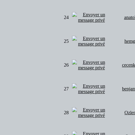
24
anato
25
hemg
26
cecenk
27
benja
28
Ozle