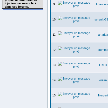
propos diffamatoires et
injurieux ne sera toléré
9
Julie-Jul
dans ces forums.
10
serenity7
11
anarkia
12
ugursms
13
FRED
14
erkan
15
Nurperi