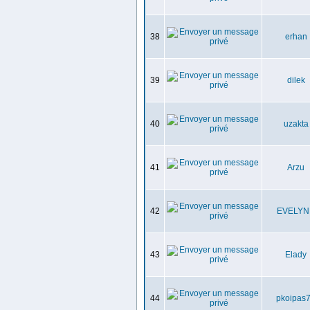
38
erhan
39
dilek
40
uzakta
41
Arzu
42
EVELYN
43
Elady
44
pkoipas