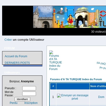
30 visiteur
un compte Utilisateur
Créer
FORUM
Accueil du Forum
DERNIERS POSTS
FAQ
Pr
Utilisateurs
Forums d'A TA TURQUIE Index du Forum
Bonjour,
Anonyme
#
Nom d'utilis
Pseudo :
Mot de
Passe:
1
Dom
Perdu
Inscription