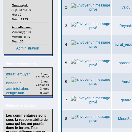
Membre(s):
2
Valou
Aujourd'hui :
0
Hier :
0
Total :
2295
3
Reynal
Actuellement :
Visiteur(s) :
30
Membre(s) :
0
Total :
30
4
murat_erp
Administration
5
bpascal
Derniers Visiteurs
murat_erpuyan
1 jour,
15h23:46
:
6
Aurel
1 jour,
bendeniz
:
15h40:45
administrateu.
3 jours
:
cengiz-han
8 jours
:
7
gerard
Nétiquette du forum
Les commentaires sont
8
MoonSta
sous la responsabilité de
ceux qui les ont postés
dans le forum. Tout