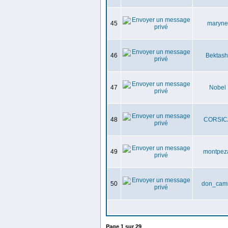
45
maryne
46
Bektash
47
Nobel
48
CORSIC
49
montpez
50
don_cami
Page
1
sur
29