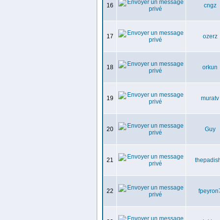
16
cngz
17
ozerz
18
orkun
19
muratv
20
Guy
21
thepadis
22
fpeyron