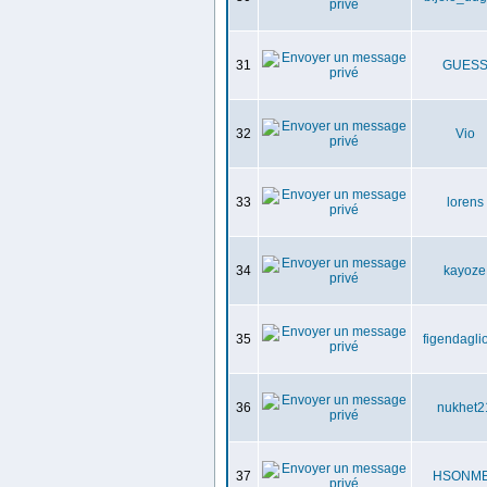
31
GUES
32
Vio
33
lorens
34
kayoze
35
figendagli
36
nukhet2
37
HSONM