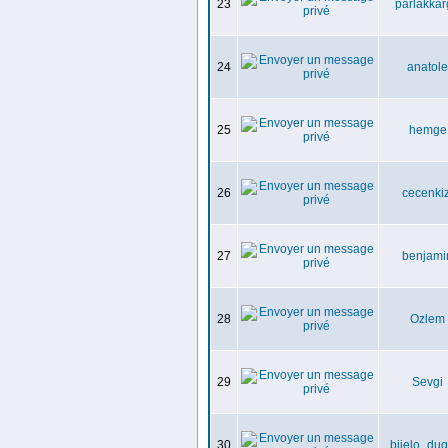
23
parlakka
24
anatole
25
hemge
26
cecenkiz
27
benjami
28
Ozlem
29
Sevgi
30
bijelo_du