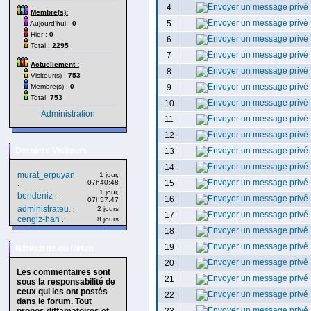
4
Membre(s):
5
Aujourd'hui :
0
Hier :
0
6
Total :
2295
7
Actuellement :
8
Visiteur(s) :
753
Membre(s) :
0
9
Total :
753
10
Administration
11
12
Derniers Visiteurs
13
14
murat_erpuyan
1 jour,
07h40:48
15
:
1 jour,
bendeniz
:
16
07h57:47
administrateu.
2 jours
:
17
cengiz-han
8 jours
:
18
19
Nétiquette du forum
20
Les commentaires sont
21
sous la responsabilité de
ceux qui les ont postés
22
dans le forum. Tout