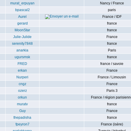
murat_erpuyan
Nancy / France
bpascal2
paris
Aurel
France / IDF
gerard
france
MoonStar
france
Julie-Julide
France
serenity7848
france
anarkia
Paris
ugursmsk
france
FRED
france / savoie
erkan
France
Nurperi
France / Limousin
cngz
France
ozerz
Paris 3
orkun
France / région parisien
muratv
france
Guy
France
thepadisha
france
fpeyron7
France (isère)