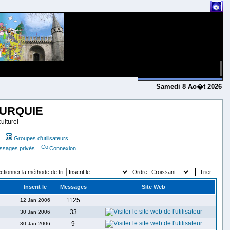
Samedi 8 Ao�t 2026
TURQUIE
ulturel
Groupes d'utilisateurs
essages privés
Connexion
ctionner la méthode de tri:
Ordre
Inscrit le
Messages
Site Web
1125
12 Jan 2006
33
30 Jan 2006
9
30 Jan 2006