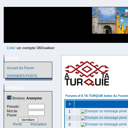
un compte Utilisateur
Créer
FORUM
Accueil du Forum
DERNIERS POSTS
Utilisateurs
Forums d'A TA TURQUIE Index du Forum
Bonjour,
Anonyme
#
Pseudo :
Mot de
1
Passe:
2
Perdu
Inscription
3