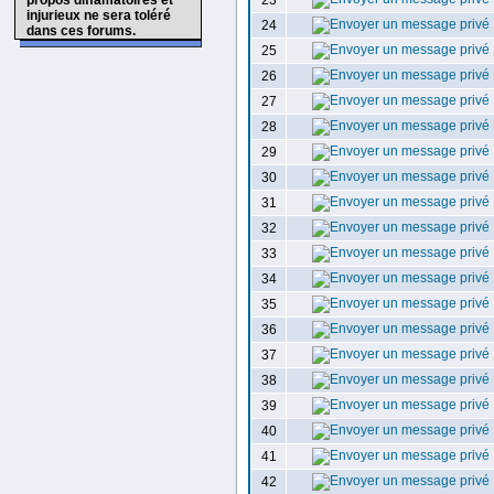
propos diffamatoires et
23
injurieux ne sera toléré
24
dans ces forums.
25
26
27
28
29
30
31
32
33
34
35
36
37
38
39
40
41
42