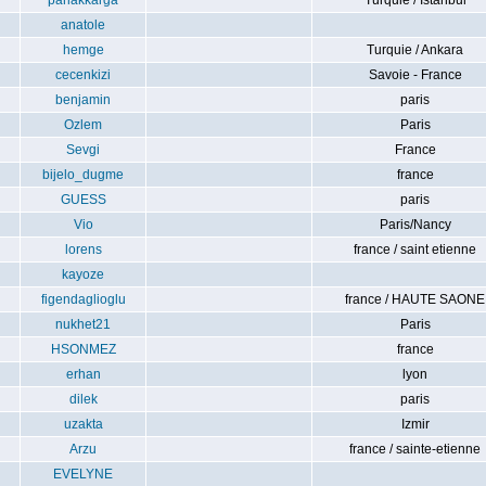
parlakkarga
Turquie / Istanbul
anatole
hemge
Turquie / Ankara
cecenkizi
Savoie - France
benjamin
paris
Ozlem
Paris
Sevgi
France
bijelo_dugme
france
GUESS
paris
Vio
Paris/Nancy
lorens
france / saint etienne
kayoze
figendaglioglu
france / HAUTE SAONE
nukhet21
Paris
HSONMEZ
france
erhan
lyon
dilek
paris
uzakta
Izmir
Arzu
france / sainte-etienne
EVELYNE