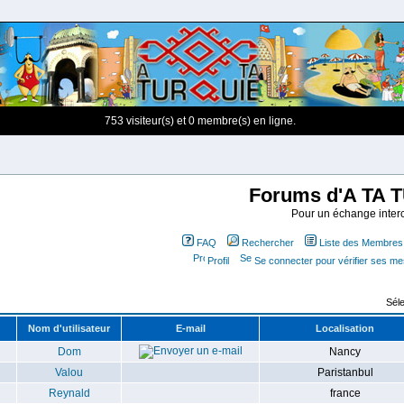
753 visiteur(s) et 0 membre(s) en ligne.
Forums d'A TA 
Pour un échange interc
FAQ
Rechercher
Liste des Membres
Profil
Se connecter pour vérifier ses m
Séle
Nom d'utilisateur
E-mail
Localisation
Dom
Nancy
Valou
Paristanbul
Reynald
france