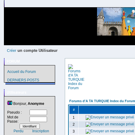
un compte Utilisateur
Créer
FORUM
Accueil du Forum
DERNIERS POSTS
Utilisateurs
Forums d'A TA TURQUIE Index du Foru
Bonjour,
Anonyme
#
Pseudo :
Mot de
1
Passe:
2
Perdu
Inscription
3