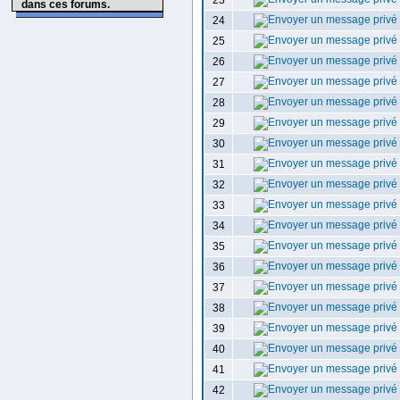
23
dans ces forums.
24
25
26
27
28
29
30
31
32
33
34
35
36
37
38
39
40
41
42