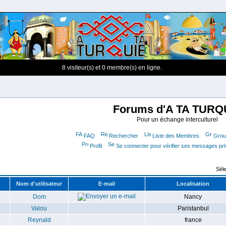
8 visiteur(s) et 0 membre(s) en ligne.
Forums d'A TA TURQ
Pour un échange interculturel
FAQ
Rechercher
Liste des Membres
Group
Profil
Se connecter pour vérifier ses messages pr
m
Séle
Nom d'utilisateur
E-mail
Localisation
Dom
Nancy
Valou
Paristanbul
Reynald
france