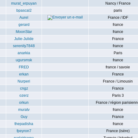
murat_erpuyan
Nancy / France
bpascal2
paris
Aurel
France / IDF
gerard
france
MoonStar
france
Julie-Julide
France
serenity7848
france
anarkia
Paris
ugursmsk
france
FRED
france / savoie
erkan
France
Nurperi
France / Limousin
cngz
France
ozerz
Paris 3
orkun
France / région parisien
muratv
france
Guy
France
thepadisha
france
fpeyron7
France (isère)