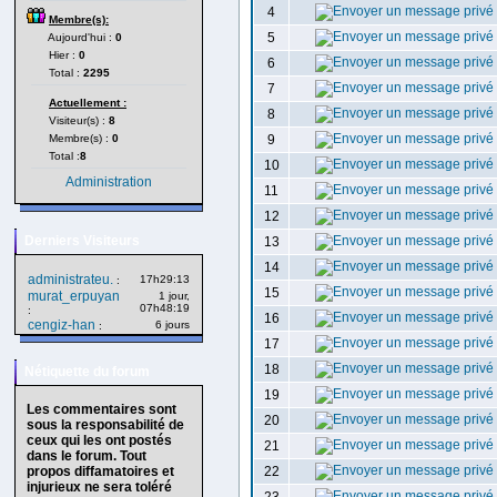
4
Membre(s):
5
Aujourd'hui :
0
Hier :
0
6
Total :
2295
7
Actuellement :
8
Visiteur(s) :
8
Membre(s) :
0
9
Total :
8
10
Administration
11
12
Derniers Visiteurs
13
14
administrateu.
17h29:13
:
15
murat_erpuyan
1 jour,
07h48:19
:
16
cengiz-han
6 jours
:
17
18
Nétiquette du forum
19
Les commentaires sont
20
sous la responsabilité de
ceux qui les ont postés
21
dans le forum. Tout
propos diffamatoires et
22
injurieux ne sera toléré