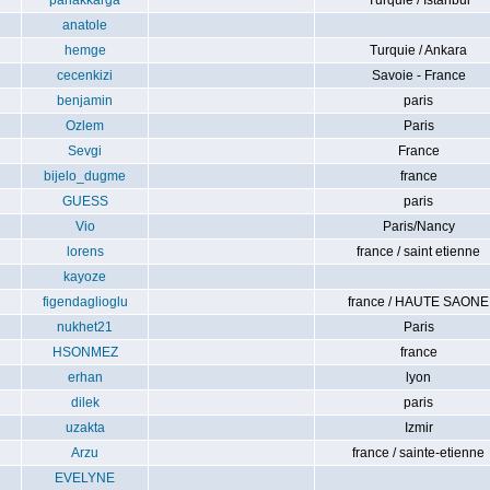
parlakkarga
Turquie / Istanbul
anatole
hemge
Turquie / Ankara
cecenkizi
Savoie - France
benjamin
paris
Ozlem
Paris
Sevgi
France
bijelo_dugme
france
GUESS
paris
Vio
Paris/Nancy
lorens
france / saint etienne
kayoze
figendaglioglu
france / HAUTE SAONE
nukhet21
Paris
HSONMEZ
france
erhan
lyon
dilek
paris
uzakta
Izmir
Arzu
france / sainte-etienne
EVELYNE