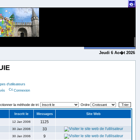
Jeudi 6 Ao�t 2026
UIE
es d'utilisateurs
ivés
Connexion
ctionner la méthode de tri:
Ordre
Inscrit le
Messages
Site Web
1125
12 Jan 2006
33
30 Jan 2006
9
30 Jan 2006