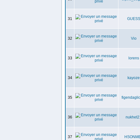
31
GUES
32
Vio
33
lorens
34
kayoze
35
figendagli
36
nukhet2
37
HSONM