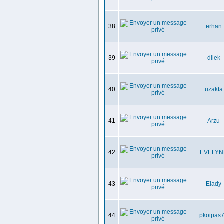
38
erhan
39
dilek
40
uzakta
41
Arzu
42
EVELYN
43
Elady
44
pkoipas