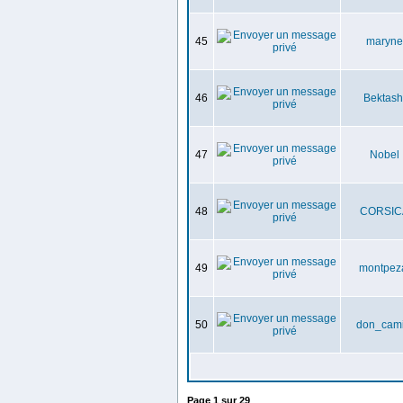
45
maryne
46
Bektash
47
Nobel
48
CORSIC
49
montpez
50
don_cami
Page
1
sur
29