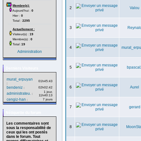
Membre(s):
2
Valou
Aujourd'hui :
0
Hier :
0
Total :
2295
3
Reynal
Actuellement :
Visiteur(s) :
19
Membre(s) :
0
Total :
19
4
murat_erp
Administration
5
bpascal
Derniers Visiteurs
murat_erpuyan
01h45:43
:
6
Aurel
bendeniz
02h02:42
:
1 jour,
administrateu.
:
11h40:13
cengiz-han
7 jours
:
7
gerard
Nétiquette du forum
Les commentaires sont
8
MoonSta
sous la responsabilité de
ceux qui les ont postés
dans le forum. Tout