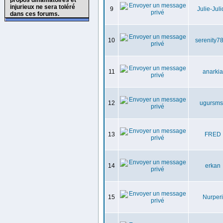
propos diffamatoires et
injurieux ne sera toléré
9
Julie-Jul
dans ces forums.
10
serenity7
11
anarkia
12
ugursms
13
FRED
14
erkan
15
Nurperi