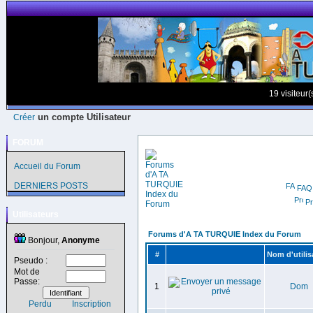
19 visiteur
un compte Utilisateur
Créer
FORUM
Accueil du Forum
DERNIERS POSTS
FAQ
Pr
Utilisateurs
Forums d'A TA TURQUIE Index du Forum
Bonjour,
Anonyme
#
Nom d'utilis
Pseudo :
Mot de
Passe:
1
Dom
Perdu
Inscription