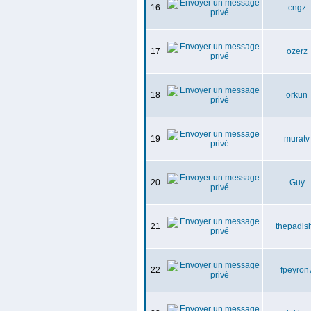
16
cngz
17
ozerz
18
orkun
19
muratv
20
Guy
21
thepadis
22
fpeyron