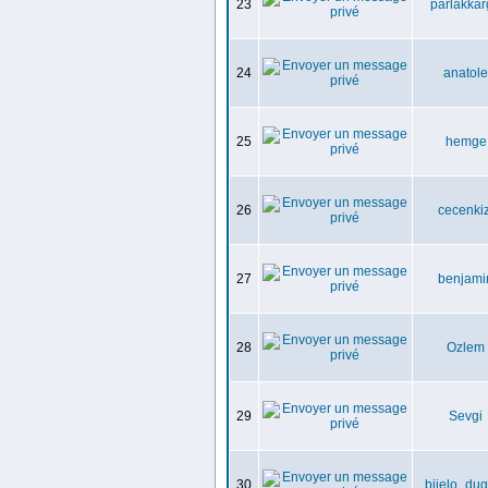
23
parlakka
24
anatole
25
hemge
26
cecenkiz
27
benjami
28
Ozlem
29
Sevgi
30
bijelo_du