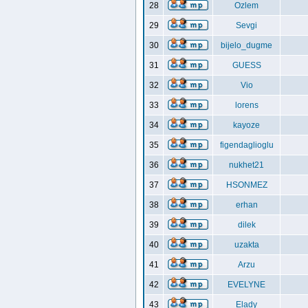
28
Ozlem
29
Sevgi
30
bijelo_dugme
31
GUESS
32
Vio
33
lorens
34
kayoze
35
figendaglioglu
36
nukhet21
37
HSONMEZ
38
erhan
39
dilek
40
uzakta
41
Arzu
42
EVELYNE
43
Elady