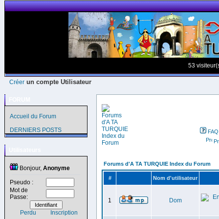
53 visiteur
un compte Utilisateur
Créer
FORUM
Accueil du Forum
DERNIERS POSTS
FAQ
Pr
Utilisateurs
Forums d'A TA TURQUIE Index du Forum
Bonjour,
Anonyme
#
Nom d'utilisateur
Pseudo :
Mot de
Passe:
1
Dom
Perdu
Inscription