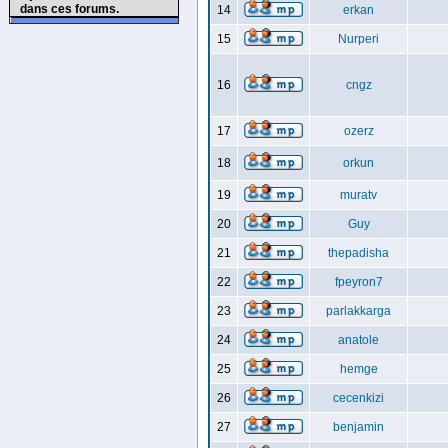
dans ces forums.
14
erkan
15
Nurperi
16
cngz
17
ozerz
18
orkun
19
muratv
20
Guy
21
thepadisha
22
fpeyron7
23
parlakkarga
24
anatole
25
hemge
26
cecenkizi
27
benjamin