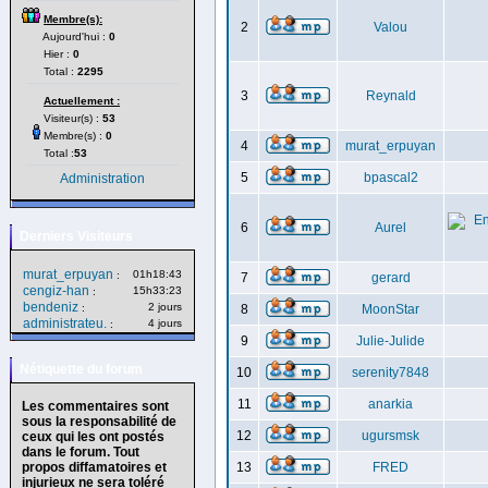
Membre(s):
2
Valou
Aujourd'hui :
0
Hier :
0
Total :
2295
3
Reynald
Actuellement :
Visiteur(s) :
53
Membre(s) :
0
4
murat_erpuyan
Total :
53
5
bpascal2
Administration
6
Aurel
Derniers Visiteurs
murat_erpuyan
01h18:43
:
7
gerard
cengiz-han
15h33:23
:
bendeniz
2 jours
:
8
MoonStar
administrateu.
4 jours
:
9
Julie-Julide
Nétiquette du forum
10
serenity7848
11
anarkia
Les commentaires sont
sous la responsabilité de
12
ugursmsk
ceux qui les ont postés
dans le forum. Tout
propos diffamatoires et
13
FRED
injurieux ne sera toléré