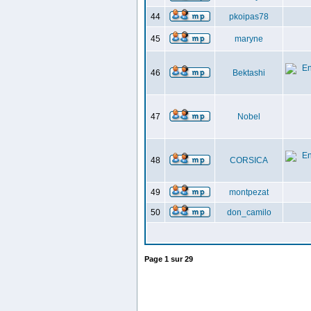
44
pkoipas78
45
maryne
46
Bektashi
47
Nobel
48
CORSICA
49
montpezat
50
don_camilo
Page
1
sur
29