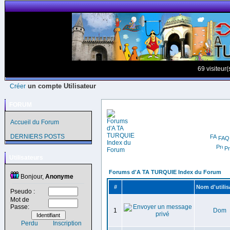
69 visiteur
un compte Utilisateur
Créer
FORUM
Accueil du Forum
DERNIERS POSTS
FAQ
Pr
Utilisateurs
Forums d'A TA TURQUIE Index du Forum
Bonjour,
Anonyme
#
Nom d'utilis
Pseudo :
Mot de
Passe:
1
Dom
Perdu
Inscription