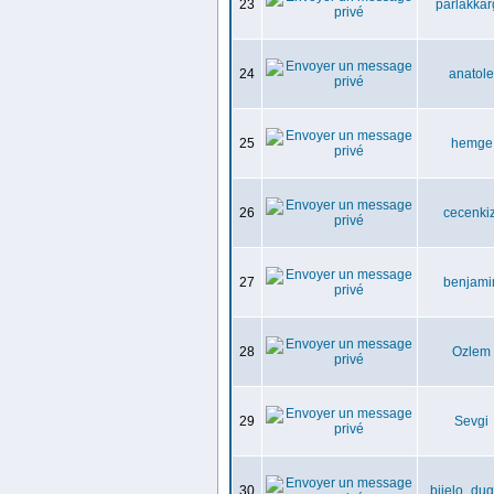
23
parlakka
24
anatole
25
hemge
26
cecenkiz
27
benjami
28
Ozlem
29
Sevgi
30
bijelo_du