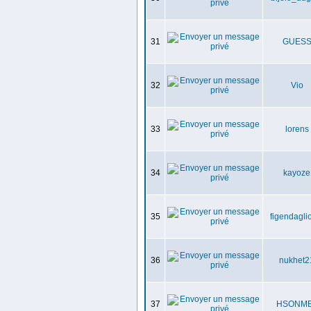
31
GUES
32
Vio
33
lorens
34
kayoze
35
figendagli
36
nukhet2
37
HSONM