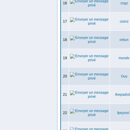
16
cngz
17
ozerz
18
orkun
19
muratv
20
Guy
21
thepadis
22
fpeyron