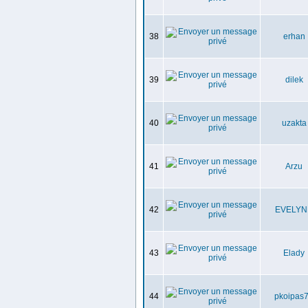
38
erhan
39
dilek
40
uzakta
41
Arzu
42
EVELYN
43
Elady
44
pkoipas