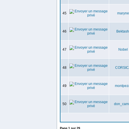
45
maryne
46
Bektash
47
Nobel
48
CORSIC
49
montpez
50
don_cami
Page
1
sur
29