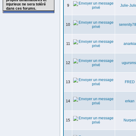
propos diffamatoires et
injurieux ne sera toléré
9
Julie-Jul
dans ces forums.
10
serenity7
11
anarkia
12
ugursms
13
FRED
14
erkan
15
Nurperi