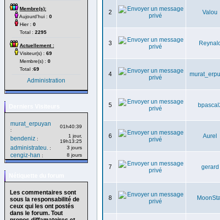
Membre(s):
2
Valou
Aujourd'hui :
0
Hier :
0
Total :
2295
3
Reynal
Actuellement :
Visiteur(s) :
69
Membre(s) :
0
Total :
69
4
murat_erp
Administration
5
bpascal
Derniers Visiteurs
murat_erpuyan
01h40:39
:
6
Aurel
1 jour,
bendeniz
:
19h13:25
administrateu.
3 jours
:
cengiz-han
8 jours
:
7
gerard
Nétiquette du forum
Les commentaires sont
8
MoonSta
sous la responsabilité de
ceux qui les ont postés
dans le forum. Tout